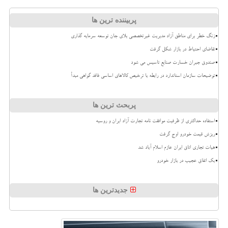
پربیننده ترین ها
زنگ خطر برای مناطق آزاد مدیریت غیرتخصصی بلای جان توسعه سرمایه گذاری
تقاضای احتیاط در بازار شکل گرفت
صندوق جبران خسارت صنایع تاسیس می شود
توضیحات سازمان استاندارد در رابطه با ترخیص کالاهای اساسی فاقد گواهی مبدأ
پربحث ترین ها
استفاده حداکثری از ظرفیت موافقت نامه تجارت آزاد ایران و روسیه
ریزش قیمت خودرو اوج گرفت
هیات تجاری اتاق ایران عازم اسلام آباد شد
بک اتفاق عجیب در بازار خودرو
جدیدترین ها