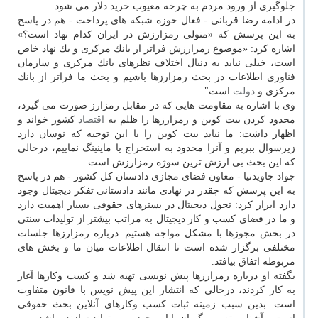
جلوگیری از ورود مردم به چرخه معیوب خرید دلار می شود.
در ادامه رضا قربانی - فعال حوزه شبكه های پرداخت - هم در پاسخ
به این پرسش كه «متولی رمزارزش در ایران كدام نهاد است؟»
اشاره كرد: «موضوع رمزارزش فراتر از بانك مركزی و یك نهاد خاص
است، خیلی نباید به دنبال اختلاف نظرهای بانك مركزی و سازمان
فناوری اطلاعات در بحث رمزارزها باشیم و بحث ما فراتر از بانك
مركزی و
دولت
است".
وی با اشاره به مقاومت هایی كه در مقابل رمزارز صورت می گیرد،
محدود كردن بیت كوین و رمزارزها را ظلم به
اقتصاد
كشور خواند و
اظهار داشت: ما نباید بیت كوین را با این توجیه كه نوسان دارد
زیرسوال ببریم و آنرا محدود به استخراج یا ماینینگ نماییم، درحالی
كه این بحث بی ارزش ترین سوژه رمزارزش است.
جواد جاویدنیا - معاون فضای مجازی دادستان كل كشور - هم در پاسخ
به این پرسش كه چقدر در نهادی مانند دادستانی تفكر دیجیتال وجود
دارد ابراز كرد: تحول دیجیتال در بسترهای حقوقی بسیار اهمیت دارد
و ما در فضای كسب و كار دیجیتال به مراتب بیشتر از تولیدات سنتی
در بخش مجوزها با مشكل مواجه هستیم. درباره رمزارزها جلسات
مختلفی برگزار شده است تا انتقال اطلاعات میان ما و بخش های
مربوطه اتفاق بیافتد.
بگفته او درباره رمزارزها پیش نویسی تهیه شد و كسب وكارها آغاز
به كار كردند، درحالی كه انتشار این پیش نویس با قانون متفاوت
است. بدین سبب زمینه ثبات كسب وكارهای آنلاین بحث حقوقی