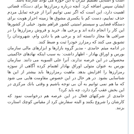
است و آشنایی تصمیم گیران با این حوزه می تواند سازنده باشد.
ایشان سپس اضافه كرد: آنچه درباره رمزارزها برای
دستگاه
قضائی
اهمیت دارد، این است كه اگر نمی توانیم آنرا از چرخه تمایل مردم
حذف نماییم، دست كم با یكسری مشوق ها زمینه احراز هویت برای
دستگاه قضایی و سیستم امنیتی كشور فراهم بشود. خیلی از كشورها
این كار را انجام داده اند و برخی ها، خرید و فروش رمزارزها را در
صرافی ها مجاز دانسته اند و برخی هم با دادن وام، شهروندان را
تشویق می كنند كه رمزارز خودرا ثبت و ضبط كنند.
در ادامه میثم حامدی - مدیر گروه بازارها و ابزارهای مالی سازمان
بورس و اوراق بهادار - اظهار داشت: به سبب اینكه نهادهای حاكمیتی
محصولی در این عرصه ندارند، آنرا علی السویه می دانند. سازمان
بورس به عنوان متولی اوراق بهادار اهتمام كرده آگاهی از سوژه
رمزارزها را افزایش بدهد. ماهیت رمزارزها باید بیشتر از این ها
شناسایی بشود. در هر حال در این خصوص مقاومت هایی می شود
كه ما هم نمی توانیم به آن بی توجه باشیم و وقتی بانك مركزی در
این بخش عقب گرد دارد، چه باید كرد؟
حامدی از شركت‎های فعال در این عرصه هم درخواست نمود كه
كارشان را شروع بكنند و البته سفارش كرد از مقیاس كوچك استارت
بزنند.