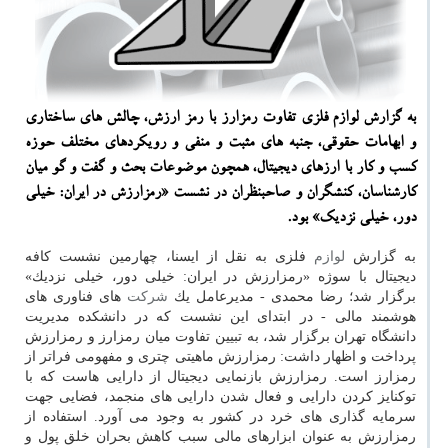
به گزارش لوازم فلزی تفاوت رمزارز با رمز ارزش، چالش های ساختاری
و ابهامات حقوقی، جنبه های مثبت و منفی و رویكردهای مختلف حوزه
كسب و كار با ارزهای دیجیتال، همچون موضوعات بحث و گفت و گو میان
كارشناسان، كنشگران و صاحبنظران در نشست «رمزارزش در ایران: خیلی
دور، خیلی نزدیك» بود.
به گزارش
لوازم
فلزی به نقل از ایسنا، چهارمین نشست كافه
دیجیتال با سوژه «رمزارزش در ایران: خیلی دور، خیلی نزدیك»
برگزار شد؛ رضا محمدی - مدیرعامل یك
شركت
های فناوری های
هوشمند مالی - در ابتدای این نشست كه در دانشكده مدیریت
دانشگاه تهران برگزار شد، به تبیین تفاوت میان رمزارز و رمزارزش
پرداخت و اظهار داشت: رمزارزش ماهیتی چتری و مفهومی فراتر از
رمزارز است. رمزارزش بازنمایی دیجیتال از دارایی هاست كه با
توكنایز كردن دارایی و فعال شدن دارایی های منجمد، فضایی جهت
سرمایه گذاری های خرد در كشور به وجود می آورد. استفاده از
رمزارزش به عنوان ابزارهای مالی سبب كاهش بحران خلق پول و