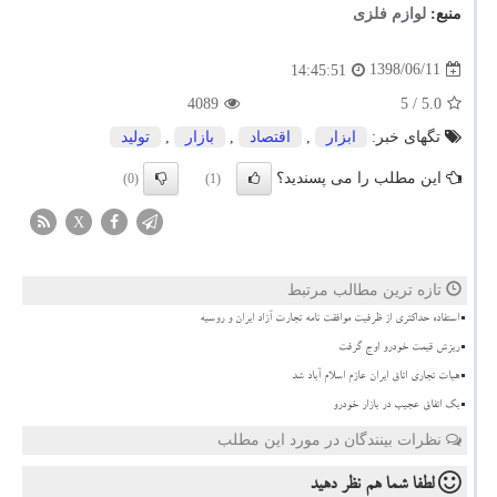
منبع:
لوازم فلزی
1398/06/11
14:45:51
4089
/ 5
5.0
تگهای خبر:
ابزار
,
اقتصاد
,
بازار
,
تولید
این مطلب را می پسندید؟
(0)
(1)
X
تازه ترین مطالب مرتبط
استفاده حداکثری از ظرفیت موافقت نامه تجارت آزاد ایران و روسیه
ریزش قیمت خودرو اوج گرفت
هیات تجاری اتاق ایران عازم اسلام آباد شد
بک اتفاق عجیب در بازار خودرو
نظرات بینندگان در مورد این مطلب
لطفا شما هم
نظر دهید