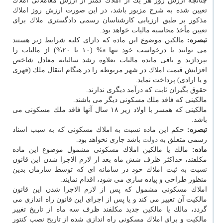
چنانچه ارزش روز هر یك از املاك كمتر از ارزش معاملاتی املاك
تعیین شده به شرح مزبور باشد، در این صورت ارزش روز املاك
مذكور بر طبق ارزیابی كارشناسان رسمی دادگستری ملاك برای
تعیین مأخذ محاسبه مالیات خواهد بود.
تبصره:
مالكین موضوع این ماده كه دارای كلیه شرایط زیر هستند
می توانند با درخواست خود تنها a% (۱۰ یا ۲۰%) از مالیات را
بپردازند و باقی مانده مالیات بعلاوه رشد سالیانه معادل شاخص
افزایش قیمت املاك در شهر مربوطه را در هنگام انتقال ملك (قهری
و یا ارادی) پرداخت نماید.
حقوق بگیران ثابت كه درآمد دیگری ندارند.
مالكینی كه فاقد ملك مسكونی دیگر می باشند.
مالكینی كه همسر با اولاد زیر ۱۸ سال آنها فاقد ملك مسكونی می
باشد.
تبصره:
حكم این ماده نسبت به املاك مسكونی كه به سبب اسناد
رسمی متعلق به
دولت
باشد جاری نخواهد بود.
ماده:
مالك یا مالكین املاك مسكونی مشمول موضوع این ماده
مكلفند، حداكثر ظرف شش ماه بعد از لازم الاجرا شدن این قانون
نسبت به ثبت املاك خود در سامانه ای كه توسط سازمان بدین
منظور طراحی و پیاده سازی می شود، اقدام نمایند.
املاك مسكونی مشمول كه پس از لازم الاجرا شدن این قانون
مالكیت آن تغییر می كند و یا پس از اجرای این قانون راه اندازی می
گردد، مالك یا مالكین جدید مكلفند ظرف سه ماه از تاریخ تغییر
مالكیت و برای املاك مسكونی راه اندازی شده از تاریخ نصب كنتور