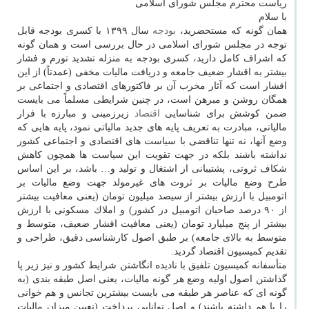
ریاست محترم مجلس شورای اسلامی
با سلام
همان گونه كه مستحضرید،
بودجه
سال ۱۳۹۹ با كسری بودجه قابل
توجه در مجلس شورای اسلامی در حال بررسی است و همان گونه
كه اشراف كامل دارید، كسری بودجه به منزله تشدید تورم و فشار
بیشتر به اقشار ضعیف جامعه و دریافت مالیات مخفی (عمدتاً) از این
اقشار است كه آثار مخرب آن بر فاكتورهای اقتصادی و اجتماعی بر
همگان روشن و مبرهن است، در چنین شرایطی مسلماً می بایست
ضمن كوشش برای شناسایی
اقتصاد
زیرزمینی و مبارزه با فرار
مالیاتی، مبادرت به تعریف پایه های جدید مالیاتی نمود، پایه هایی كه
وضع آنها، نه تنها تناقضی با سیاست های اقتصادی و اجتماعی كشور
نداشته باشند بلكه در جهت تقویت این سیاست ها همچون كاهش
شكاف ثروتی، پشتیبانی از اشتغال و تولید و… باشد، بر این اساس
طرح وضع مالیات بر ثروت های غیرمولد جهت وضع مالیات بر
اتومبیل با ارزش بیشتر از سیصد میلیون تومان (یعنی معافیت بیشتر
از ۹۰ درصد صاحبان اتومبیل در كشور) و املاك مسكونی با ارزش
بیشتر از پنج میلیارد تومان (یعنی معافیت اقشار ضعیف، متوسط و
متوسط به بالای جامعه) بر طبق اصول كارشناسی دقیق، طراحی و
تقدیم كمیسیون اقتصاد گردید.
متأسفانه كمیسیون تلفیق با نادیده انگاشتن شرایط كشور و نیز زیر پا
گذاشتن اصول اولیه وضع هر گونه مالیات، یعنی اصل طبقه بندی (به
گونه ای كه عناصر هر طبقه می بایست بیشترین تجانس و هم خوانی
را با هم داشته باشند) و اصل توانایی پرداخت (تعیین میزان مالیات