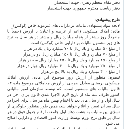
دفتر مقام معظم رهبری جهت استحضار
دفتر ریاست محترم جمهوری جهت استحضار
طرح پیشنهادی:
لایحه مواد پیشنهادی مالیات بر دارایی های غیرمولد خاص (لوكس)
ماده:
املاك مسكونی (اعم از عرصه و اعیان) با ارزش (جمعاً یا
منفرداً) روز بیشتر از پنجاه میلیارد ریال و بیشتر در هر سال به نرخ
های زیر مشمول مالیات بر دارایی خاص (لوكس) است.
از مبلغ ۵۰ میلیارد و یك ریال تا ۷۰ میلیارد ریال یك در هزار
از مبلغ ۷۰ میلیارد و یك ریال تا ۱۵۰ میلیارد ریال دو در هزار
از مبلغ ۱۵۰ میلیارد و یك ریال تا ۲۵۰ میلیارد ریال سه در هزار
از مبلغ ۲۵۰ میلیارد و یك ریال تا ۴۰۰ میلیارد ریال چهار در هزار
از مبلغ ۴۰۰ میلیارد و یك ریال به بالا پنج در هزار
تبصره:
منظور از ارزش روز موضوع این ماده، ارزش املاك
مسكونی برمبنای معادل ضریبی از ارزش معاملاتی موضوع ماده ۶۴
قانون مالیات های مستقیم است، كه توسط سازمان امور مالیاتی
كشور ظرف سه ماه از تاریخ لازم الاجرا شدن قانون برای اجرا در
سال اول و از سال های بعد تا اختتام بهمن ماه هر سال برای اجرا در
سال بعد آن تعیین و اعلام خواهد شد، همین طور بمنظور جلوگیری از
تسرّی این مالیات به هشت دهك اول جامعه، ارقام جدول فوق در هر
سال بر طبق نرخ تورم توسط وزارت امور اقتصادی و دارایی اصلاح
می شود.