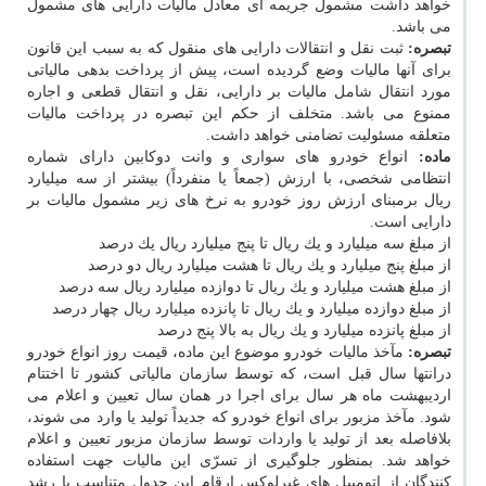
خواهد داشت مشمول جریمه ای معادل مالیات دارایی های مشمول
می باشد.
تبصره:
ثبت نقل و انتقالات دارایی های منقول كه به سبب این قانون
برای آنها مالیات وضع گردیده است، پیش از پرداخت بدهی مالیاتی
مورد انتقال شامل مالیات بر دارایی، نقل و انتقال قطعی و اجاره
ممنوع می باشد. متخلف از حكم این تبصره در پرداخت مالیات
متعلقه مسئولیت تضامنی خواهد داشت.
ماده:
انواع خودرو های سواری و وانت دوكابین دارای شماره
انتظامی شخصی، با ارزش (جمعاً یا منفرداً) بیشتر از سه میلیارد
ریال برمبنای ارزش روز خودرو به نرخ های زیر مشمول مالیات بر
دارایی است.
از مبلغ سه میلیارد و یك ریال تا پنج میلیارد ریال یك درصد
از مبلغ پنج میلیارد و یك ریال تا هشت میلیارد ریال دو درصد
از مبلغ هشت میلیارد و یك ریال تا دوازده میلیارد ریال سه درصد
از مبلغ دوازده میلیارد و یك ریال تا پانزده میلیارد ریال چهار درصد
از مبلغ پانزده میلیارد و یك ریال به بالا پنج درصد
تبصره:
مآخذ مالیات خودرو موضوع این ماده، قیمت روز انواع خودرو
درانتها سال قبل است، كه توسط سازمان مالیاتی كشور تا اختتام
اردیبهشت ماه هر سال برای اجرا در همان سال تعیین و اعلام می
شود. مآخذ مزبور برای انواع خودرو كه جدیداً تولید یا وارد می شوند،
بلافاصله بعد از تولید یا واردات توسط سازمان مزبور تعیین و اعلام
خواهد شد. بمنظور جلوگیری از تسرّی این مالیات جهت استفاده
كنندگان از اتومبیل های غیرلوكس ارقام این جدول متناسب با رشد