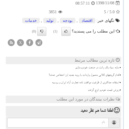
1398/11/08
08:57:11
3851
/ 5
5.0
تگهای خبر:
اقتصاد
,
بودجه
,
تولید
,
خدمات
این مطلب را می پسندید؟
(0)
(1)
X
تازه ترین مطالب مرتبط
سایه سیاه یک رانت در صنعت خودروسازی
کدام گروههای کالایی مشمول واردات با رویه جدید ارز اشخاص شدند؟
استفاده حداکثری از ظرفیت موافقت نامه تجارت آزاد ایران و روسیه
ریزش قیمت خودرو اوج گرفت
نظرات بینندگان در مورد این مطلب
لطفا شما هم
نظر دهید