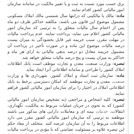
برق حسب مورد نسبت به ثبت و یا تغییر مالكیت در سامانه سازمان
امور مالیاتی كشور اقدام نمایند.
ماده:
مالك یا مالكینی كه درانتها سال شمسی مالك املاك مسكونی
مشمول موضوع این قانون می باشند، مكلفند حداكثر ظرف دو ماه
پس از اختتام سال مالیات متعلق را به ترتیبی كه سازمان امور
مالیاتی كشور اعلام می نماید، پرداخت نمایند. عدم پرداخت مالیات
در مهلت مقرر، سبب جریمه غیر قابل بخشودگی به میزان بیست
درصد مالیات موضوع این ماده و در صورت تأخیر در پرداخت آن
مشمول جریمه معادل دو درصد بدهی مالیاتی به ازای هر ماه و
حداكثر به میزان بیست و پنج درصد مالیات متعلق خواهد شد.
تبصره:
وزارت صنعت، معدن و تجارت موظف است بانك اطلاعات
املاك كشور را طراحی و سامانه اطلاعاتی آنرا ایجاد نماید.
ماده:
سازمان ثبت اسناد و املاك كشور، شهرداری ها و وزارت
صنعت
، معدن و تجارت موظفند كه امكان دسترسی برخط به بانك
اطلاعاتی املاك در اختیار را برای سازمان امور مالیاتی كشور فراهم
نمایند.
تبصره:
كلیه اشخاص و مراجعی (به تشخیص سازمان امور مالیاتی
كشور) كه به نحوی در جریان عملیات مربوط به مالكیت، نگهداری،
انتقالات،
خدمات
بیمه ای و معاملات دارایی های مذكور می باشند
موظفند به ترتیبی كه سازمان امور مالیاتی كشور مقرر می دارد
اطلاعات مربوط را به آن سازمان عرضه كنند. متخلف از مفاد حكم
این تبصره علاوه بر مسئولیت تضامنی كه با مؤدی در پرداخت مالیات