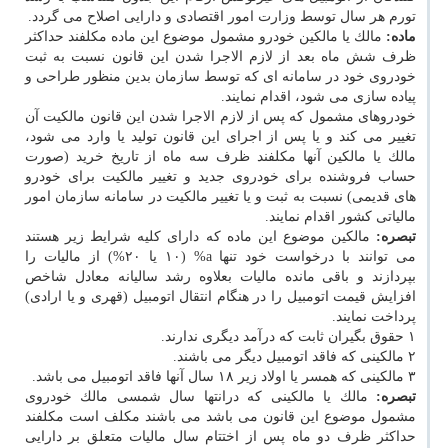
تورم هر سال توسط وزارت امور اقتصادی و دارایی اصلاح می گردد.
ماده:
مالك یا مالكین خودرو مشمول موضوع این ماده مكلفند حداكثر
ظرف شش ماه بعد از لازم الاجرا شدن این قانون نسبت به ثبت
خودروی خود در سامانه ای كه توسط سازمان بدین منظور طراحی و
پیاده سازی می شود، اقدام نمایند.
خودروهای مشمول كه پس از لازم الاجرا شدن این قانون مالكیت آن
تغییر می كند و یا پس از اجرای این قانون تولید یا وارد می شود،
مالك یا مالكین آنها مكلفند ظرف سه ماه از تاریخ خرید (صورت
حساب فروشنده برای خودروی جدید و تغییر مالكیت برای خودرو
های قدیمی) نسبت به ثبت و یا تغییر مالكیت در سامانه سازمان امور
مالیاتی كشور اقدام نمایند.
تبصره:
مالكین موضوع این ماده كه دارای كلیه شرایط زیر هستند
می توانند با درخواست خود تنها a% (۱۰ یا ۲۰%) از مالیات را
بپردازند و باقی مانده مالیات بعلاوه رشد سالیانه معادل شاخص
افزایش قیمت اتومبیل را در هنگام انتقال اتومبیل (قهری و یا ارادی)
پرداخت نمایند.
۱ حقوق بگیران ثابت كه درآمد دیگری ندارند.
۲ مالكینی كه فاقد اتومبیل دیگر می باشند.
۳ مالكینی كه همسر یا اولاد زیر ۱۸ سال آنها فاقد اتومبیل می باشد.
تبصره:
مالك یا مالكینی كه درانتها سال شمسی مالك خودروی
مشمول موضوع این قانون می باشد می باشند مكلف است مكلفند
حداكثر ظرف دو ماه پس از اختتام سال مالیات متعلق بر دارایی