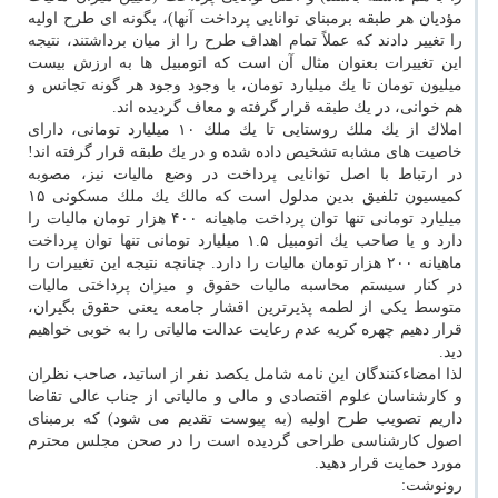
مؤدیان هر طبقه برمبنای توانایی پرداخت آنها)، بگونه ای طرح اولیه
را تغییر دادند كه عملاً تمام اهداف طرح را از میان برداشتند، نتیجه
این تغییرات بعنوان مثال آن است كه اتومبیل ها به ارزش بیست
میلیون تومان تا یك میلیارد تومان، با وجود وجود هر گونه تجانس و
هم خوانی، در یك طبقه قرار گرفته و معاف گردیده اند.
املاك از یك ملك روستایی تا یك ملك ۱۰ میلیارد تومانی، دارای
خاصیت های مشابه تشخیص داده شده و در یك طبقه قرار گرفته اند!
در ارتباط با اصل توانایی پرداخت در وضع مالیات نیز، مصوبه
كمیسیون تلفیق بدین مدلول است كه مالك یك ملك مسكونی ۱۵
میلیارد تومانی تنها توان پرداخت ماهیانه ۴۰۰ هزار تومان مالیات را
دارد و یا صاحب یك اتومبیل ۱.۵ میلیارد تومانی تنها توان پرداخت
ماهیانه ۲۰۰ هزار تومان مالیات را دارد. چنانچه نتیجه این تغییرات را
در كنار سیستم محاسبه مالیات حقوق و میزان پرداختی مالیات
متوسط یكی از لطمه پذیرترین اقشار جامعه یعنی حقوق بگیران،
قرار دهیم چهره كریه عدم رعایت عدالت مالیاتی را به خوبی خواهیم
دید.
لذا امضاءكنندگان این نامه شامل یكصد نفر از اساتید، صاحب نظران
و كارشناسان علوم اقتصادی و مالی و مالیاتی از جناب عالی تقاضا
داریم تصویب طرح اولیه (به پیوست تقدیم می شود) كه برمبنای
اصول كارشناسی طراحی گردیده است را در صحن مجلس محترم
مورد حمایت قرار دهید.
رونوشت: