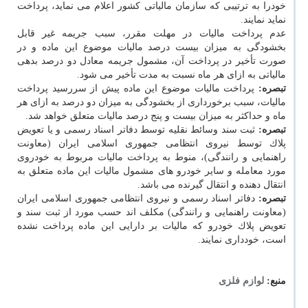
خودرا به ترتیبی كه سازمان مالیاتی كشور اعلام می نماید، پرداخت
نماید نمایند.
عدم پرداخت مالیات در مهلت مقرر، سبب جریمه غیر قابل
بخشودگی به میزان بیست درصد مالیات موضوع این ماده و در
صورت تأخیر در پرداخت آن، مشمول جریمه معادل دو درصد بدهی
مالیاتی به ازای هر ماه نسبت به مدت تأخیر می شود.
تبصره:
پرداخت مالیات موضوع این ماده پیش از سررسید پرداخت
مالیات، سبب برخورداری از بخشودگی به میزان دو درصد به ازای هر
ماه و حداكثر به میزان بیست و پنج درصد مالیات متعلق خواهد شد.
تبصره:
ثبت سند وسائط نقلیه توسط دفاتر اسناد رسمی و یا تعویض
پلاك توسط نیروی انتظامی جمهوری اسلامی ایران (معاونت
راهنمایی و رانندگی)، منوط به پرداخت مالیات مربوط به خودروی
مورد معامله و سایر خودرو های مشمول مالیات این ماده متعلق به
انتقال دهنده و انتقال گیرنده می باشد.
تبصره:
دفاتر اسناد رسمی و نیروی انتظامی جمهوری اسلامی ایران
(معاونت راهنمایی و رانندگی) مكلف اند حسب مورد از ثبت سند و
تعویض پلاك خودرو كه مالیات بر دارایی این ماده پرداخت نشده
است، خودداری نمایند.
منبع:
لوازم فلزی