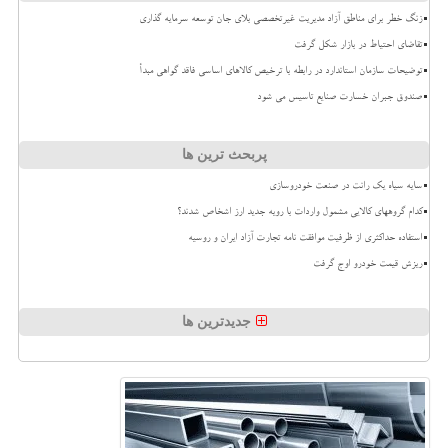
زنگ خطر برای مناطق آزاد مدیریت غیرتخصصی بلای جان توسعه سرمایه گذاری
تقاضای احتیاط در بازار شکل گرفت
توضیحات سازمان استاندارد در رابطه با ترخیص کالاهای اساسی فاقد گواهی مبدأ
صندوق جبران خسارت صنایع تاسیس می شود
پربحث ترین ها
سایه سیاه یک رانت در صنعت خودروسازی
کدام گروههای کالایی مشمول واردات با رویه جدید ارز اشخاص شدند؟
استفاده حداکثری از ظرفیت موافقت نامه تجارت آزاد ایران و روسیه
ریزش قیمت خودرو اوج گرفت
جدیدترین ها