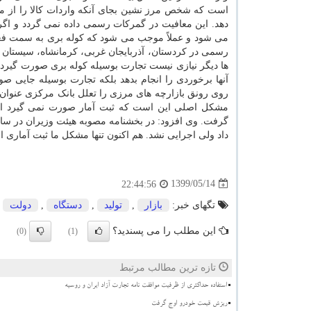
است که شخص مرز نشین بجای آنکه واردات کالا را از مس
دهد. این معافیت در گمرکات رسمی داده نمی گردد و اگر 
می شود و عملاً موجب می شود که کوله بری به سمت فعال
رسمی در کردستان، آذربایجان غربی، کرمانشاه، سیستان 
ها دیگر نیازی نیست تجارت بوسیله کوله بری صورت گیرد که 
آنها برخوردی را انجام بدهد بلکه تجارت بوسیله جایی ص
روی رونق بازارچه های مرزی را تعلل بانک مرکزی عنوان نم
مشکل اصلی این است که ثبت آمار صورت نمی گیرد اگر 
داد ولی اجرایی نشد. هم اکنون تنها مشکل ما ثبت آماری 
1399/05/14
22:44:56
تگهای خبر:
بازار
,
تولید
,
دستگاه
,
دولت
این مطلب را می پسندید؟
(0)
(1)
تازه ترین مطالب مرتبط
استفاده حداکثری از ظرفیت موافقت نامه تجارت آزاد ایران و روسیه
ریزش قیمت خودرو اوج گرفت