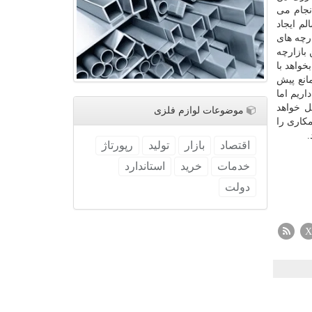
جام می
م ایجاد
رچه های
بازارچه
خواهد با
انع پیش
اریم اما
ل خواهد
موضوعات لوازم فلزی
۹ این مساله پیش بینی شده بود. بانک مرکزی نیز در اسفند ۹۸ قول همکاری را
.
اقتصاد
بازار
تولید
رپورتاژ
خدمات
خرید
استاندارد
دولت
X