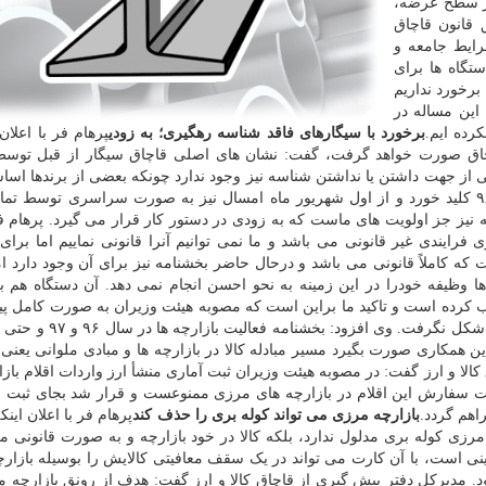
در سطح عرضه،
 قانون قاچاق
رایط جامعه و
تگاه ها برای
برخورد نداریم
این مساله در
کرده ایم.
برخورد با سیگارهای فاقد شناسه رهگیری؛ به زودی
پرهام فر با اعلان 
اچاق صورت خواهد گرفت، گفت: نشان های اصلی قاچاق سیگار از قبل توس
 جهت داشتن یا نداشتن شناسه نیز وجود ندارد چونکه بعضی از برندها اساسا
هستند. وی افزود: طرح رهگیری دخانیات از اول اسفند ۹۸ کلید خورد و از اول شهریور ماه امسال نیز به صورت سراسری توسط
یز جز اولویت های ماست که به زودی در دستور کار قرار می گیرد. پرهام فر
فرایندی غیر قانونی می باشد و ما نمی توانیم آنرا قانونی نماییم اما برای
ه کاملاً قانونی می باشد و درحال حاضر بخشنامه نیز برای آن وجود دارد ام
ها وظیفه خودرا در این زمینه به نحو احسن انجام نمی دهد. آن دستگاه هم ب
یب کرده است و تاکید ما براین است که مصوبه هیئت وزیران به صورت کامل پیا
یک دفعه هم قول همکاری دادند اما در مقام اجرا همکاری شکل نگرفت
 اگر این همکاری صورت بگیرد مسیر مبادله کالا در بازارچه ها و مبادی ملوانی یعن
لا و ارز گفت: در مصوبه هیئت وزیران ثبت آماری منشأ ارز واردات اقلام باز
ت سفارش این اقلام در بازارچه های مرزی ممنوعست و قرار شد بجای ثبت
اهم گردد.
بازارچه مرزی می تواند کوله بری را حذف کند
پرهام فر با اعلان اینک
ه مرزی کوله بری مدلول ندارد، بلکه کالا در خود بازارچه و به صورت قانونی م
ی است، با آن کارت می تواند در یک سقف معافیتی کالایش را بوسیله بازار
ود. مدیرکل دفتر پیش گیری از قاچاق کالا و ارز گفت: هدف از رونق بازارچه 