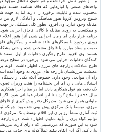
و …) بطور کامل اجرا شده و هم اکنون کالاهای موجود 
واحدهای صنفی یا انبارهایی که فاقد شناسه هستند طبق
محسوب شده و قابلیت برخورد را دارند اما به جهت ش
شیوع ویروس کرونا هنوز هماهنگی و آمادگی لازم بین دس
مقابله وجود ندارد. وی افزود: بطور کلی مشکلی در جهت 
و ممکنست به زودی مقابله با کالای قاچاق اجرایی شود. 
برنامه قرار دارد اما زمان اجرایی شدن آنرا هنوز اعلام ن
زودی برخورد با سیگارهای فاقد شناسه و سیگارهای ق
صمت و ستاد مبارزه با قاچاق مشخص شده و حتی مشکلی از
کنندگان دخانیات اجرایی می شود. برخورد در سطح عرضه ن
طرح مبادلات بازارچه های مرزی، اظهار داشت: کوله بری 
معیشت مرزنشینان بازارچه های مرزی به وجود آمده است ک
راه آن موانعی وجود دارد. خصوصاً آنکه یکی از دستگاه 
استدلال هایی دارد اما این بخشنامه را هیئت وزیران تصو
سال ۹۸ نیز اصلاح گردید تا این اقدام عملیاتی شود.
ملوانی هموار می شود. مدیرکل دفتر پیش گیری از قاچاق کا
مرزی، توسط بانک مرکزی پیش بینی شده بود. چونکه ثب
ثبت آماری منشأ ارز برای این اقلام توسط بانک مرکزی فر
توانیم کوله بری را تأیید نماییم، اظهار داشت: در بازارچ
شود به این صورت که مرزنشینی که دارای کارت مرزنشین
وارد کند. اگر این اتفاق بیفتد عملاً کوله بری حذف می ش