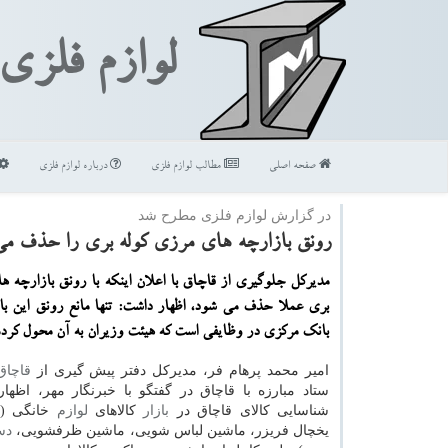
لوازم فلزی
صفحه اصلی
مطالب لوازم فلزی
درباره لوازم فلزی
در گزارش لوازم فلزی مطرح شد
رونق بازارچه های مرزی كوله بری را حذف می
مدیركل جلوگیری از قاچاق با اعلان اینكه با رونق بازارچه ه
بری عملا حذف می شود، اظهار داشت: تنها مانع رونق این با
بانك مركزی در وظایفی است كه هیئت وزیران به آن محول كرد
امیر محمد پرهام فر، مدیرکل دفتر پیش گیری از
قاچاق
ستاد مبارزه با قاچاق در گفتگو با خبرنگار مهر، اظه
شناسایی کالای قاچاق در
بازار
کالاهای
لوازم
خانگی (م
یخچال فریزر، ماشین لباس شویی، ماشین ظرفشویی،
دس