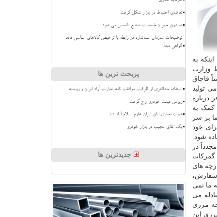
سرمایه گذاری
تقاضای احتیاط در بازار شکل گرفت
صندوق جبران خسارت صنایع تاسیس می شود
توضیحات سازمان استاندارد در رابطه با ترخیص کالاهای اساسی فاقد
گواهی مبدأ
اینکه به
ط وزارت
پربحث ترین ها
ً قاچاق
 تمامی تولید
استفاده حداکثری از ظرفیت موافقت نامه تجارت آزاد ایران و روسیه
 درباره
ریزش قیمت خودرو اوج گرفت
 کمک به
هیات تجاری اتاق ایران عازم اسلام آباد شد
ا بر سر
رای خود
بک اتفاق عجیب در بازار خودرو
ده شود.
. وی افزود: بخشنامه فعالیت بازارچه ها در سال ۹۶ و ۹۷ و حتی مجدداً در
جدیدترین ها
ی گمرکات
ارچه های
 سفارش،
ه ما نمی
بادله می
چه مرزی
مرزی این