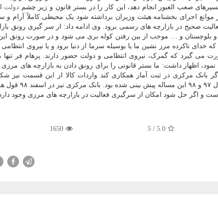
یرهای صعب العبور انجام دهد، این کار را در بستر قانون و زیر چشم
دولت
ان
موانع اجرای بخشنامه هیئت وزیران برداشته شود یک محیطی کاملاً آرام و سال
یت صحیح در بازارچه های رسمی برود. وی ادامه داد: از سر گیری رونق بازا
و بلوچستان و … موجب از بین رفتن کوله بری می شود و در صورت رونق این 
خدای ناکرده مرز نشین ما یا بوسیله سرما از دنیا برود و یا نیروی انتظامی ب
ورت می گیرد که گمرک، نیروی انتظامی و دولت حضور دارند. پرهام فر تنها م
ود، اظهار داشت: ما بستر قانونی را برای رونق دادن به بازارچه های مرزی د
بانک مرکزی در ثبت آمار همکاری کند واردات کالا از این قسمت نیز شک
گرفت. وی افزود: در بخشنامه مصوبه هیئت وزیران در سال ۹۷ و ۸
است و اگر حل شود امکان از سرگیری فعالیت در بازارچه های مرزی وجود دارد
1650
/ 5
5.0