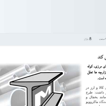
صنعت
بازار
 كند
ای مرزی، كوله
زارچه ها تعلل
ه است.
کالا و ارز در
ار داشت: طرح
انند یخچال و
تگاه
ماکروویو