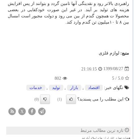
راهبردی بالاتر رود و نقدینگی آنها تامین گردد و بتوانند از پس افزایش
هزینه های تولید بر آیند. در غیر این صورت خودکفایی در بعضی
محصولا ت همچون گندم از بین می رود و دولت مجبور است امسال
بین ۸ تا ۱۰میلیون تن گندم وارد کند.
منبع:
لوازم فلزی
1399/08/27
21:16:15
802
/ 5
5.0
تگهای خبر:
اقتصاد
,
بازار
,
تولید
,
خدمات
این مطلب را می پسندید؟
(0)
(1)
X
تازه ترین مطالب مرتبط
هیات تجاری اتاق ایران عازم اسلام آباد شد