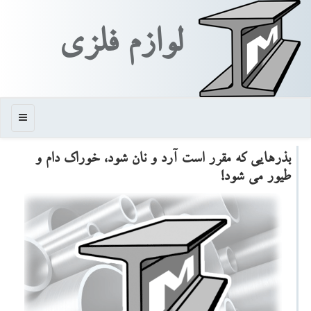
لوازم فلزی
منو
بذرهایی كه مقرر است آرد و نان شود، خوراك دام و
طیور می شود!