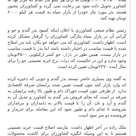
کشاورز تحویل داده شود نیز رعایت نمی گردد و کشاورزان مجبور
هستند بذر مورد نیاز خودرا از بازار سیاه به قیمت هر کیلو ۶۰۰۰
تومان تهیه کنند.
رئیس نظام صنفی کشاورزی با اعلان اینکه کمبود بذر گندم و جو و
گرانی آن در بازار سیاه بتازگی کشاورزان را گرفتار مشکل کرده
است، اظهار داشت: کشاورزی که می خواهد جو بکارد باید بذر اصلاح
شده با قیمت مناسب در اختیار داشته باشد اما بذر با قیمت مناسب
در بازار نیست. همین طور در
بازار
، جو کمتر ازکیلویی ۴۵۰۰تومان
وجود ندارد و این در حالیست که
دولت
نرخ خرید تضمینی جو را برای
سال آینده ۲۳۷۰تومان تعیین کرده است.
به گفته وی بسیاری حاضر نیستند بذر گندم و جویی که ذخیره کرده
اند وارد بازار کنند چون قیمت تعیین شده برایشان صرفه اقتصادی
ندارد. از طرفی چون قیمت خوراک دام و طیور بالا رفته برایشان به
صرفه تر است که بجای فروش بذر گندم به کشاورز و تبدیل آن به
گندم و آرد و نان...آن را با قیمت بالاتر به دامداران و مرغداران
بفروشند تا غذای دام و طیور شود که این معامله برای خریدار و
فروشنده دو سر سود است.
ملک زاده در آخر اظهار داشت: نیازمند اصلاح قیمت خرید تضمینی
هستیم تا به این وسیله انگیزه کشاورزان برای کاشت محصولات