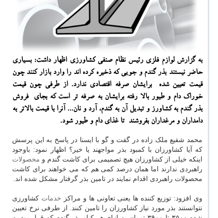
به گزارش لوازم فلزی رئیس نظام صنفی كشاورزی اظهار داشت: بسیاری
حاضر نیستند بذر گندم و جویی كه ذخیره كرده اند را وارد بازار كنند چون
قیمت تعیین شده برایشان صرفه اقتصادی ندارد. از طرفی چون قیمت
خوراك دام و طیور بالا رفته برایشان به صرفه تر است كه بجای فروش
بذر گندم به كشاورز و تبدیل آن به گندم، آرد و نان... آنرا با قیمت بالاتر به
دامداران و مرغداران بفروشند تا غذای دام و طیور شود.
محمد شفیع ملک زاده در گفت و گو با ایسنا در پاسخ به این پرسش
که آیا کشاورزان با کمبود بذر مواجهند یا خیر؟ اظهار نمود: باوجود
اینکه خیلی از کشاورزان هیچ تصمیمی برای کاشت گندم و
محصولات
راهبردی ندارند اما همان درصد کمی هم که می خواهند برای کاشت
محصولات راهبردی اقدام نمایند در تامین بذر گرفتار مشکل شده اند.
وی افزود: توزیع کننده ها یعنی تعاونی ها و مراکز
خدمات
کشاورزی
نتوانستند بذر مورد نیاز کشاورزان را تامین کنند. از طرفی نرخ تعیین
شده ۳۵۰۰ تا ۳۹۰۰ تومان به ازای هر کیلو بذر گندم که قرار بود به