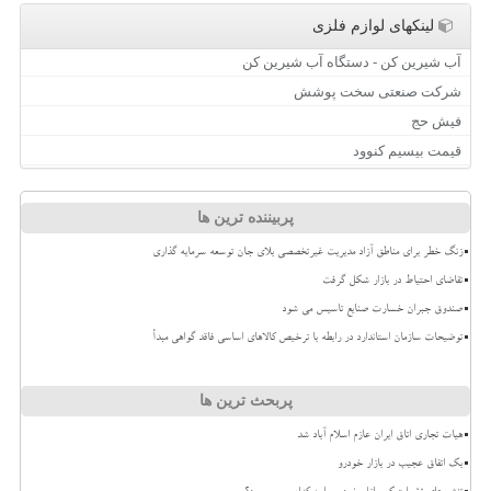
لینکهای لوازم فلزی
آب شیرین کن - دستگاه آب شیرین کن
شرکت صنعتی سخت پوشش
فیش حج
قیمت بیسیم کنوود
پربیننده ترین ها
زنگ خطر برای مناطق آزاد مدیریت غیرتخصصی بلای جان توسعه سرمایه گذاری
تقاضای احتیاط در بازار شکل گرفت
صندوق جبران خسارت صنایع تاسیس می شود
توضیحات سازمان استاندارد در رابطه با ترخیص کالاهای اساسی فاقد گواهی مبدأ
پربحث ترین ها
هیات تجاری اتاق ایران عازم اسلام آباد شد
بک اتفاق عجیب در بازار خودرو