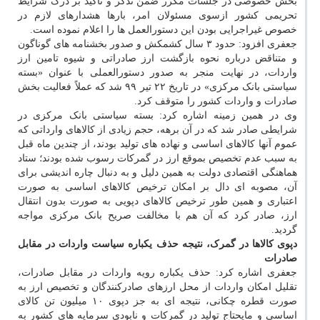
بخش خصوصی در جلسات مکرر ضمن تذکر و تاکید بر درک شرایط
تحریمی کشور ازسوی مسئولان امر، بارها هشدارهای لازم در
خصوص غیراجرایی بودن این دستورالعمل ها را اعلام نموده است.
‎جعفری افزود: حدود ۳ سال کشمکش و صدور بخشنامه های گوناگون
و متناقض درباره نحوه بازگشت ارز صادراتی و شیوه تامین ارز
واردات، در نهایت منجر به صدور دستورالعملی با عنوان «بسته
سیاستی بانک مرکزی» در تاریخ ۲۲ تیر ۹۹ شد که عملاً فعالیت بخش
صادرات و واردات کشور را متوقف کرد.
وی در همین زمینه اشاره کرد: بسته سیاستی بانک مرکزی در
شرایطی صادر شد که در آن برهه، حجم زیادی از کالاهای وارداتی که
عموم آنها کالاهای اساسی و نهاده های تولید بودند، از چندین ماه قبل
به سبب عدم تخصیص بموقع ارز در گمرکات رسوب شده بودند؛ ستاد
هماهنگی اقتصادی دولت به همین دلیل و به دنبال چاره اندیشی برای
آن، مصوبه ای دال بر امکان ترخیص کالاهای اساسی به صورت
اعتباری و همین طور ترخیص کالاهای دپویی به صورت بدون انتقال
ارز، صادر کرد که آن هم با مخالفت صریح بانک مرکزی مواجه
گردید.
دپوی کالاها در گمرک، نتیجه حذف یکباره سیاست واردات در مقابل
صادرات
‎جعفری اشاره کرد: حذف یکباره رویه واردات در مقابل صادرات،
تقلیل امکان واردات از محل ارزهای صادرکنندگان و تخصیص ارز به
صورت قطره چکانی، نتیجه ای به جز دپوی ۱۰ میلیون تن کالای
اساسی و مایحتاج تولید در گمرکات و نابودی سرمایه های کشور به