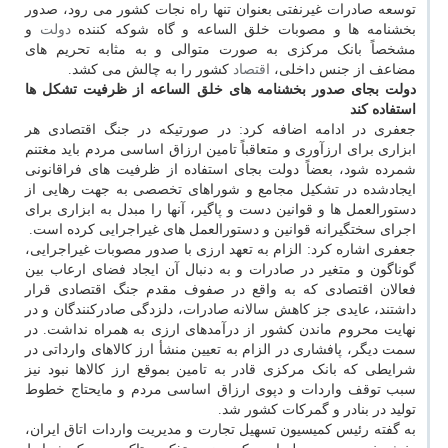
توسعه صادرات غیرنفتی بعنوان تنها راه نجات کشور می رود، صدور
بخشنامه ها و مصوبات خلق الساعه و گاه شوکه کننده
دولت
و
مشخصاً بانک مرکزی به صورت متوالی و به مثابه تحریم های
مضاعف از جنس داخلی،
اقتصاد
کشور را به چالش می کشد.
دولت بجای صدور بخشنامه های خلق الساعه از ظرفیت تشکل ها
استفاده کند
‎جعفری در ادامه اضافه کرد: در صورتیکه در جنگ اقتصادی هر
ابزاری برای ارزآوری و متعاقباً تامین ارزاق اساسی مردم باید مغتنم
شمرده شود، بعضاً دولت بجای استفاده از ظرفیت های فراقانونی
ایجادشده در تشکیل مجامع و شوراهای تخصصی به جهت رهایی از
دستورالعمل ها و قوانین دست و پاگیر، آنها را مبدل به ابزاری برای
اجرای سختگیرانه قوانین و دستورالعمل های غیراجرایی کرده است.
جعفری اشاره کرد: الزام به تعهد ارزی با صدور مصوبات غیراجرایی،
گوناگون و متغیر در صادرات و به دنبال آن ایجاد فضای ارعاب بین
فعالان اقتصادی که به واقع در صفوف مقدم جنگ اقتصادی قرار
داشتند، عایدی جز کاهش سالانه صادرات، دلزدگی صادرکنندگان و در
نهایت محروم ماندن کشور از درآمدهای ارزی به همراه نداشت. در
سمت دیگر، پافشاری در الزام به تعیین منشأ ارز کالاهای وارداتی در
شرایطی که بانک مرکزی قادر به تامین بموقع ارز کالاها نبود نیز
سبب توقف واردات و دپوی ارزاق اساسی مردم و مایحتاج خطوط
تولید در بنادر و گمرکات کشور شد.
‎به گفته رئیس کمیسیون تسهیل تجارت و مدیریت واردات اتاق ایران،