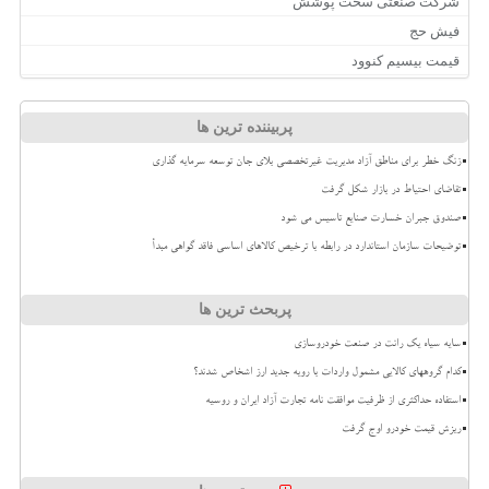
شرکت صنعتی سخت پوشش
فیش حج
قیمت بیسیم کنوود
پربیننده ترین ها
زنگ خطر برای مناطق آزاد مدیریت غیرتخصصی بلای جان توسعه سرمایه گذاری
تقاضای احتیاط در بازار شکل گرفت
صندوق جبران خسارت صنایع تاسیس می شود
توضیحات سازمان استاندارد در رابطه با ترخیص کالاهای اساسی فاقد گواهی مبدأ
پربحث ترین ها
سایه سیاه یک رانت در صنعت خودروسازی
کدام گروههای کالایی مشمول واردات با رویه جدید ارز اشخاص شدند؟
استفاده حداکثری از ظرفیت موافقت نامه تجارت آزاد ایران و روسیه
ریزش قیمت خودرو اوج گرفت