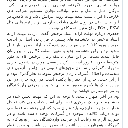
روابط تجاری صورت نگرفته، توجیهی ندارد. تحریم های بانکی،
ناوگان
حمل و نقل
و عدم مبادلات تجاری مستقیم شرکت های
خارجی با ایران سبب شده مهلت روبه افزایش باشد و نه کاهش. در
این میان، حتی در روال عادی مبادلات خارجی نیز در ترم هایی مثل
EXW و FCA زمان معین شده کافی نیست.
‎جعفری درباره مهلت ارائه اسناد ترخیص گفت: درباب مهلت ارائه
اسناد ترخیص در بخشنامه های پیشین با قراردادن اصل بر اجابت
خرید و ورود کالا، ۳ ماه مهلت داده شده که با ارائه قبض انبار قابل
تمدید بود و وفق بخشنامه جدید با تعیین مهلت ۴۵ روزه، این زمان
قابل تمدید نیست. در این میان، بااینکه زمان ترخیص کالا به طور
متوسط حدود ۱۰ روز است، لیکن در بعضی موارد در شمول اجرای
مقررات گمرکی و ستاندن مجوزهای قانونی در الزام به آزمون های
بلندمدت و اختلاف گمرکی، زمان ترخیص منوط به نظر گمرک بوده و
از این حیث، خارج از اختیار واردکننده است. در رویه جاری در این
موارد، بانک ها لاجرم مجبور به اجرای وثایق و معرفی واردکنندگان
به مراجع نظارتی خواهند بود.‎
وی در آخر اظهار داشت: با توجه به این که مهلت تعیین شده در
بخشنامه اخیر بانک مرکزی فقط برای اسناد کفایت می کند، نه کل
عملیات تجارت خارجی، باید عنوان نمود که این بخشنامه فقط می
تواند درباب کالاهای موجود در گمرکات توجیه داشته باشد و در
صورت الزام به رعایت این فرایند، واردکنندگان بعد از ورود کالا به
گمرکات همچنان باید در انتظار تخصیص ارز باشند و بطور قطع