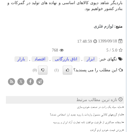
باردیگر شاهد دپوی کالاهای اساسی و نهاده های تولید در گمرکات و
بنادر کشور خواهیم بود.
منبع:
لوازم فلزی
1399/09/18
17:48:59
768
/ 5
5.0
تگهای خبر:
ابزار
,
اتاق بازرگانی
,
اقتصاد
,
بازار
این مطلب را می پسندید؟
(0)
(1)
X
تازه ترین مطالب مرتبط
سایه سیاه یک رانت در صنعت خودروسازی
کدام گروههای کالایی مشمول واردات با رویه جدید ارز اشخاص شدند؟
استفاده حداکثری از ظرفیت موافقت نامه تجارت آزاد ایران و روسیه
ریزش قیمت خودرو اوج گرفت