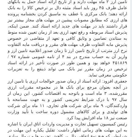
تامین ارز ۲ ماه مهلت دارند و از تاریخ ارائه اسناد حمل به بانکهای
عامل ظرف ۴۵ روز باید اسناد مثبته دال بر ترخیص کالا را به بانک
ارائه دهند؛ بانک مرکزی با عطف به ماسبق کردن بخشنامه پرونده
های ارزی که مطابق مصوبات پیشین در مهلت های مجاز بیشتر نیز
قرار داشتند باید در مهلت های جدید ارائه اسناد کنند. ضمن اینکه،
پذیرش اسناد مربوطه و رفع تعهد ارزی بعد از زمان تعیین شده منوط
به ستاندن تضامین و وثایق کافی و تعهد از متقاضی در خصوص
پذیرش مابه التفاوت ظرف مهلت های مقرر و دریافت مابه التفاوت
نرخ ارز مترتب از تاریخ تامین ارز تا زمان صدور اعلامیه تامین ارز و
واریز آن به حساب مندرج در بند ۴ از نامه عمومی شماره ۹۷ /
۴۵۱۸۶۹ خواهد بود و همین طور در صورت تأخیر در ارائه اسناد
ترخیص در زمان مقرر نیز بانک می تواند ذینفع را به تعزیرات
حکومتی معرفی نماید.
‎جعفری افزود: ارائه اسناد از زمان صدور حوالجات ارزی یا تامین ارز
در آنچه بعنوان مرجع برای بانک ها در مجموعه مقررات ارزی
مقررشده، ۳ ماه است و باتوجه به اقتضائات کشور، این زمان از
سال ۹۷ با درک شرایط تحریمی کشور و به جهت مسامحه با
واردکنندگان، ۹ ماه برای شرکت های تجاری، ۱۱ ماه برای شرکت
های تولیدی و برای کالاهای مشمول دوره ساخت با تأیید وزارت
صنعت نیز ۱۸ ماه افزایش پیدا کرد.
‎رئیس کمیسیون تسهیل تجارت و مدیریت واردات اتاق ایران با اشاره
به این مهلت های زمانی اظهار داشت: تقلیل یکباره این مهلت در
شرایطی که هیچ نوع اتفاقی دال بر کاهش تحریم ها و نرمال سازی