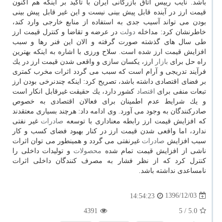
باشد. نایب رییس اتاق بازرگانی ایران با تاكید بر اینكه هم اكنون
قیمت ارز در آینده قابل پیش بینی نیست و این غیر قابل پیش بینی
بودن می تواند آسیب جدی به استفاده از منابع خارجی وارد كند،
خاطرنشان كرد: مداخله
دولت
در عرضه و تقاضا و كنترل قیمت ارز
طی سال های گذشته صورت گرفته و الان این فنر رها و سبب
افزایش قیمت ارز شده است. سلاح ورزی با اشاره به اینكه بهترین
راه حل برای
بازار
ارز، یكسان سازی و واقعی شدن قیمت ارز در یك
فرآیند تدریجی و آرام است كه سبب می گردد اثرات مخرب كمتری
بر فضای اقتصادی داشته باشد، تصریح كرد: اینكه چندنرخی بودن ارز
تبعات منفی برای
اقتصاد
كشور دارد، یك حقیقت غیرقابل انكار است
و یك شرایط عدم اطمینان برای فعالان اقتصادی به خصوص
صادركنندگان به وجود می آورد. وی ادامه داد: هرچند بسیاری معتقدند
كه افزایش قیمت ارز رابطه معناداری با توسعه
صادرات
غیر نفتی
ندارد، اما واقعی شدن قیمت ارز در كنار بهبود فضای كسب و كار
سبب افزایش
صادرات
غیرنفتی می گردد و همینطور می توان اثرات
ناشی از افزایش قیمت تمام شده
محصولات
و تولیدات داخلی را
كنترل كرد كه از نظر فشار به مصرف كنندگان داخلی اثرات
نامساعدی نداشته باشد.
1396/12/03
14:54:23
4391
/ 5
5.0