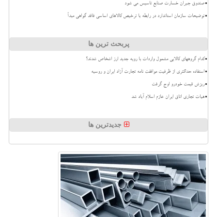
صندوق جبران خسارت صنایع تاسیس می شود
توضیحات سازمان استاندارد در رابطه با ترخیص کالاهای اساسی فاقد گواهی مبدأ
پربحث ترین ها
کدام گروههای کالایی مشمول واردات با رویه جدید ارز اشخاص شدند؟
استفاده حداکثری از ظرفیت موافقت نامه تجارت آزاد ایران و روسیه
ریزش قیمت خودرو اوج گرفت
هیات تجاری اتاق ایران عازم اسلام آباد شد
جدیدترین ها