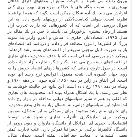
بیرون رانده می شوند. با حركت منابع از بنگاههای دارای حداقل
بهره­وری به سمت بنگاه های با حداكثر بهره وری، بهره وری كلی
افزایش می یابد. یك آدم شكاك ممكن است بگوید كه همه اینها فقط
نظریه است. شواهد كجاست؟یكی از روش­های پاسخ دادن به این
سوال بررسی این است كه آیا كشورهائی كه دارای تجارت آزاد
هستند از رفاه بیشتری برخوردار می باشند یا خیر. در یك مقاله در
سال ۱۹۹۵، اقتصاددانان جفری د. ساش و اندرو وارنر یك نمونه
بزرگ از كشورها را مورد مطالعه قرار دادند و دریافتند كه اقتصادهای
باز به صورت قابل توجهی سریعتر از اقتصادهای بسته رشد كرده­اند.
رویكرد دوم بررسی اتفاقی است كه با حذف محدودیت های تجاری
در اقتصادهای بسته رخ می دهد. یكبار دیگر، تجارت آزاد جواب داده
است. در طول تاریخ، زمانی كه كشورها درهای
اقتصاد
خویش را به
روی جهان گشوده اند، نتیجه معمول افزایش نرخ رشد آنها بوده
است. این انفاق در ژاپن در دهه ۱۸۵۰، كره جنوبی در دهه ۱۹۶۰ و
ویتنام در دهه ۱۹۹۰ رخ داده است. این نتایج، در حالیكه خوشایند به
نظر می رسند، با یك اشكال همراه بوده اند: محدودیت های تجاری
كه اغلب به همراه سایر سیاست­های دولتی مداخله در
بازار
رخ داده
اند، شاید این سیاستهای دولتی، به احتمال زیاد به جای وضع محدودیت­
های تجاری، مانع رشد می­شوند. برای رسیدگی به این مشكل، سومین
رویكرد برای اندازه­گیری تأثیرات تجاری پیشنهاد شده توسط
اقتصاددانان جفری ای. فرانكل از دانشگاه هاروارد و دیوید رومر از
دانشگاه كالیفرنیا بركلی بر جغرافیا تمركز دارد. علت تجارت كمتر
بعضی كشورها در معایب جغرافیایی نهفته است. بعنوان مثال،