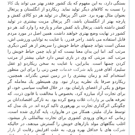
بستگی دارد، به این مفهوم كه یك كشور چقدر بهتر می تواند یك
كالا
را نسبت به كالاهای دیگر تولید نماید. ریكاردو از انگلستان و پرتغال
بعنوان مثال بهره برد. حتی اگر پرتغال در تولید هر دو كالای كفش و
پارچه بهتر از انگلستان باشد، اگر پرتغال مزیت بیشتری در تولید
كفش داشته باشد، پرتغال باید كفش صادر و پارچه را وارد كند. هر دو
كشور در نهایت وضع بهتری خواهند داشت. همین اصل در مورد مردم
قابل استفاده می باشد. راجر فدرر، با عنایت به توانایی ورزشی اش،
ممكن است بتواند چمن­های حیاط خویش را سریعتر از هر كس دیگری
مرتب كند. اما این بدان معنا نیست كه او باید چمن حیاط خویش را
مرتب كند. مزیتی كه وی در بازی تنیس دارد خیلی بیشتر از مرتب
كردن چمن­ها است. بنابراین، با عنایت به سخن ریكاردو (و عقل
سلیم)، آقای فدرر باید
شركت
خدمات
چمن زنی را برای این منظور
استخدام كند و زمان بیشتری را در زمین تنیس بگذراند. همچنین،
ریكاردو صرفا یك نظریه پرداز نبود. وی همینطور یك معامله­ گر
موفق و یكی از اعضای پارلمان بود. در خلال فعالیت سیاسی خود، او
برای تجارت آزاد مبارزه كرد، بخصوص با مخالفت با قانون ذرت، كه
تعرفه هایی بر
واردات
غلات وضع كرده بود. به تازگی اقتصاددانان بر
چگونگی اثرگذاری تجارت بر بهره­وری تاكید كرده اند. در یك مدل كه
توسط مارك ملیتز، همكار من در هاروارد، پایه گذاری شده است،
زمانی كه درهای ورودی كشوری برای تجارت بین­المللی باز می­شود،
اغلب بنگاههای مولد بازارهای خویش را گسترش می­دهند، در حالیكه
شركت
های با حداقل بهره وری، به علت افزایش رقابت از
بازار