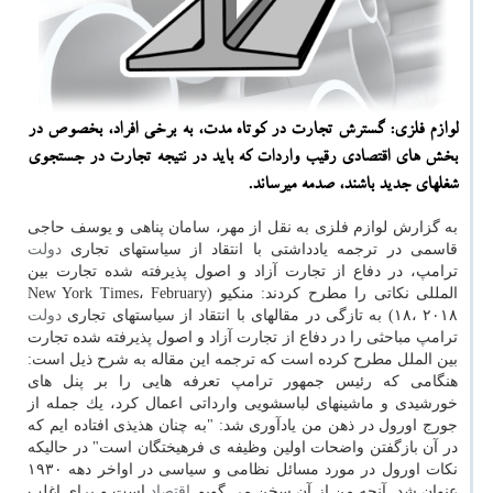
لوازم فلزی: گسترش تجارت در كوتاه­ مدت، به برخی افراد، بخصوص در
بخش­ های اقتصادی رقیب واردات كه باید در نتیجه تجارت در جستجوی
شغل­های جدید باشند، صدمه می­رساند.
به گزارش لوازم فلزی به نقل از مهر، سامان پناهی و یوسف حاجی
قاسمی در ترجمه یادداشتی با انتقاد از سیاستهای تجاری
دولت
ترامپ، در دفاع از تجارت آزاد و اصول پذیرفته شده تجارت بین
المللی نكاتی را مطرح كردند: منكیو (New York Times، February
۱۸، ۲۰۱۸) به تازگی در مقاله­ای با انتقاد از سیاست­های تجاری
دولت
ترامپ مباحثی را در دفاع از تجارت آزاد و اصول پذیرفته شده تجارت
بین ­الملل مطرح كرده است كه ترجمه این مقاله به شرح ذیل است:
هنگامی كه رئیس جمهور ترامپ تعرفه ­هایی را بر پنل­ های
خورشیدی و ماشینهای لباس­شویی وارداتی اعمال كرد، یك جمله از
جورج اورول در ذهن من یادآوری شد: "به چنان هذیذی افتاده ایم كه
در آن بازگفتن واضحات اولین وظیفه ی فرهیختگان است" در حالیكه
نكات اورول در مورد مسائل نظامی و سیاسی در اواخر دهه ۱۹۳۰
عنوان شد. آنچه من از آن سخن می گویم
اقتصاد
است و برای اغلب