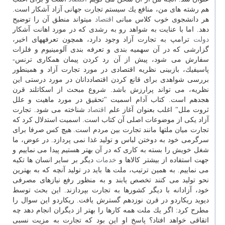
هم رشته های من، منافع یك سیستم تجارت جهانی آزاد آشكار است.
هر دانشجوی خوب كلاس مبانی
اقتصاد
می­تواند منطق آن را توضیح
دهد. اما با عنایت به شواهد رو به رشدی كه در مورد اهانت آشكار
دولت
ترامپ به تجارت آزاد وجود دارد، همچون تعرفه­های اخیر،
گزارشی كه در آن سهمیه بندی و تعرفه بندی آلومینیوم و فلزات
سفارش می شود، پیش از آن رد كردن پیمان همكاری ترنس-
پاسیفیك، بازبینی نظریه اقتصادی در مورد تجارت آزاد و همینطور
بررسی شواهدی برای قانع كردن اقتصاددانان در مورد درستی این
نظریه، می تواند پرارزش باشد. شروع مبحث از اسكاتلند قرن
هجدهم است. كتاب آدام اسمیت "تحقیق در مورد ماهیت و علل
ثروت ملل" اغلب بعنوان آغاز علم
اقتصاد
شناخته می شود. تجارت
آزاد یكی از موضوعات اصلی آن كتاب است. اسمیت استدلال كرد كه
تجارت میان ملت­ها مانند تجارت بین مردم است. هیچ كس صرفا برای
سرگرمی خود به دوختن لباس و تولید غذا نمی پردازد. در عوض، ما
شغل خویش را بسته به كاری كه در آن بهتر هستیم پیدا می نماییم و
جهت استفاده از بیشتر كالاها و
خدمات
دیگر بر سایر انسان ها تكیه
می نماییم. به همین ترتیب، ملت ها باید در تولید آنچه كه به بهترین
نحو تولید می كنند تخصص یابند و به منظور رفع نیازهای مصرفی
خود، آزادانه با دیگر كشورها به تجارت بپردازند. این بحث توسط
دیوید ریكاردو در قرن نوزدهم گسترش یافت. ریكاردو این سوال را
مطرح كرد: اگر یك ملت همه كارها را بهتر از دیگران انجام دهد چه
اتقاقی خواهد افتاد؟ پاسخ او این بود كه تجارت به مزیت نسبی