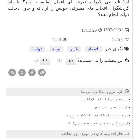
اسكاتلند می گذرانند تعرفه ای اعمال نماییم یا خیر؟ یا باید
گردشگران انتخاب های مصرفی خویش را آزادانه و بدون دخالت
دولت
انجام دهند؟
1397/02/01
13:13:20
4814
/ 5
5.0
تگهای خبر:
اقتصاد
,
بازار
,
تولید
,
دولت
این مطلب را می پسندید؟
(0)
(1)
X
تازه ترین مطالب مرتبط
هیات تجاری اتاق ایران عازم اسلام آباد شد
بک اتفاق عجیب در بازار خودرو
تنش های ژئوپلیتیک، بازار خودرو را به کدام سو می برد؟
اگر بنزین گران شود، قیمت خودرو چه تغییری می کند؟
نظرات بینندگان در مورد این مطلب