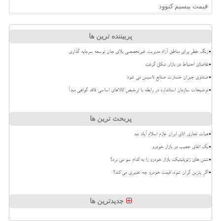
قیمت بیسیم کنوود
پربیننده ترین ها
زنگ خطر برای مناطق آزاد مدیریت غیرتخصصی بلای جان توسعه سرمایه گذاری
تقاضای احتیاط در بازار شکل گرفت
صندوق جبران خسارت صنایع تاسیس می شود
توضیحات سازمان استاندارد در رابطه با ترخیص کالاهای اساسی فاقد گواهی مبدأ
پربحث ترین ها
هیات تجاری اتاق ایران عازم اسلام آباد شد
بک اتفاق عجیب در بازار خودرو
تنش های ژئوپلیتیک، بازار خودرو را به کدام سو می برد؟
اگر بنزین گران شود، قیمت خودرو چه تغییری می کند؟
جدیدترین ها