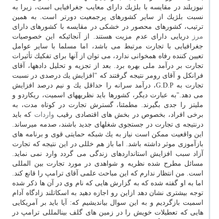
نیوزیلند در مقایسه با بلژیك دارای معایب جغرافیایی است، زیرا به
نسبت بلژیك از سایر كشورهای پرجمعیت دورتر است. به همین
ترتیب، كشورهای محصور در خشكی در مقایسه با كشورهای دارای
مرز
دریایی دارای عدم مزیت هستند. از آنجائیكه این خصوصیات
جغرافیایی با تجارت مرتبط می باشد، اما مسلما با سایر عوامل
تعیین كننده رفاه همخوانی ندارد، می توان از آنها برای تفكیك تأثیرات
تجارت بر درآمد ملی بهره برد. بعد از تجزیه و تحلیل داده­ها، آقای
فرانكل و آقای رومر نتیجه گرفتند كه "افزایش یك درصدی در نسبت
تجارت به G.D.P، درآمد سرانه را حداقل یك و نیم درصد افزایش
می­ دهد."به عبارت دیگر، كشورها باید نظریه­های اسمیت، ریكاردو و
ملیتز را جدی بگیرند. مطمئنا، گسترش تجارت در كوتاه­ مدت، به
برخی افراد، بخصوص در بخش­ های اقتصادی رقیب
واردات
كه باید
درنتیجه ی تجارت در جستجوی شغل­های جدید باشند، صدمه می­رساند.
این واقعیت ممكن است نیاز به یك شبكه حمایتی قوی و برنامه های
بازآموزی موثر داشته باشد. اما باز هم خللی در این نتیجه كه تجارت
آزاد سبب افزایش استانداردهای زندگی می گردد وارد نمی نماید.
مسائل مطرح شده نظریه و شواهدی در مورد تجارت بین المللی
است. من انتظار ندارم كه این مباحث علمی آقای ترامپ را قانع كند.
اما به او گفته شده كه به گزارش هایی كه نام وی در آن ها ذكر شده
توجه بیشتری نشان دهد ازاین رو اجازه دهید به اسكاتلند زادگاه آدام
اسمیت بازگردیم و به این سوال بیاندیشیم كه: آیا باید بر آمریكایی
هایی كه تعطیلات خویش را در زمین های گلف بین­المللی ترامپ در