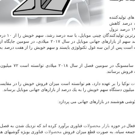
ای تولیدكننده
 درصد كاهش
نسبت به سه ماهه سوم سال گذشته، از ۲۱ درصد به ۱۹ درصد نزول
درصد رسانده است. اپل هم دقیقا با كسب همان ۱۲ درصد سهم از بازارهای جهانی موبایل در سال ۲۰۱۷ میلاد
در گزارش وب سایت gsmarena همینطور آمده است كه سامسونگ 
ت
نوكیا را بر عهده دارد، هم توانسته است میزان فروش خویش را در مقایسه
گوشی هوشمند در بازارهای جهانی می پردازد:
 فعال در حوزه
بازار
محصولات
فناوری برآورد كرده اند كه نزدیك شدن به فصل 
 جمعه سیاه، به صورت قطع میزان فروش
محصولات
فناوری بویژه گوشیهای هو