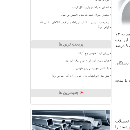
سرمایه گذاری
تقاضای احتیاط در بازار شکل گرفت
صندوق جبران خسارت صنایع تاسیس می شود
توضیحات سازمان استاندارد در رابطه با ترخیص کالاهای اساسی فاقد
گواهی مبدأ
كرده است. این در حالیست كه هواوی به عنوان یكی از برترین تولیدكنندگان چینی موبایل، با سه درصد رشد، سهم خویش را از ۱۰ درصد به ۱۳
ی، در سومین جایگاه از این رده
پربحث ترین ها
بندی ایستاده است. شیائومی هم با دو درصد رشد، توانسته است پس از این سه غول تكنولوژی بایستد و سهم خویش را از هفت درصد به ۹ درصد
ریزش قیمت خودرو اوج گرفت
هیات تجاری اتاق ایران عازم اسلام آباد شد
در سومین فصل از سال ۲۰۱۸ میلادی توانسته است ۷۲ میلیون دستگاه،
بک اتفاق عجیب در بازار خودرو
تنش های ژئوپلیتیک، بازار خودرو را به کدام سو می برد؟
 با مدت
جدیدترین ها
تعطیلات
شمند را