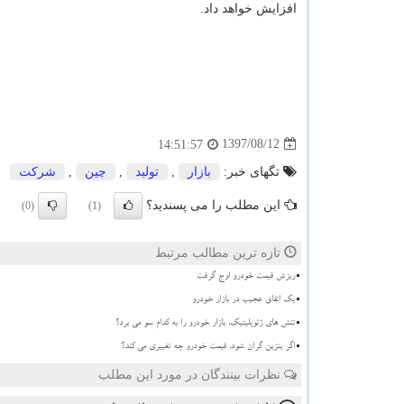
افزایش خواهد داد.
1397/08/12
14:51:57
تگهای خبر:
بازار
,
تولید
,
چین
,
شركت
این مطلب را می پسندید؟
(0)
(1)
تازه ترین مطالب مرتبط
ریزش قیمت خودرو اوج گرفت
بک اتفاق عجیب در بازار خودرو
تنش های ژئوپلیتیک، بازار خودرو را به کدام سو می برد؟
اگر بنزین گران شود، قیمت خودرو چه تغییری می کند؟
نظرات بینندگان در مورد این مطلب