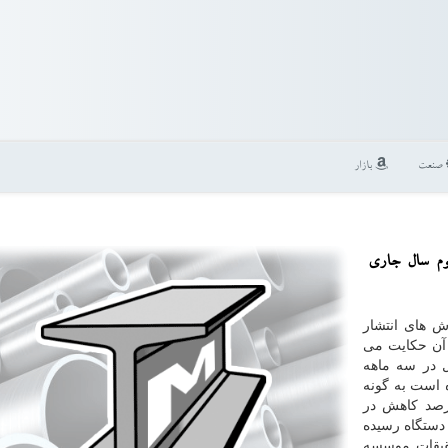
صنعت
بازار
وم سال جاری
ش های انتشار
 آن حكایت می
ل در سه ماهه
كرده است به گونه
رصد كاهش در
ل قبل میلادی، به ۳۸۶.۸ میلیون دستگاه رسیده
قیقات موسسه