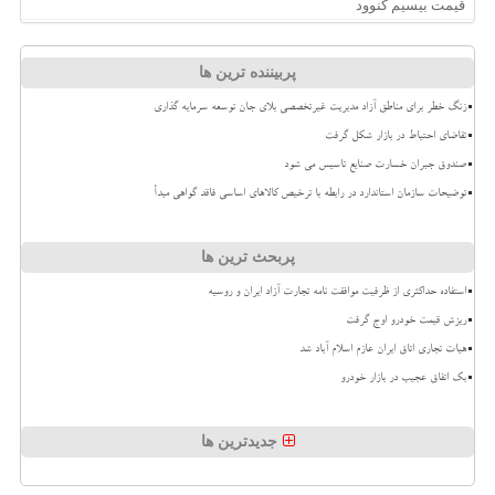
قیمت بیسیم کنوود
پربیننده ترین ها
زنگ خطر برای مناطق آزاد مدیریت غیرتخصصی بلای جان توسعه سرمایه گذاری
تقاضای احتیاط در بازار شکل گرفت
صندوق جبران خسارت صنایع تاسیس می شود
توضیحات سازمان استاندارد در رابطه با ترخیص کالاهای اساسی فاقد گواهی مبدأ
پربحث ترین ها
استفاده حداکثری از ظرفیت موافقت نامه تجارت آزاد ایران و روسیه
ریزش قیمت خودرو اوج گرفت
هیات تجاری اتاق ایران عازم اسلام آباد شد
بک اتفاق عجیب در بازار خودرو
جدیدترین ها