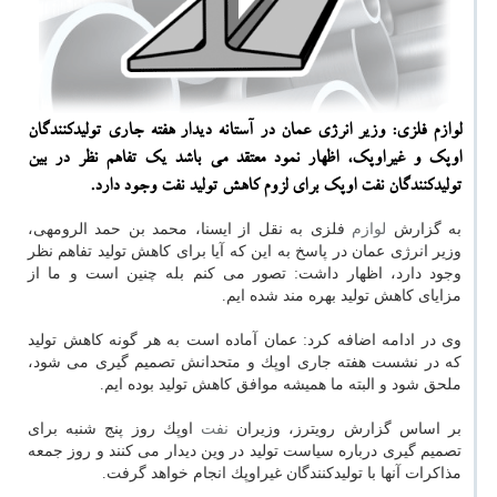
لوازم فلزی: وزیر انرژی عمان در آستانه دیدار هفته جاری تولیدكنندگان
اوپك و غیراوپك، اظهار نمود معتقد می باشد یك تفاهم نظر در بین
تولیدكنندگان نفت اوپك برای لزوم كاهش تولید نفت وجود دارد.
به گزارش
لوازم
فلزی به نقل از ایسنا، محمد بن حمد الرومهی،
وزیر انرژی عمان در پاسخ به این كه آیا برای كاهش تولید تفاهم نظر
وجود دارد، اظهار داشت: تصور می كنم بله چنین است و ما از
مزایای كاهش تولید بهره مند شده ایم.
وی در ادامه اضافه كرد: عمان آماده است به هر گونه كاهش تولید
كه در نشست هفته جاری اوپك و متحدانش تصمیم گیری می شود،
ملحق شود و البته ما همیشه موافق كاهش تولید بوده ایم.
بر اساس گزارش رویترز، وزیران
نفت
اوپك روز پنج شنبه برای
تصمیم گیری درباره سیاست تولید در وین دیدار می كنند و روز جمعه
مذاكرات آنها با تولیدكنندگان غیراوپك انجام خواهد گرفت.