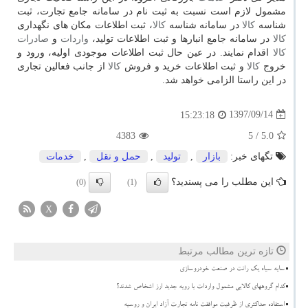
مشمول لازم است نسبت به ثبت نام در سامانه جامع تجارت، ثبت
شناسه
كالا
در سامانه شناسه
كالا
، ثبت اطلاعات مكان های نگهداری
كالا
در سامانه جامع انبارها و ثبت اطلاعات تولید،
واردات
و
صادرات
كالا
اقدام نمایند. در عین حال ثبت اطلاعات موجودی اولیه، ورود و
خروج
كالا
و ثبت اطلاعات خرید و فروش
كالا
از جانب فعالین تجاری
در این راستا الزامی خواهد شد.
1397/09/14
15:23:18
4383
/ 5
5.0
تگهای خبر:
بازار
,
تولید
,
حمل و نقل
,
خدمات
این مطلب را می پسندید؟
(0)
(1)
X
تازه ترین مطالب مرتبط
سایه سیاه یک رانت در صنعت خودروسازی
کدام گروههای کالایی مشمول واردات با رویه جدید ارز اشخاص شدند؟
استفاده حداکثری از ظرفیت موافقت نامه تجارت آزاد ایران و روسیه