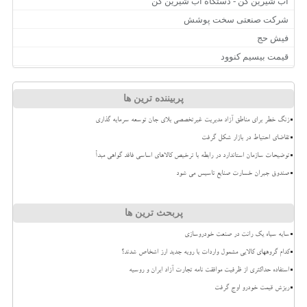
آب شیرین کن - دستگاه آب شیرین کن
شرکت صنعتی سخت پوشش
فیش حج
قیمت بیسیم کنوود
پربیننده ترین ها
زنگ خطر برای مناطق آزاد مدیریت غیرتخصصی بلای جان توسعه سرمایه گذاری
تقاضای احتیاط در بازار شکل گرفت
توضیحات سازمان استاندارد در رابطه با ترخیص کالاهای اساسی فاقد گواهی مبدأ
صندوق جبران خسارت صنایع تاسیس می شود
پربحث ترین ها
سایه سیاه یک رانت در صنعت خودروسازی
کدام گروههای کالایی مشمول واردات با رویه جدید ارز اشخاص شدند؟
استفاده حداکثری از ظرفیت موافقت نامه تجارت آزاد ایران و روسیه
ریزش قیمت خودرو اوج گرفت