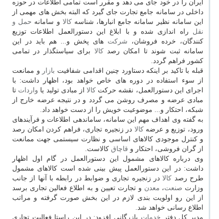
ایران را در خود جای می دهد و مقرر است تمامی اطلاعات در حوزه
داخلی در سامانه جامع تجارت جای گیرد كه البته بخش های مهمی از
این سامانه نظیر سامانه جامع انبارها، شناسه
كالا
و سامانه
حمل و
نقل
راه اندازی شده و با ابلاغ این دستورالعمل اطلاعات توزیع
كنندگان، خرده فروشان،
شركت
های پخش و... هم باید در این
سامانه ثبت شوند تا امكان رصد
كالا
برای سیاستگذار در تمامی
كشور فراهم گردد.
قبله با تاكید بر اینكه دستاورد چنین اقدامی شفافیت
بازار
و ممانعت
از سوء استفاده در دوره های خاص خواهد بود، اظهار داشت: با
اجرای این دستورالعمل، نقشه حركت
كالا
از مبادی تولید یا
واردات
تا
مبادی عرضه و مصرف روشن می گردد و در نتیجه عرضه خارج از
شبكه، احتكار و... موضوعیت خویش را از دست خواهد داد.
به گفته وی اهداف مهم این سامانه، ساماندهی اطلاعات و فرآیندهای
ورود، توزیع و عرضه
كالا
در زنجیره تجاری، فراهم كردن امكان رصد
و كنترل موجودی كالاهای اساسی و نظارت سیستمی جهت ممانعت
از گران فروشی، احتكار و
قاچاق
كالاست.
وی درباره كالاهای مشمول این دستورالعمل در گام اول اظهار
داشت: در این دستورالعمل پیش بینی شده است كالاهای مشمول
طرح رصد
كالا
در زنجیره تجاری و ضوابط در رابطه با آنها از جانب
وزارت
صنعت
،
معدن
و تجارت تعیین و به اطلاع فعالین تجاری برسد
از این رو اولویت بندی لازم در این بخش صورت گرفته و مراتب
اطلاع رسانی خواهد شد.
مدیر كل دفتر
خدمات
بازرگانی افزود: در این راستا فعالیت تجاری