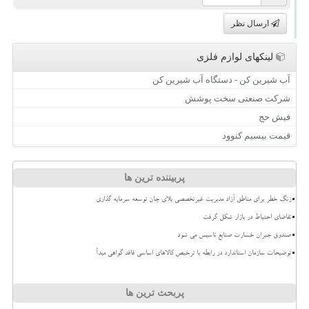
ارسال نظر
لینکهای لوازم فلزی
آب شیرین کن - دستگاه آب شیرین کن
شرکت صنعتی سخت پوشش
فیش حج
قیمت بیسیم کنوود
پربیننده ترین ها
زنگ خطر برای مناطق آزاد مدیریت غیرتخصصی بلای جان توسعه سرمایه گذاری
تقاضای احتیاط در بازار شکل گرفت
صندوق جبران خسارت صنایع تاسیس می شود
توضیحات سازمان استاندارد در رابطه با ترخیص کالاهای اساسی فاقد گواهی مبدأ
پربحث ترین ها