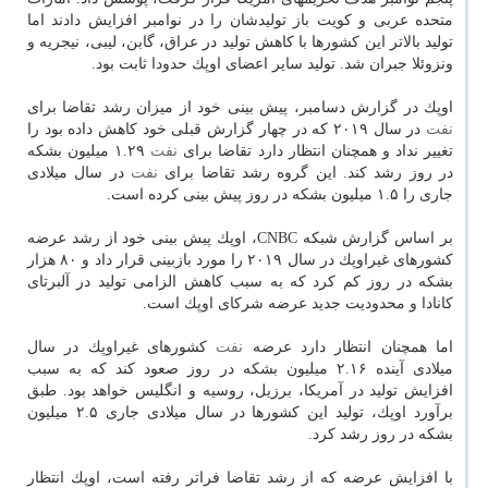
متحده عربی و كویت باز تولیدشان را در نوامبر افزایش دادند اما
تولید بالاتر این كشورها با كاهش تولید در عراق، گابن، لیبی، نیجریه و
ونزوئلا جبران شد. تولید سایر اعضای اوپك حدودا ثابت بود.
اوپك در گزارش دسامبر، پیش بینی خود از میزان رشد تقاضا برای
نفت
در سال ۲۰۱۹ كه در چهار گزارش قبلی خود كاهش داده بود را
تغییر نداد و همچنان انتظار دارد تقاضا برای
نفت
۱.۲۹ میلیون بشكه
در روز رشد كند. این گروه رشد تقاضا برای
نفت
در سال میلادی
جاری را ۱.۵ میلیون بشكه در روز پیش بینی كرده است.
بر اساس گزارش شبكه CNBC، اوپك پیش بینی خود از رشد عرضه
كشورهای غیراوپك در سال ۲۰۱۹ را مورد بازبینی قرار داد و ۸۰ هزار
بشكه در روز كم كرد كه به سبب كاهش الزامی تولید در آلبرتای
كانادا و محدودیت جدید عرضه شركای اوپك است.
اما همچنان انتظار دارد عرضه
نفت
كشورهای غیراوپك در سال
میلادی آینده ۲.۱۶ میلیون بشكه در روز صعود كند كه به سبب
افزایش تولید در آمریكا، برزیل، روسیه و انگلیس خواهد بود. طبق
برآورد اوپك، تولید این كشورها در سال میلادی جاری ۲.۵ میلیون
بشكه در روز رشد كرد.
با افزایش عرضه كه از رشد تقاضا فراتر رفته است، اوپك انتظار