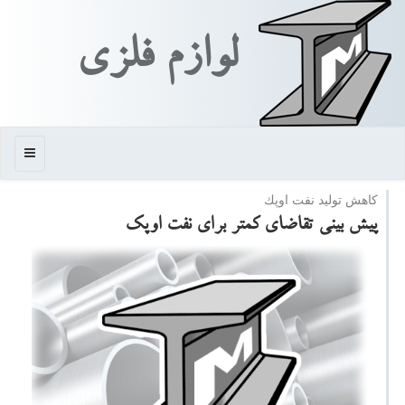
لوازم فلزی
منو
كاهش تولید نفت اوپك
پیش بینی تقاضای كمتر برای نفت اوپك