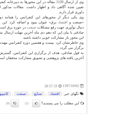
وی از ارسال 1120 مقاله در این محورها به دبیرخان
تعیین شده آگاهی داد و اظهار داشت: مقالات مذكور ا
داوری قرار دارند.
وی یكی دیگر از محورهای این كنفرانس را همانند دو
«صنعت و
اقتصاد
برق» عنوان نمود و اضافه كرد: این مح
دنبال نوآوری جهت رفع مشكلات
صنعت
در حوزه برق است و
صادقی با بیان این كه دهم دی ماه آخرین مهلت ارسال مقا
این محور باز مشاركت خوبی داشته باشند.
برگزار می گردد.
به قول صادقی، هدف از برگزاری این كنفرانس، گسترش
آخرین یافته های پژوهشی و تشویق مشاركت محققان اس
1397/10/02
20:57:33
تگهای خبر:
اقتصاد
,
صنایع
,
صنعت
,
كامپیو
این مطلب را می پسندید؟
(0)
(1)