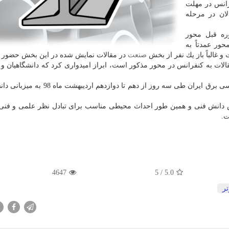
ه كنفرانس در مهلت
لان در مرحله
ره قبل محور
ور عمدتاً به
 غالباً باز یك نفر از بخش
صنعت
در مقالات نمایش شده در این بخش حضور د
لات به كنفرانس در محور مذكور است، ابراز امیدواری كرد كه دانشگاهیان و ص
وی خاطرنشان كرد: بیست و هفتمین دوره كنفرانس مهندسی برق ایران طی سه روز از دهم تا
 دانش فنی و همین طور احداث محیطی مناسب برای تبادل نظر علمی و فنی
ت.
4647
/ 5
5.0
تر