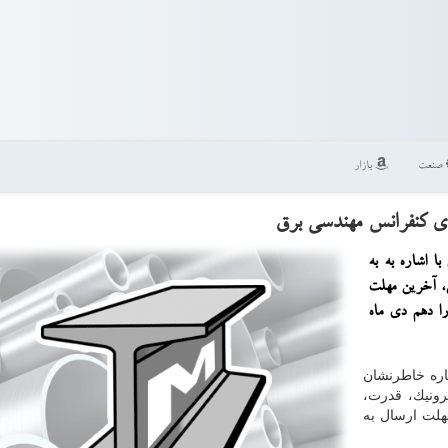
صنعت
بازار
ی كنفرانس مهندسی برق
ا اشاره به به
، آخرین مهلت
ارسال مقاله در محور مجزای ˮصنعت و اقتصاد برقˮ را دهم دی ماه
اره خاطرنشان
ونیك، قدرت،
هلت ارسال به