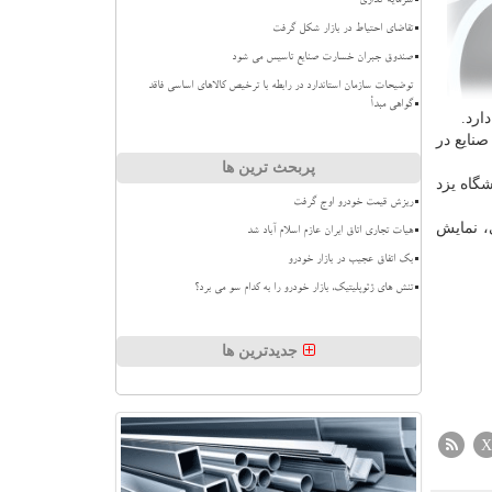
سرمایه گذاری
تقاضای احتیاط در بازار شکل گرفت
صندوق جبران خسارت صنایع تاسیس می شود
توضیحات سازمان استاندارد در رابطه با ترخیص کالاهای اساسی فاقد
گواهی مبدأ
ارد.
نایع در
پربحث ترین ها
 دوازدهم اردیبهشت ماه 98 به میزبانی دانشگاه یزد
ریزش قیمت خودرو اوج گرفت
، نمایش
هیات تجاری اتاق ایران عازم اسلام آباد شد
بک اتفاق عجیب در بازار خودرو
تنش های ژئوپلیتیک، بازار خودرو را به کدام سو می برد؟
جدیدترین ها
X