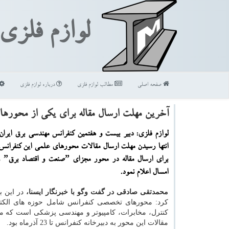
لوازم فلزی
صفحه اصلی
مطالب لوازم فلزی
درباره لوازم فلزی
آخرین مهلت ارسال مقاله برای یكی از محورها
لوازم فلزی: دبیر بیست و هفتمین كنفرانس مهندسی برق ایران ب
انتها رسیدن مهلت ارسال مقالات محورهای علمی این كنفرانس
برای 
امسال اعلام نمود.
محمدتقی صادقی در گفت وگو با خبرنگار ایسنا،
در این ب
كرد: محورهای تخصصی كنفرانس شامل حوزه های الكتر
كنترل، مخابرات، كامپیوتر و مهندسی پزشكی است كه م
مقالات این محور به دبیرخانه كنفرانس تا 23 آذرماه بود.