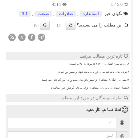
4518
/ 5
5.0
تگهای خبر:
استاندارد
,
صادرات
,
صنعت
,
كالا
این مطلب را می پسندید؟
(0)
(1)
X
تازه ترین مطالب مرتبط
واردات بدون انتقال ارز ۲۹۴۰ کدتعرفه به علاوه لیست
خودرو های فاقد شناسه ارزش با دریافت تعهد ترخیص می شوند
اخطار در رابطه با استفاده از ترانسفورماتورهای معمولی در نیروگاه های خورشیدی
هشدار استاندارد درباره ی استفاده از فرآورده های گوشتی غیر استاندارد
نظرات بینندگان در مورد این مطلب
لطفا شما هم
نظر دهید