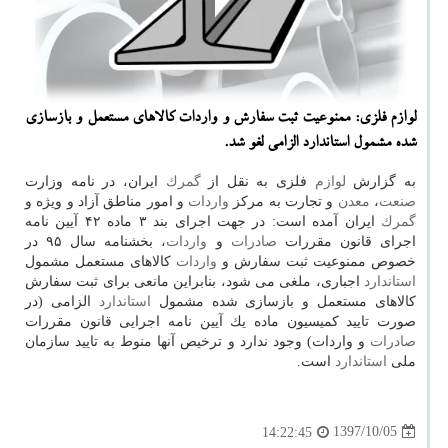
لوازم فلزی: ممنوعیت ثبت سفارش و واردات كالاهای مستعمل و بازسازی
شده مشمول استاندارد الزامی لغو شد.
به گزارش
لوازم
فلزی به نقل از
گمرك
ایران، در نامه وزارت
صنعت
،
معدن
و تجارت به مركز
واردات
و امور مناطق آزاد و ویژه و
گمرك
ایران آمده است: در جهت اجرای بند ۳ ماده ۴۲ آیین نامه
اجرای قانون مقررات
صادرات
و
واردات
، بخشنامه سال ۹۵ در
خصوص ممنوعیت ثبت سفارش و
واردات
كالاهای مستعمل مشمول
استاندارد
اجباری، ملغی می شود، بنابراین مانعی برای ثبت سفارش
كالاهای مستعمل و بازسازی شده مشمول
استاندارد
الزامی (در
صورت تایید كمیسیون ماده یك آیین نامه اجرایی قانون مقررات
صادرات
و واردات) وجود ندارد و ترخیص آنها منوط به تایید سازمان
ملی
استاندارد
است.
1397/10/05
14:22:45