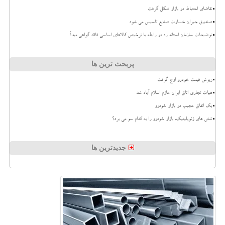
تقاضای احتیاط در بازار شکل گرفت
صندوق جبران خسارت صنایع تاسیس می شود
توضیحات سازمان استاندارد در رابطه با ترخیص کالاهای اساسی فاقد گواهی مبدأ
پربحث ترین ها
ریزش قیمت خودرو اوج گرفت
هیات تجاری اتاق ایران عازم اسلام آباد شد
بک اتفاق عجیب در بازار خودرو
تنش های ژئوپلیتیک، بازار خودرو را به کدام سو می برد؟
جدیدترین ها