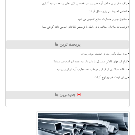
زنگ خطر برای مناطق آزاد مدیریت غیرتخصصی بلای جان توسعه سرمایه گذاری
تقاضای احتیاط در بازار شکل گرفت
صندوق جبران خسارت صنایع تاسیس می شود
توضیحات سازمان استاندارد در رابطه با ترخیص کالاهای اساسی فاقد گواهی مبدأ
پربحث ترین ها
سایه سیاه یک رانت در صنعت خودروسازی
کدام گروههای کالایی مشمول واردات با رویه جدید ارز اشخاص شدند؟
استفاده حداکثری از ظرفیت موافقت نامه تجارت آزاد ایران و روسیه
ریزش قیمت خودرو اوج گرفت
جدیدترین ها