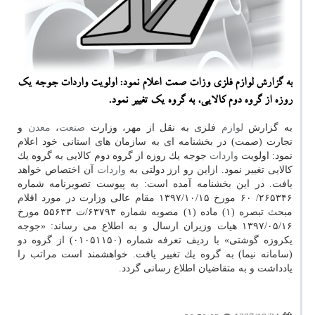
به گزارش لوازم فلزی وزات صمت اعلام نمود: اولویت واردات جوجه یك
روزه از گروه دوم كالایی، به گروه یك تغییر نمود.
به گزارش
لوازم
فلزی به نقل از مهر، وزارت
صنعت
،
معدن
و
تجارت (صمت) در بخشنامه ای به سازمان های استانی خود اعلام
نمود: اولویت
واردات
جوجه یك روزه از گروه دوم كالایی به گروه یك
كالایی تغییر نمود. ازاین رو ارز دولتی به
واردات
آن اختصاص خواهد
یافت. در این بخشنامه آمده است: به پیوست تصویرنامه شماره
۲۶۵۳۴۶/ ۶۰ مورخ ۱۳۹۷/۱۰/۱۵ مقام عالی وزارت در مورد اقلام
مبحث تبصره (۱) ماده (۱) مصوبه شماره ۶۳۷۹۳/ت ۵۵۶۳۳ مورخ
۱۳۹۷/۰۵/۱۶ هیات وزیران ارسال و به اطلاع می رساند: «جوجه
یكروزه گوشتی» با ردیف تعرفه شماره (۰۱۰۵۱۱۵۰) از گروه دو
(سامانه نیما) به گروه یك تغییر یافت. خواهشمند است مراتب را
یادداشت و به متقاضیان اطلاع رسانی گردد.