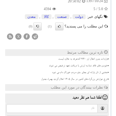
1397/10/24
20:50:02
4594
/ 5
5.0
تگهای خبر:
دولت
,
صنعت
,
كالا
,
معدن
این مطلب را می پسندید؟
(0)
(1)
X
تازه ترین مطالب مرتبط
واردات بدون انتقال ارز ۲۹۴۰ کدتعرفه به علاوه لیست
خودرو های فاقد شناسه ارزش با دریافت تعهد ترخیص می شوند
بخشی از نان یارانه ای بجای سفره مردم، خوراک دام می شود
نرخ عوارض بزرگراه های کشور در سال ۱۴۰۵ اعلام گردید بهمراه جدول
نظرات بینندگان در مورد این مطلب
لطفا شما هم
نظر دهید