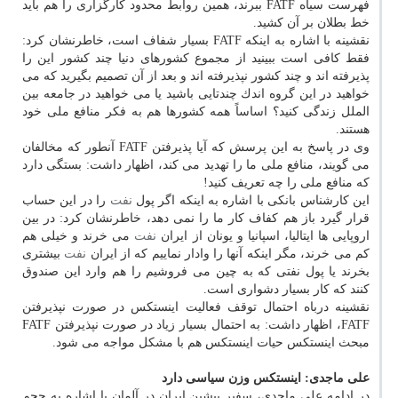
فهرست سیاه FATF ببرند، همین روابط محدود كارگزاری را هم باید
خط بطلان بر آن كشید.
نقشینه با اشاره به اینكه FATF بسیار شفاف است، خاطرنشان كرد:
فقط كافی است ببینید از مجموع كشورهای دنیا چند كشور این را
پذیرفته اند و چند كشور نپذیرفته اند و بعد از آن تصمیم بگیرید كه می
خواهید در این گروه اندك چندتایی باشید یا می خواهید در جامعه بین
الملل زندگی كنید؟ اساساً همه كشورها هم به فكر منافع ملی خود
هستند.
وی در پاسخ به این پرسش كه آیا پذیرفتن FATF آنطور كه مخالفان
می گویند، منافع ملی ما را تهدید می كند، اظهار داشت: بستگی دارد
كه منافع ملی را چه تعریف كنید!
این كارشناس بانكی با اشاره به اینكه اگر پول
نفت
را در این حساب
قرار گیرد باز هم كفاف كار ما را نمی دهد، خاطرنشان كرد: در بین
اروپایی ها ایتالیا، اسپانیا و یونان از ایران
نفت
می خرند و خیلی هم
كم می خرند، مگر اینكه آنها را وادار نماییم كه از ایران
نفت
بیشتری
بخرند یا پول نفتی كه به چین می فروشیم را هم وارد این صندوق
كنند كه كار بسیار دشواری است.
نقشینه درباه احتمال توقف فعالیت اینستكس در صورت نپذیرفتن
FATF، اظهار داشت: به احتمال بسیار زیاد در صورت نپذیرفتن FATF
مبحث اینستكس حیات اینستكس هم با مشكل مواجه می شود.
علی ماجدی: اینستكس وزن سیاسی دارد
در ادامه علی ماجدی، سفیر پیشین ایران در آلمان با اشاره به حجم