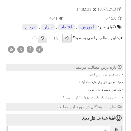
1397/12/13
14:02:31
4641
/ 5
5.0
تگهای خبر:
آموزش
,
اقتصاد
,
بازار
,
برجام
این مطلب را می پسندید؟
(0)
(1)
X
تازه ترین مطالب مرتبط
ریزش قیمت خودرو اوج گرفت
هیات تجاری اتاق ایران عازم اسلام آباد شد
بک اتفاق عجیب در بازار خودرو
تنش های ژئوپلیتیک، بازار خودرو را به کدام سو می برد؟
نظرات بینندگان در مورد این مطلب
لطفا شما هم
نظر دهید