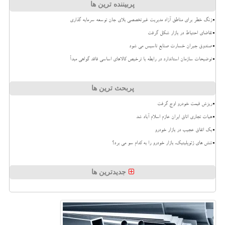
پربیننده ترین ها
زنگ خطر برای مناطق آزاد مدیریت غیرتخصصی بلای جان توسعه سرمایه گذاری
تقاضای احتیاط در بازار شکل گرفت
صندوق جبران خسارت صنایع تاسیس می شود
توضیحات سازمان استاندارد در رابطه با ترخیص کالاهای اساسی فاقد گواهی مبدأ
پربحث ترین ها
ریزش قیمت خودرو اوج گرفت
هیات تجاری اتاق ایران عازم اسلام آباد شد
بک اتفاق عجیب در بازار خودرو
تنش های ژئوپلیتیک، بازار خودرو را به کدام سو می برد؟
جدیدترین ها