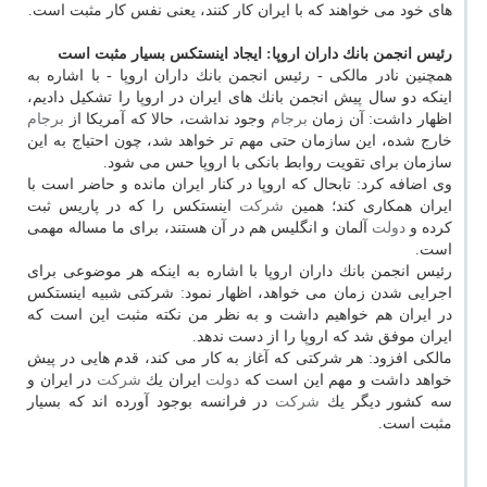
های خود می خواهند كه با ایران كار كنند، یعنی نفس كار مثبت است.
رئیس انجمن بانك داران اروپا: ایجاد اینستكس بسیار مثبت است
همچنین نادر مالكی - رئیس انجمن بانك داران اروپا - با اشاره به
اینكه دو سال پیش انجمن بانك های ایران در اروپا را تشكیل دادیم،
اظهار داشت: آن زمان
برجام
وجود نداشت، حالا كه آمریكا از
برجام
خارج شده، این سازمان حتی مهم تر خواهد شد، چون احتیاج به این
سازمان برای تقویت روابط بانكی با اروپا حس می شود.
وی اضافه كرد: تابحال كه اروپا در كنار ایران مانده و حاضر است با
ایران همكاری كند؛ همین
شركت
اینستكس را كه در پاریس ثبت
كرده و
دولت
آلمان و انگلیس هم در آن هستند، برای ما مساله مهمی
است.
رئیس انجمن بانك داران اروپا با اشاره به اینكه هر موضوعی برای
اجرایی شدن زمان می خواهد، اظهار نمود: شركتی شبیه اینستكس
در ایران هم خواهیم داشت و به نظر من نكته مثبت این است كه
ایران موفق شد كه اروپا را از دست ندهد.
مالكی افزود: هر شركتی كه آغاز به كار می كند، قدم هایی در پیش
خواهد داشت و مهم این است كه
دولت
ایران یك
شركت
در ایران و
سه كشور دیگر یك
شركت
در فرانسه بوجود آورده اند كه بسیار
مثبت است.