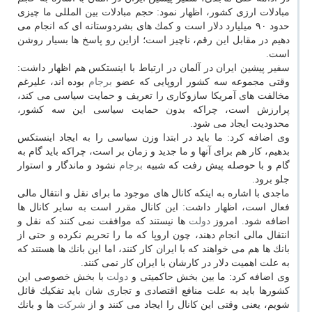
مبادلات ارزی كشور، اظهار نمود: حجم مبادلات بین المللی ما چیزی
حدود ۹۰ میلیارد دلار است و كمك های بشردوستانه ای كه انجام می
دهیم در مقابل این رقم، ناچیز است؛ ازاین رو پاسخ ها بسیار روشن
است.
سفیر پیشین ایران در آلمان در ارتباط با اینستكس هم اظهار داشت:
وقتی مجموعه سه كشور اروپایی كه عضو
برجام
بوده اند، علیرغم
مخالفت های آمریكا سازوكاری را تعریف و حمایت سیاسی می كند،
پرارزش است، چراكه بدون حمایت سیاسی این سه كشور،
محدودیت ایجاد می شود.
وی اضافه كرد: ما باید در ابتدا وزن سیاسی را به ایجاد اینستكس
بدهیم، كار هم برای آنها و ما جدید و زمان بر است، چراكه باید گام به
گام و با حوصله پیش رفت كه شبیه
برجام
نشود و ماندگار و استوار
جلو برود.
ماجدی با اشاره به اینكه كانال های موجود ما برای نقل و انتقال مالی
فعال است، اظهار داشت: این كانال مقرر است به سایر كانال ها
اضافه شود. امروز
دولت
ها نیستند كه موافقت نمی كنند كه نقل و
انتقال مالی انجام دهند، چون اروپا كه ما را تحریم نكرده و حتی از
بانك ها هم می خواهند كه با ایران كار كنند، اما این بانك ها هستند كه
به علت اهمیت دلار در كارشان با ایران كار نمی كنند.
وی اضافه كرد: ما بین بخش حاكمیتی و
دولت
با بخش خصوصی این
كشورها باید به علت منافع اقتصادی و تجاری شان باید تفكیك قائل
شویم، یعنی وقتی این كانال را ایجاد می كنند و از
شركت
ها و بانك