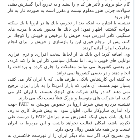
گام جلو بروند و تأثیر هر كدام را ببینند و به تدریج آنرا گسترش دهند،
سوالات جزئی هنوز معلوم نیست و مقرر است به صورت فاز به فاز
جلو برود.
نقشینه با اشاره به اینكه بعد از تحریم، بانك ها در اروپا با یك سكته
مواجه گشتند، اظهار نمود: این بانك ها مجبور شدند با هزینه های
سنگینی كادر
آموزش
دیده خویش را ترخیص و خویش را كوچك تر
كنند، پس از
برجام
فوری این را بازسازی و خویش را برای انجام
معاملات ایران آماده كردند.
وی اضافه كرد: این بانك ها از لحاظ سخت افزاری و نرم افزاری
توانایی های خوبی دارند، اما مسائل سیاسی كار این ها را كند كرده،
در بعضی كشورها می توانند معاملات را جاری كرده و پرداخت را
انجام دهند و در بعضی كشورها نمی توانند.
به گفته این كارشناس بانكی، طرف هایی كه با ایران كار می كنند،
بسیار مهم هستند، آن هایی كه
بازار
آمریكا را به
بازار
ایران ترجیح
نمی دهند كه در واقع
شركت
های كوچك هستند، با ایران كار می
كنند، اما
شركت
های متوسط و بزرگ فعلاً دست نگه می دارند.
نقشینه درباره پیش شرط اروپا در خصوص پیوستن به FATF جهت
راه اندازی سازوكار مالی، اظهار نمود: به پیش شرط كاری ندارم،
اما یك بانك بدون اینكه كشورش تمام مراحل FATF را درست طی
نكرده باشد، امكان فعالیت نخواهد داشت و این مربوط به ایران
نیست و در همه دنیا همین روال وجود دارد.
وی تصریح كرد: اگر سه ماه دیگر ایران را از فهرست خاكستری به