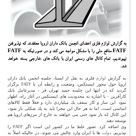
به گزارش لوازم فلزی اعضای انجمن بانك داران اروپا معتقدند كه نپذیرفتن
FATF منافع ملی را با مشكل مواجه می كند و در صورتیكه به FATF
نپیوندیم، تمام كانال های رسمی ایران با بانك های خارجی بسته خواهد
شد.
به گزارش
لوازم
فلزی به نقل از ایسنا، جلسه انجمن بانك داران
اروپا حول محور اینستكس، وضعیت و رابطه آن با FATF برگزار
گردید كه در انتها این جلسه حمید تهران فر - مدیرعامل بانك
كارآفرین - با اشاره به محدودیت های اینستكس در آغاز راه، اظهار
نمود: این ساز و كار سقف یك میلیاردی دارد و فعلاً فقط كالاهای
اساسی است، اما به هر حال این مجرا باید به یك شكلی باز شود،
این كانال كه باز شود حتی می خواهند به خارج از مرزهای اروپا هم
توسعه دهند.
وی اضافه كرد: تصور غلط ما در كشور این است اگر FATF را
نپذیریم،
دولت
ها با ایران وارد چالش می شوند، در حالیكه اصلاً به