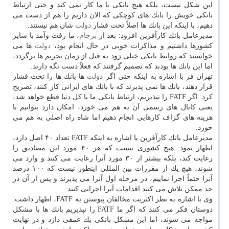
این شكل نیست، بلكه هیچ بانكی با ما كار نمی كند و حتی ارتباط
بانكی خویش را بانك های كوچكی كه الان داریم را هم از دست می
دهیم، با اینكه این بانك ها اصلاً تحت فشار
دولت
شان هم نیستند.
مدیرعامل بانك كارآفرین افزود: بعد از
برجام
، ما رفت وآمد با سایر
كشورها داشتیم و مذاكرات خوبی در حال انجام بود،
دولت
ها می
خواستند كه روابط بانكی خیلی زود به قبل از زمان تحریم ها برگردد،
اما این بانك ها بودند كه تصمیم گرفتند كه فعلاً دست نگه دارند.
تهران فر با اشاره به اینكه حتی اگر
دولت
ها بانك ها را تحت فشار
قرار دهند، بانك ها نمی پذیرند كه با بانك های ایرانی كار كنند، تصریح
كرد: اگر FATF را نپذیریم، ارتباط بانكی ما با كل دنیا قطع خواهد شد،
یعنی كانال های رسمی آن به هم می خورد، امكان دارد بتوانیم با
هزینه های گزاف كارهایی انجام دهیم اما شاه راه اصلی به هم می
خورد.
مدیرعامل بانك كارآفرین با اشاره به اینكه FATF تعداد ۴۰ اصل دارد،
اظهار نمود: هیچ كشوری نیست كه هر ۴۰ مورد این مصادیق را
رعایت كند، بلكه بیشتر از ۳۰ مورد آنرا رعایت می كنند و وارد می
شوند، هیچ یك از مقررات بین المللی اینطور نیست كه ۱۰۰ درصد
آنرا حتماً اجرا نماییم، در مرحله اول آنرا می پذیرند و پس از آن در
حد ممكن تلاش می كنند اقدامات آنرا اجرایی كنند.
وی با اشاره به نظر اكثریت مخالفان پیوستن به FATF، اظهار داشت:
دوستان فكر می كنند كه اگر ما FATF را نپذیریم بانك ها با مشكل
مواجه می شوند، اما این مشكل بانكی یك عمقی دارد و در نهایت