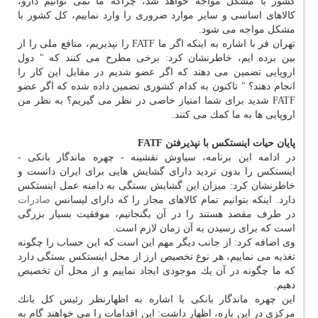
كشور با مشكل مواجه خواهد شد، چراكه ما نمی توانیم دارو،
كالاهای اساسی و سایر موارد ضروری را وارد نماییم، كل كشور با
مشكل مواجه می شود.
تهران فر با اشاره به اینكه اگر ما FATF را نپذیریم، منافع ملی را از
بین برده ایم، خاطرنشان كرد: برخی مطرح می كنند كه " دول
اروپایی تضمین می دهند كه اگر عضو شدیم در مقابل این كار را
انجام دهند؟ " تاكنون به كدام كشوری تضمین داده شده كه اگر عضو
FATF شدید برای شما امتیاز خاصی در نظر می گیریم؟ به نظر من
اروپایی ها به ما كمك می كنند.
پایان حیات اینستكس با نپذیرفتن FATF
در ادامه این برنامه، سیاوش نقشینه - چهره ماندگار بانكی -
اینستكس را بدون تردید دارای گشایش هایی برای ایران دانست و
خاطرنشان كرد: میزان این گشایش بستگی به دامنه عمل اینستكس
دارد. اینكه بتوانیم تمام كالاهای مجاز را كه دارای لیسانس
صادرات
در طرف مقصد هستند را در آن بگنجانیم، موفقیت بسیار بزرگی
است كه برای رسیدن به آن زمان لازم است.
وی اضافه كرد: از جانب دیگر مهم این است كه این حساب را چگونه
تغذیه می نماییم، هر نوع تخصیص ارز از محل اینستكس بستگی دارد
كه ما چگونه در آن یك موجودی ایجاد نماییم و از محل آن تخصیص
دهیم.
این چهره ماندگار بانكی با اشاره به اظهارنظر رئیس كل بانك
مركزی در این باره، اظهار داشت: این اقدامات را می خواهند گام به