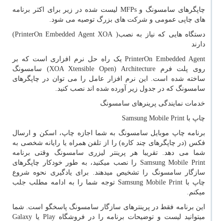
چاپگرهای سامسونگ و
MFPs
لیست شده در زیر برای اکثر برنامه
های چاپی عمومی و شرکت های بزرگ توصیه می شود.
دستگاه هایی که نیاز به نصب(
PrinterOn Embedded Agent XOA
)
دارند
PrinterOn Embedded Agent
یک راه حل نرم افزاری است که بر
روی پلت فرم
XOA Xtensible Open) Architecture
) سامسونگ
ساخته شده است. این نرم افزار عامل را می توان در چاپگرهای
سامسونگ که در جدول زیر آورده شده اند نصب کنید.
خدمات نمایندگی پرینرهای سامسونگ
چاپ با
Samsung Mobile Print
برنامه چاپ موبایل سامسونگ به شما اجازه چاپ، اسکن و ارسال
فکس (در چاپگرهای چند کاره) را از تلفن همراه یا رایانه شخصی به
شما می دهد. تقریبا هر پرینتر لیزری سامسونگ وقتی برنامه
Samsung Mobile Print
را نصب میکنید، به طور خودکار چاپگرهای
سازگار سامسونگ را تشخیص میدهند. برای یادگیری نحوه شروع
چاپ با
Samsung Mobile Print
توجه شما را به ادامه مطلب جلب
میکنم.
این برنامه فقط در پرینترهای سازگار سامسونگ پاسخگو است. شما
میتوانید لیست و توضیحات برنامه را در فروشگاه
Play
یا
Galaxy