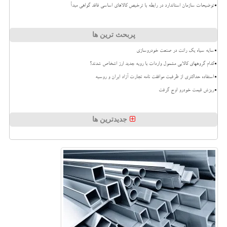
توضیحات سازمان استاندارد در رابطه با ترخیص کالاهای اساسی فاقد گواهی مبدأ
پربحث ترین ها
سایه سیاه یک رانت در صنعت خودروسازی
کدام گروههای کالایی مشمول واردات با رویه جدید ارز اشخاص شدند؟
استفاده حداکثری از ظرفیت موافقت نامه تجارت آزاد ایران و روسیه
ریزش قیمت خودرو اوج گرفت
جدیدترین ها