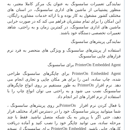
نمایندگی تعمیرات سامسونگ به عنوان یک مرکز کاملا معتبر، به
منظور پشتیبانی از ماشین های اداری سامسونگ، در استان های
مختلف کشور مشغول به کار بوده و با ارائه خدمات مشاوره رایگان،
این امکان را برای تمام مشتریان فراهم می کند که در صورت خرابی
ماشین های اداری سامسونگ، در کمترین زمان و به راحتی، شاهد
تعمیرات تخصصی دستگاه خود باشند.
نمایندگی پرینترهای سامسونگ
استفاده از پرینترهای سامسونگ و ویژگی های منحصر به فرد نرم
فزارهای چاپی سامسونگ
PrinterOn Embedded Agent
برای سامسونگ
PrinterOn Embedded Agent
برای چاپگرهای سامسونگ طراحی
شده، چاپ ساده، امن را برای هر مکان چاپی و تجاری انجام می
دهد. نرم افزار
PrinterOn
به طور مستقیم بر روی انواع چاپگرهای
سامسونگ نصب می شود و به راحتی می توان انواع چاپ را با
استفاده از نرم افزار های ابر انجام داد.
با فعال کردن نرم افزار
PrinterOn
بر روی پرینترهای سامسونگ ،
شما میتوانید پرینتر سامسونگ خود را در دسترس افراد مختلف قرار
دهید، حتی اگر با پرینتر به یک شبکه متصل نباشید. فقط با چند
مرحله ساده، می توانید چاپگر خود را نصب کنید و آماده دریافت
کارهای چاپی باشید.
PrinterOn Embedded
برای سامسونگ از نسخه