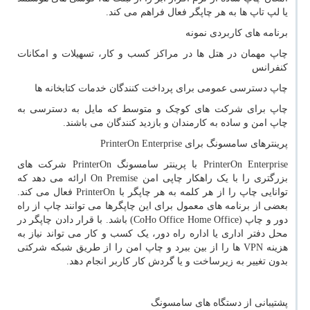
یا لپ تاپ ها به هر چاپگر فعال فراهم می کند.
برنامه های کاربردی نمونه
چاپ مهمان در هتل ها در مراکز کسب و کار، تسهیلات و امکانات
کنفرانس
چاپ دسترسی عمومی برای پرداخت کنندگان خدمات کتابخانه ها
چاپ برای شرکت های کوچک و متوسط ​​که مایل به دسترسی به
چاپ امن و ساده به کارمندان و بازدید کنندگان می باشند.
پرینترهای سامسونگ برای
PrinterOn Enterprise
PrinterOn Enterprise
با پرینتر سامسونگ
PrinterOn
شرکت های
بزرگتری را با یک راهکار چاپی امن
On Premise
ارائه می دهد که
توانایی چاپ را از هر کلمه به هر چاپگر با
PrinterOn
فعال می کند.
بعضی از برنامه های معمول برای این چاپگرها می توانند چاپ از راه
دور و چاپ (
CoHo Office Home Office
) باشد. با قرار دادن چاپگر در
محل دفتر اداری یا اداره راه دور، یک کسب و کار می تواند نیاز به
هزینه
VPN
ها را از بین ببرد و چاپ امن را از طریق شبکه شرکتی
بدون تغییر به زیرساخت و یا گردش کار کاربر انجام دهد.
پشتیبانی از دستگاه های سامسونگ