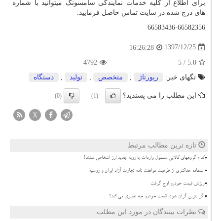
برای اطلاع از کلیه خدمات نمایندگی سامسونگ میتوانید با شماره
های درج شده در سایت تماس حاصل فرمایید.
66583436-66582356
1397/12/25
16:26:28
4792
/ 5
5.0
تگهای خبر:
رپورتاژ
,
متخصص
,
تولید
,
دستگاه
این مطلب را می پسندید؟
(0)
(1)
X
تازه ترین مطالب مرتبط
کدام گروههای کالایی مشمول واردات با رویه جدید ارز اشخاص شدند؟
استفاده حداکثری از ظرفیت موافقت نامه تجارت آزاد ایران و روسیه
ریزش قیمت خودرو اوج گرفت
اگر بنزین گران شود، قیمت خودرو چه تغییری می کند؟
نظرات بینندگان در مورد این مطلب