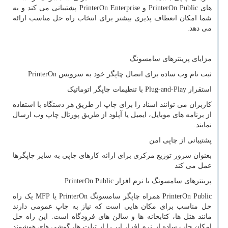
های
PrinterOn Public
و
PrinterOn Enterprise
پشتیبانی می کند و به
شما امکان انعطاف پذیری بیشتر برای انتخاب راه حل مناسب ارائه
می دهد.
مزایای پرینترهای سامسونگ
ثبت نام وب ساده برای اتصال چاپگر خود به سرویس
PrinterOn
استقرار
Plug-and-Play
با تنظیمات چاپگر اتوماتیک
کاربران می توانند اسناد را برای چاپ از طریق هر دستگاه با استفاده
از برنامه های موبایل، ایمیل یا آپلود از طریق پورتال چاپ وب ارسال
نمایند.
پشتیبانی از چاپی امن
بعنوان سرور توزیع مرکزی برای ارائه کارهای چاپی به سایر چاپگرها
عمل می کند
پرینترهای سامسونگ با نرم افزار
PrinterOn Public
PrinterOn Public
همراه چاپگر سامسونگ
PrinterOn
یا
MFP
یک راه
حل مناسب برای مکان هایی است که نیاز به چاپ عمومی دارند
مانند هتل ها، کتابخانه ها و سالن های فرودگاه است. این راه حل
امکان چاپ ساده از نرم افزار ابر را از تبلت ها، گوشی های هوشمند