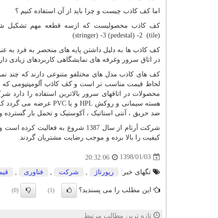
اما کف کاذب چیست و چرا باید از آن استفاده کنیم ؟
کف کاذب محصولیست که ازسه قطعه مهم تشکیل ش
(stringer)
-
3
)
pedestal
- (
2
(tile
(
کف کاذب ها به دلیل داشتن پایه های منحصر به فرد به 
در اتاق سرور وغرفه های نمایشگاهی کاربردهای زیادی دارن
کف های کاذب مدل های مختلفو متنوعی دارند که چند نمونه 
لحاظ قیمت مناسب تر است و
کف کاذب آلومینیومی
که س
محصولات در اتاقهای سرور بالاترین استفاده را دارد شر
هسته سیمانی و روکش
HPL
و یا
PVC
عرضه می گردد که 
ضد حریق ، آنتی استاتیک ، آکوستیک و تحمل بار گسترده و ب
شرکت آرتام از سال 1387 شروع به فعال
کیفیت را بالا برده و موجب رضایت مشتریان گردند.
1398/01/03
20:32:06
تگهای خبر:
رپورتاژ
,
شركت
,
فناوری
,
قیم
این مطلب را می پسندید؟
(0)
(1)
تازه ترین مطالب مرتبط