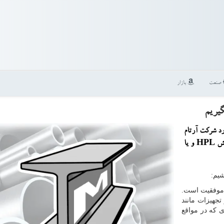
صنعت
بازار
یریم
رد شركت آرتام
كف كاذب اتاق سرور را با بدنه فولادی و هسته سیمانی و روكش HPL و یا
شیم:
ه موفقیت است.
تجهیزات مانند
ی که در مواقع