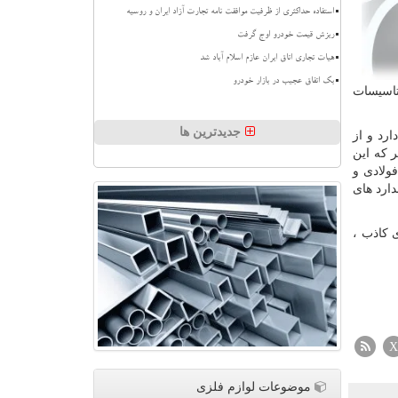
استفاده حداکثری از ظرفیت موافقت نامه تجارت آزاد ایران و روسیه
ریزش قیمت خودرو اوج گرفت
هیات تجاری اتاق ایران عازم اسلام آباد شد
بک اتفاق عجیب در بازار خودرو
تاسیسات
جدیدترین ها
رد و از
 که این
ولادی و
ارد های
ای کاذب ،
X
موضوعات لوازم فلزی