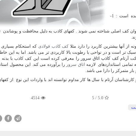
ده است :
1
-
عنوان کف اصلی شناخته نمی شوند . کفهای کاذب به دلیل محافظت و پوشاندن 
د.
از آنها بیشترین کاربرد را دارد مثلا
کف کاذب فولادی
که استحکام بسیاری دا
بک تر است و در نواحی با رطوبت بالا کاربردی تر می باشد. اما به این خاطر
کت آرتام
کف کاذب اتاق سرور
را معرفی کرده است این کف کاذب با بدنه ف
تمامی استانداردهای لازمه
اتاق سرور
را برآورده می کند. این محصول استاند
ار متمرکز را دارا می باشد.
یت کرده است و کارشناسان آرتام با سال ها کار مداوم توانسته اند با واردات این نوع از کفه
4514
/ 5
5.0
ت