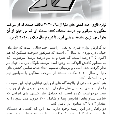
لوازم فلزی: همه كشتی های دنیا از سال ۲۰۲۰ مكلف هستند كه از سوخت
سنگین با سولفور نیم درصد استفاده كنند؛ مسئله ای كه می توان از آن
بعنوان مهم ترین دغدغه دریایی ایران تا شروع سال میلادی ۲۰۲۰ نام برد.
به گزارش
لوازم
فلزی به نقل از ایسنا، چند سالی است كه سازمان
جهانی دریانوردی به دنبال آن است كه سولفور سوخت سنگین كه هم
اكنون ۳.۵ درصد است، كم شود و به نیم درصد برسد؛ موضوعی كه
به منظور كاهش آلودگی به وجود آمده توسط ناوگان دریایی جهان در
نظر گرفته شده است و برمبنای تصمیم اتخاذ شده تمامی كشتی های
دنیا از سال ۲۰۲۰ مكلف هستند از سوخت سنگین با سولفور نیم
درصد استفاده كنند.
هم اكنون قسمتی از پالایشگاه های اروپایی توانایی تولید این سوخت
را دارند و طی دو سال قبل سازمان بنادر و دریانوردی باز از وزارت
نفت
درخواست كرده است كه حداقل نیاز كشتی های ایرانی كه
شامل شناورهای اقیانوس پیما و شامل ۲۰۰ فروند می شود را به
مقدار ۱.۳ تا ۱.۴ میلیون تن تأمین كند.
دو راهكار در این زمینه وجود دارد. ابتدا این كه كشتی ها
دستگاه
هایی به نام اسكرابر نصب كنند كه می تواند سوخت ها را به سوخت