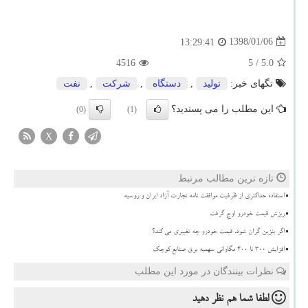
1398/01/06
13:29:41
4516
/ 5
5.0
تگهای خبر:
تولید
,
دستگاه
,
شركت
,
نفت
این مطلب را می پسندید؟
(0)
(1)
X
تازه ترین مطالب مرتبط
استفاده حداکثری از ظرفیت موافقت نامه تجارت آزاد ایران و روسیه
ریزش قیمت خودرو اوج گرفت
اگر بنزین گران شود، قیمت خودرو چه تغییری می کند؟
افزایش 300 تا 400 مگاواتی سهمیه برق صنایع کوچک
نظرات بینندگان در مورد این مطلب
لطفا شما هم
نظر دهید