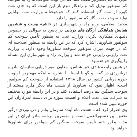
كم سولفور تبدیل كند و راهكار دوم باز این است كه به جای
نفت
كوره از
نفت
گاز استفاده كنند كه خوشبختانه وزارت
نفت
توانایی
تولید سوخت
نفت
گاز كم سولفور را دارد.
محمد اسلامی، وزیر راه و شهرسازی
در حاشیه بیست و ششمین
همایش هماهنگی ارگان های دریایی
در پاسخ به سوالی در خصوص
دلیلهای همكاری نكردن وزارت
نفت
به منظور تأمین سوخت كم
سولفور شناورها، اشاره كرد كه در این رابطه به منظور اصلاحیه ای
كه در جهت میزان سولفور سوخت شناورها وجود دارد، با وزارت
نفت
رایزنی رایزنی خواهد شد و وزارت راه و شهرسازی این مساله
را پیگیری خواهدنمود.
در همین رابطه هادی حق شناس، معاون امور دریایی سازمان بنادر و
دریانوردی در گفت و گو با ایسنا، با اشاره به اینكه مهمترین اولویت
حوزه دریایی كشور در سال ۱۳۹۸ استفاده از سوخت كم سولفور
است، اظهار نمود كه شناورها از هشت ماه دیگر ملزم هستند از
سوخت سنگین نیم درصد استفاده كنند و در این رابطه موارد مختلف
به
شركت
ملی
نفت
اعلام و اهمیت سوژه برای دست اندركاران این
حوزه تبیین شده است.
وی اصرار كرد كه تا هشت ماه آینده سازمان بنادر و دریانوردی درگیر
تحقق این دستورالعمل است و مهمترین برنامه بنادر ایران در این
مدت بطور حتم تأمین سوخت سنگین كم سولفور برای شناورها
خواهد بود.