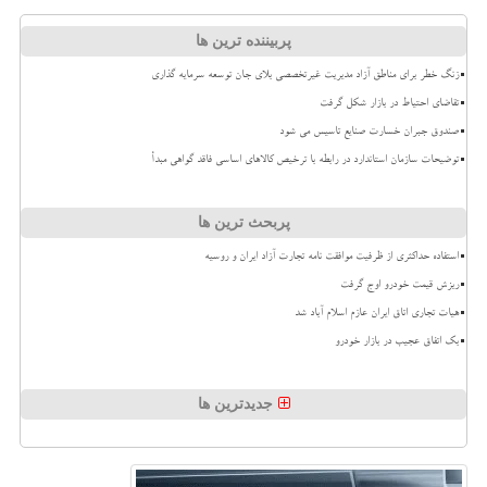
پربیننده ترین ها
زنگ خطر برای مناطق آزاد مدیریت غیرتخصصی بلای جان توسعه سرمایه گذاری
تقاضای احتیاط در بازار شکل گرفت
صندوق جبران خسارت صنایع تاسیس می شود
توضیحات سازمان استاندارد در رابطه با ترخیص کالاهای اساسی فاقد گواهی مبدأ
پربحث ترین ها
استفاده حداکثری از ظرفیت موافقت نامه تجارت آزاد ایران و روسیه
ریزش قیمت خودرو اوج گرفت
هیات تجاری اتاق ایران عازم اسلام آباد شد
بک اتفاق عجیب در بازار خودرو
جدیدترین ها