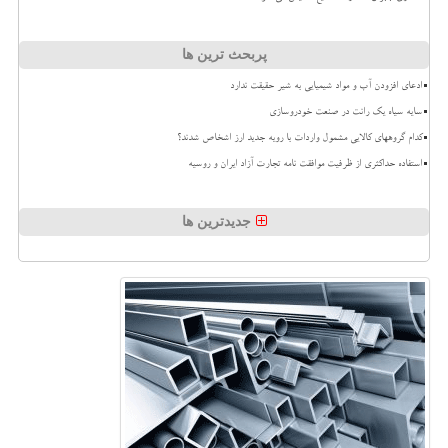
پربحث ترین ها
ادعای افزودن آب و مواد شیمیایی به شیر حقیقت ندارد
سایه سیاه یک رانت در صنعت خودروسازی
کدام گروههای کالایی مشمول واردات با رویه جدید ارز اشخاص شدند؟
استفاده حداکثری از ظرفیت موافقت نامه تجارت آزاد ایران و روسیه
جدیدترین ها