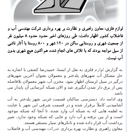
لوازم فلزی: معاون راهبری و نظارت بر بهره برداری شركت مهندسی آب و
فاضلاب كشور اظهار داشت: طی روزهای اخیر حدود حدود ۸ میلیون نفر
از جمعیت شهری و روستایی ساكن در ۱۲۰ شهر و ۸۰۰ روستا با آثار ناشی
از سیل مواجه بودند كه با تلاش های انجام شده، هم اكنون هیچ شهری بدون
آب نیست.
به گزارش
لوازم
فلزی به نقل از ایسنا، حمیدرضا كشفی با اشاره به
حل مشكل آب شهرهای پلدختر و معمولان بعنوان آخرین شهرهای
درگیر در سیل لرستان اظهار نمود: مخزن آب شهر معمولان بلافاصله
پس از برق دار شدن آبگیری شد و الان شبكه آبرسانی آن پایدار می
باشد.
وی ادامه داد: دسترسی ساكنان قسمت غربی شهر پلدختر به آب
آشامیدنی كاملاً برقرار شده و در قسمت شرقی این شهر با عنایت
به لطمه هایی كه به شبكه آب وارد شده، تا آنجا كه شبكه موجود
است و از بین نرفته و آب دارد و جایی كه شبكه وجود ندارد، شیر
برداشت آب قرار داده شده و تانكرهای سیار مستقر هستند.
معاون راهبری و نظارت بهره برداری
شركت
مهندسی آب و فاضلاب