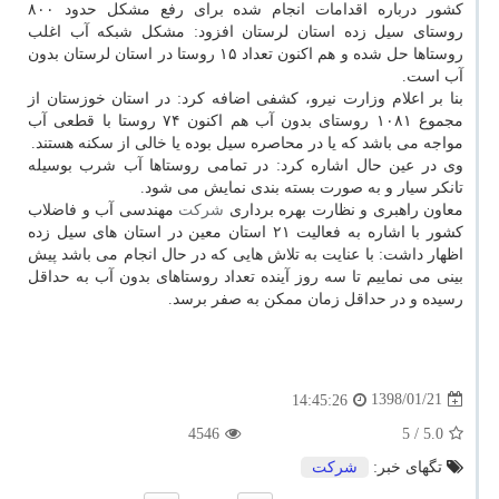
كشور درباره اقدامات انجام شده برای رفع مشكل حدود ۸۰۰
روستای سیل زده استان لرستان افزود: مشكل شبكه آب اغلب
روستاها حل شده و هم اكنون تعداد ۱۵ روستا در استان لرستان بدون
آب است.
بنا بر اعلام وزارت نیرو، كشفی اضافه كرد: در استان خوزستان از
مجموع ۱۰۸۱ روستای بدون آب هم اكنون ۷۴ روستا با قطعی آب
مواجه می باشد كه یا در محاصره سیل بوده یا خالی از سكنه هستند.
وی در عین حال اشاره كرد: در تمامی روستاها آب شرب بوسیله
تانكر سیار و به صورت بسته بندی نمایش می شود.
معاون راهبری و نظارت بهره برداری
شركت
مهندسی آب و فاضلاب
كشور با اشاره به فعالیت ۲۱ استان معین در استان های سیل زده
اظهار داشت: با عنایت به تلاش هایی كه در حال انجام می باشد پیش
بینی می نماییم تا سه روز آینده تعداد روستاهای بدون آب به حداقل
رسیده و در حداقل زمان ممكن به صفر برسد.
1398/01/21
14:45:26
4546
/ 5
5.0
تگهای خبر:
شركت