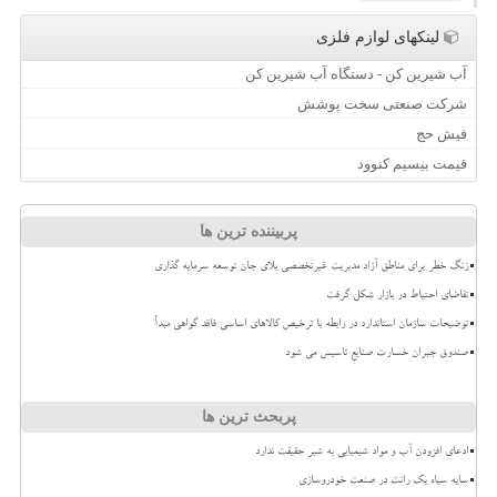
لینکهای لوازم فلزی
آب شیرین کن - دستگاه آب شیرین کن
شرکت صنعتی سخت پوشش
فیش حج
قیمت بیسیم کنوود
پربیننده ترین ها
زنگ خطر برای مناطق آزاد مدیریت غیرتخصصی بلای جان توسعه سرمایه گذاری
تقاضای احتیاط در بازار شکل گرفت
توضیحات سازمان استاندارد در رابطه با ترخیص کالاهای اساسی فاقد گواهی مبدأ
صندوق جبران خسارت صنایع تاسیس می شود
پربحث ترین ها
ادعای افزودن آب و مواد شیمیایی به شیر حقیقت ندارد
سایه سیاه یک رانت در صنعت خودروسازی