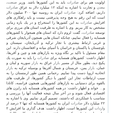
اولویت هم برای
صادرات
باید به این كشورها باشد. وزیر
صنعت
،
معدن
و تجارت با اشاره به اینكه ۱۲ میلیارد دلار به عراق
صادرات
داریم، اضافه كرد:
صادرات
ایران به روسیه تنها ۳۰۰ میلیون دلار
است كه این رقم به هیچ وجه پذیرفتنی نیست و باید راهكاری های
افزایش
صادرات
به این كشورها را استخراج و در یك بازه زمانی
مشخص به كار ببریم. وی با اشاره به ظرفیت استان های مرزی برای
توسعه
صادرات
، گفت: لزوم دارد كه استان های همجوار با كشورهای
همسایه را فعال نماییم، چنانكه استان هایی همچون آذربایجان شرقی
و غربی ارتباط بیشتری با تجار تركیه و آذربایجان، سیستان و
بلوچستان با پاكستان و خراسان با آسیای میانه و افغانستان دارند. این
مقام مسئول با تاكید بر نگاه ویژه به بازارهای هند و چین و آفریقا،
اظهار داشت: كشورهای همسایه برای
صادرات
را باید به صورت یك
پكیج دید، بطور مثال از مسیر
بازار
عراق به
بازار
سوریه و لبنان و
عمان،
بازار
یمن، عربستان و شمال آفریقا و بوسیله تركیه به
بازار
اتحادیه اروپا دست پیدا نماییم. رحمانی همین طور ارمنستان را به
سبب ارتباطات تجار این كشور با دیگر كشورها، از ظرفیت های
بالقوه برای دستیابی به بازارهای كشورهایی همچون فرانسه، كانادا
و… خواند و اظهار داشت: در همه كشورهای همسایه باید رایزن های
اقتصادی فعال شوند و در آخر سال نتیجه فعالیت آنها را بررسی و
متناسب با عملكردی كه داشتند، تصمیم گیری نماییم. وی با اشاره به
۲۲ میلیارد دلار
صادرات
ایران به كشورها همسایه كه تنها ۲ درصد از
واردات
این كشورها است، اظهار داشت: هدف گذاری ما افزایش ۲