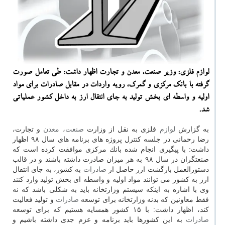
لوازم فلزی: وزیر صنعت، معدن و تجارت اظهار داشت: طی تعامل صورت
گرفته با بانك مركزی و گمرك، رویه واردات در مقابل صادرات برای مواد
اولیه و واسطه ای بخش تولید به جای انتقال ارز به داخل كشور عملیاتی
شد.
به گزارش
لوازم
فلزی به نقل از وزارت
صنعت
،
معدن
و تجارت،
رضا رحمانی در جلسه كنترل پروژه های برنامه های سال ۹۸ اظهار
داشت: با پیگیری انجام شده بانك مركزی موافقت كرده است كه
صنعتگران در سال ۹۸ به هر میزان صادرت داشته باشند و در قالب
دستورالعمل بازگشت ارز حاصل از
صادرات
به كشور، به جای انتقال
ارز به كشور می توانند مواد اولیه و واسطه ای بخش تولید وارد كنند
وی با اشاره به اینكه سیستم وزارتخانه باید به شكلی باشد كه نه
فقط معاونین كه بدنه وزارتخانه برای توسعه
صادرات
و تولید فعالیت
كند، اظهار داشت: با ۱۵ كشور همسایه هستیم كه برای توسعه
صادرات
به این كشورها باید برنامه و عزم جدی داشته باشیم و