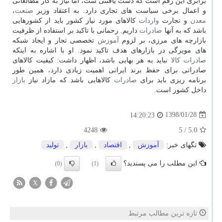
برابری این رقم است كه دست یافتنی ست، اما نیاز به كار مطالعاتی
و اعمال برخی سیاست های تجاری دارد. به اعتقاد وزیر
صنعت
،
معدن
و تجارت
واردات
كالاهای مورد نیاز كشور باید از كشورهایی
باشد كه به آنها
صادرات
داریم. رحمانی با تاكید بر استفاده از ظرفیت
بازارچه های مرزی، بر لزوم
آموزش
تخصصی تجار و ایجاد شبكه
های مویرگی در بازارهای هدف تاكید نمود. او با اشاره به اینكه
صادرات
كالا
نباید به هر بهایی باشد، اظهار داشت: كیفیت كالاهای
صادراتی برای حفظ برند ایرانی اهمیت زیادی دارد، همین طور
برنامه ریزی باید برای
صادرات
كالاهایی باشد كه مازاد نیاز
بازار
داخل كشور است.
1398/01/28
14:20:23
4248
/ 5
5.0
تگهای خبر:
آموزش
,
اقتصاد
,
بازار
,
تولید
این مطلب را می پسندید؟
(0)
(1)
X
تازه ترین مطالب مرتبط