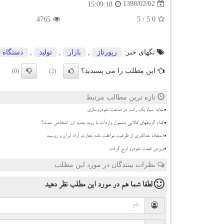
1398/02/02
15:09:18
4765
/ 5
5.0
تگهای خبر:
رپورتاژ
,
بازار
,
تولید
,
دستگاه
این مطلب را می پسندید؟
(0)
(2)
تازه ترین مطالب مرتبط
سایه سیاه یک رانت در صنعت خودروسازی
کدام گروههای کالایی مشمول واردات با رویه جدید ارز اشخاص شدند؟
استفاده حداکثری از ظرفیت موافقت نامه تجارت آزاد ایران و روسیه
ریزش قیمت خودرو اوج گرفت
نظرات بینندگان در مورد این مطلب
لطفا شما هم
در مورد این مطلب
نظر دهید