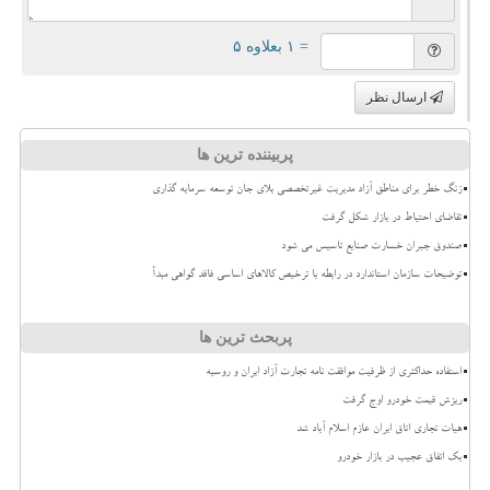
= ۱ بعلاوه ۵
ارسال نظر
پربیننده ترین ها
زنگ خطر برای مناطق آزاد مدیریت غیرتخصصی بلای جان توسعه سرمایه گذاری
تقاضای احتیاط در بازار شکل گرفت
صندوق جبران خسارت صنایع تاسیس می شود
توضیحات سازمان استاندارد در رابطه با ترخیص کالاهای اساسی فاقد گواهی مبدأ
پربحث ترین ها
استفاده حداکثری از ظرفیت موافقت نامه تجارت آزاد ایران و روسیه
ریزش قیمت خودرو اوج گرفت
هیات تجاری اتاق ایران عازم اسلام آباد شد
بک اتفاق عجیب در بازار خودرو