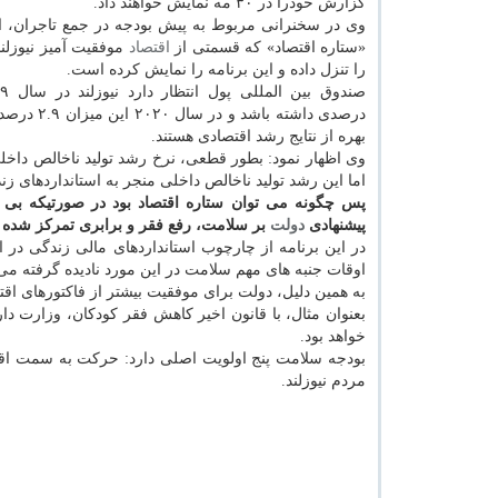
گزارش خودرا در ۳۰ مه نمایش خواهند داد.
وی در سخنرانی مربوط به پیش بودجه در جمع تاجران،
«ستاره اقتصاد» كه قسمتی از
اقتصاد
موفقیت آمیز نیوزلند
را تنزل داده و این برنامه را نمایش كرده است.
درصدی داش
بهره از نتایج رشد اقتصادی هستند.
وی اظهار نمود: بطور قطعی، نرخ رشد تولید ناخالص داخل
اما این رشد تولید ناخالص داخلی منجر به استانداردهای ز
پس چگونه می توان ستاره اقتصاد بود در صورتیكه بی خ
پیشنهادی
دولت
بر سلامت، رفع فقر و برابری تمركز شده
در این برنامه از چارچوب استانداردهای مالی زندگی در
اوقات جنبه های مهم سلامت در این مورد نادیده گرفته می
به همین دلیل، دولت برای موفقیت بیشتر از فاكتورهای ا
بعنوان مثال، با قانون اخیر كاهش فقر كودكان، وزارت د
خواهد بود.
بودجه سلامت پنج اولویت اصلی دارد: حركت به سمت اقت
مردم نیوزلند.