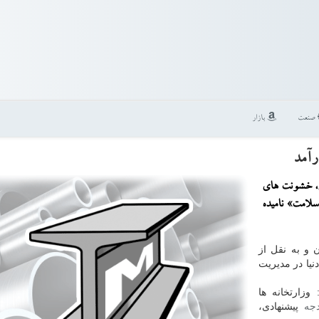
صنعت
بازار
رآمد
ان، خشونت های
لامت» نامیده
 و به نقل از
نیا در مدیریت
وزارتخانه ها
دجه
پیشنهادی،