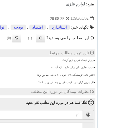
منبع:
لوازم فلزی
1398/03/02
20:08:35
تگهای خبر:
استاندارد
,
اقتصاد
,
بودجه
,
تول
این مطلب را می پسندید؟
(0)
(1)
تازه ترین مطالب مرتبط
ریزش قیمت خودرو اوج گرفت
هیات تجاری اتاق ایران عازم اسلام آباد شد
تنش های ژئوپلیتیک، بازار خودرو را به کدام سو می برد؟
اگر بنزین گران شود، قیمت خودرو چه تغییری می کند؟
نظرات بینندگان در مورد این مطلب
لطفا شما هم
در مورد این مطلب
نظر دهید