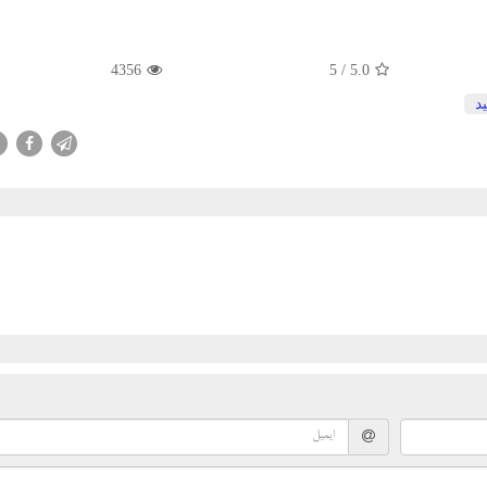
4356
/ 5
5.0
ید