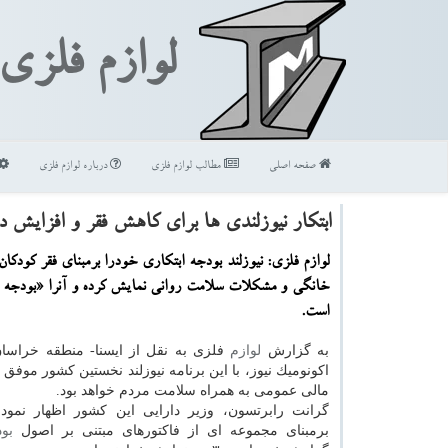
لوازم فلزی
صفحه اصلی
مطالب لوازم فلزی
درباره لوازم فلزی
ابتكار نیوزلندی ها برای كاهش فقر و افزایش د
لوازم فلزی: نیوزلند بودجه ابتكاری خودرا برمبنای فقر كودك
خانگی و مشكلات سلامت روانی نمایش كرده و آنرا «بودجه س
است.
به گزارش
لوازم
فلزی به نقل از ایسنا- منطقه خراسان
اكونومیك نیوز، با این برنامه نیوزلند نخستین كشور موفق د
مالی عمومی به همراه سلامت مردم خواهد بود.
گرانت رابرتسون، وزیر دارایی این كشور اظهار نمود: 
برمبنای مجموعه ای از فاكتورهای مبتنی بر اصول
بو