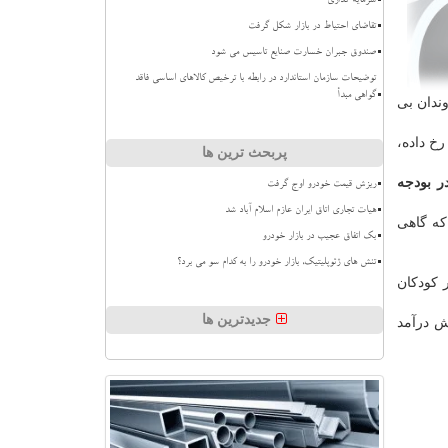
سرمایه گذاری
تقاضای احتیاط در بازار شکل گرفت
صندوق جبران خسارت صنایع تاسیس می شود
توضیحات سازمان استاندارد در رابطه با ترخیص کالاهای اساسی فاقد
گواهی مبدأ
شهروندان بی
خ داده،
پربحث ترین ها
ر بودجه
ریزش قیمت خودرو اوج گرفت
هیات تجاری اتاق ایران عازم اسلام آباد شد
كه گاهی
بک اتفاق عجیب در بازار خودرو
تنش های ژئوپلیتیک، بازار خودرو را به کدام سو می برد؟
 كودكان
جدیدترین ها
ش درآمد