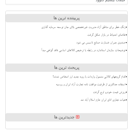
پربیننده ترین ها
زنگ خطر برای مناطق آزاد مدیریت غیرتخصصی بلای جان توسعه سرمایه گذاری
تقاضای احتیاط در بازار شکل گرفت
صندوق جبران خسارت صنایع تاسیس می شود
توضیحات سازمان استاندارد در رابطه با ترخیص کالاهای اساسی فاقد گواهی مبدأ
پربحث ترین ها
کدام گروههای کالایی مشمول واردات با رویه جدید ارز اشخاص شدند؟
استفاده حداکثری از ظرفیت موافقت نامه تجارت آزاد ایران و روسیه
ریزش قیمت خودرو اوج گرفت
هیات تجاری اتاق ایران عازم اسلام آباد شد
جدیدترین ها