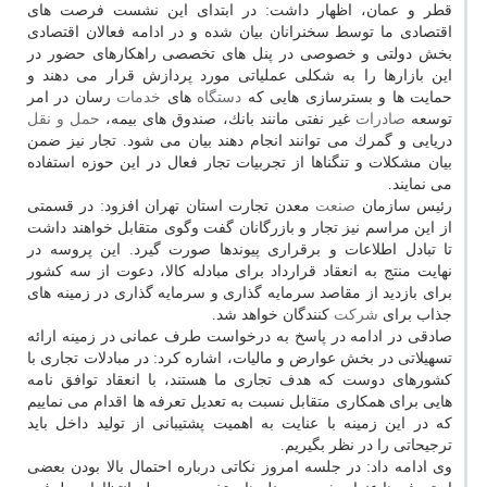
قطر و عمان، اظهار داشت: در ابتدای این نشست فرصت های
اقتصادی ما توسط سخنرانان بیان شده و در ادامه فعالان اقتصادی
بخش دولتی و خصوصی در پنل های تخصصی راهكارهای حضور در
این بازارها را به شكلی عملیاتی مورد پردازش قرار می دهند و
حمایت ها و بسترسازی هایی كه
دستگاه
های
خدمات
رسان در امر
توسعه
صادرات
غیر نفتی مانند بانك، صندوق های بیمه،
حمل و نقل
دریایی و گمرك می توانند انجام دهند بیان می شود. تجار نیز ضمن
بیان مشكلات و تنگناها از تجربیات تجار فعال در این حوزه استفاده
می نمایند.
رئیس سازمان
صنعت
معدن تجارت استان تهران افزود: در قسمتی
از این مراسم نیز تجار و بازرگانان گفت وگوی متقابل خواهند داشت
تا تبادل اطلاعات و برقراری پیوندها صورت گیرد. این پروسه در
نهایت منتج به انعقاد قرارداد برای مبادله كالا، دعوت از سه كشور
برای بازدید از مقاصد سرمایه گذاری و سرمایه گذاری در زمینه های
جذاب برای
شركت
كنندگان خواهد شد.
صادقی در ادامه در پاسخ به درخواست طرف عمانی در زمینه ارائه
تسهیلاتی در بخش عوارض و مالیات، اشاره كرد: در مبادلات تجاری با
كشورهای دوست كه هدف تجاری ما هستند، با انعقاد توافق نامه
هایی برای همكاری متقابل نسبت به تعدیل تعرفه ها اقدام می نماییم
كه در این زمینه با عنایت به اهمیت پشتیبانی از تولید داخل باید
ترجیحاتی را در نظر بگیریم.
وی ادامه داد: در جلسه امروز نكاتی درباره احتمال بالا بودن بعضی