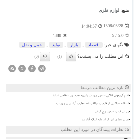
منبع:
لوازم فلزی
1398/03/28
14:04:37
4380
/ 5
5.0
تگهای خبر:
اقتصاد
,
بازار
,
تولید
,
حمل و نقل
این مطلب را می پسندید؟
(0)
(1)
X
تازه ترین مطالب مرتبط
کدام گروههای کالایی مشمول واردات با رویه جدید ارز اشخاص شدند؟
استفاده حداکثری از ظرفیت موافقت نامه تجارت آزاد ایران و روسیه
ریزش قیمت خودرو اوج گرفت
هیات تجاری اتاق ایران عازم اسلام آباد شد
نظرات بینندگان در مورد این مطلب