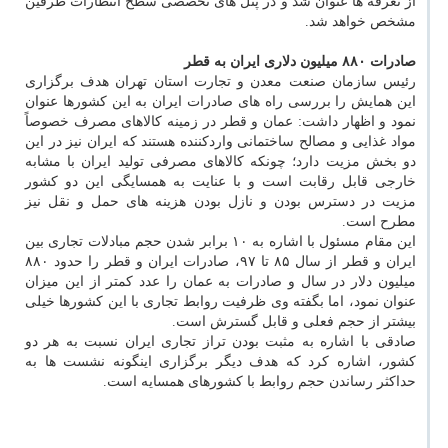
از تعرفه ها عنوان شد و در پنل های تخصصی سطح انتظارات طرفین
مشخص خواهد شد.
صادرات ۸۸۰ میلیون دلاری ایران به قطر
رئیس سازمان صنعت معدن و تجارت استان تهران هدف برگزاری
این همایش را بررسی راه های صادرات ایران به این كشورها عنوان
نمود و اظهار داشت: عمان و قطر در زمینه كالاهای مصرف خصوصاً
مواد غذایی و مصالح ساختمانی واردكننده هستند كه ایران نیز در این
دو بخش مزیت دارد؛ چونكه كالاهای مصرفی تولید ایران با مشابه
خارجی قابل رقابت است و با عنایت به همسایگی این دو كشور
مزیت در دسترس بودن و نازل بودن هزینه های حمل و نقل نیز
مطرح است.
این مقام مسئول با اشاره به ۱۰ برابر شدن حجم مبادلات تجاری بین
ایران و قطر از سال ۸۵ تا ۹۷، صادرات ایران و قطر را حدود ۸۸۰
میلیون دلار در سال و صادرات به عمان را عدد كمتر از این میزان
عنوان نمود، اما بگفته وی ظرفیت روابط تجاری با این كشورها خیلی
بیشتر از حجم فعلی و قابل گسترش است.
صادقی با اشاره به مثبت بودن تراز تجاری ایران نسبت به هر دو
كشور، اشاره كرد كه هدف دیگر برگزاری اینگونه نشست ها به
حداكثر رساندن حجم روابط با كشورهای همسایه است.