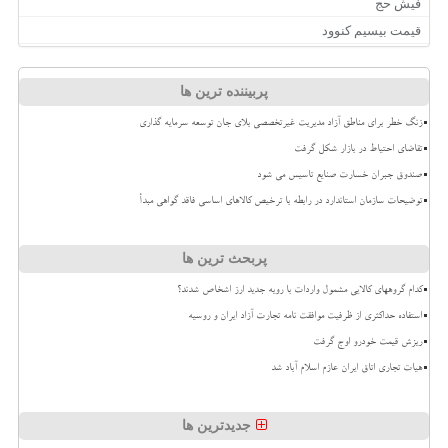
فیش حج
قیمت بیسیم کنوود
پربیننده ترین ها
زنگ خطر برای مناطق آزاد مدیریت غیرتخصصی بلای جان توسعه سرمایه گذاری
تقاضای احتیاط در بازار شکل گرفت
صندوق جبران خسارت صنایع تاسیس می شود
توضیحات سازمان استاندارد در رابطه با ترخیص کالاهای اساسی فاقد گواهی مبدأ
پربحث ترین ها
کدام گروههای کالایی مشمول واردات با رویه جدید ارز اشخاص شدند؟
استفاده حداکثری از ظرفیت موافقت نامه تجارت آزاد ایران و روسیه
ریزش قیمت خودرو اوج گرفت
هیات تجاری اتاق ایران عازم اسلام آباد شد
جدیدترین ها