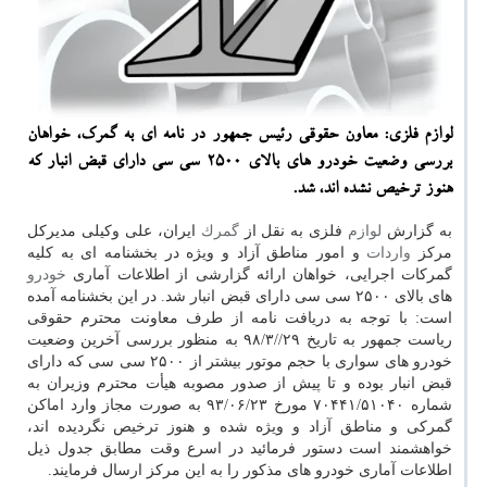
لوازم فلزی: معاون حقوقی رئیس جمهور در نامه ای به گمرك، خواهان
بررسی وضعیت خودرو های بالای 2500 سی سی دارای قبض انبار كه
هنوز ترخیص نشده اند، شد.
به گزارش
لوازم
فلزی به نقل از
گمرك
ایران، علی وكیلی مدیركل
مركز
واردات
و امور مناطق آزاد و ویژه در بخشنامه ای به كلیه
گمركات اجرایی، خواهان ارائه گزارشی از اطلاعات آماری
خودرو
های بالای ۲۵۰۰ سی سی دارای قبض انبار شد. در این بخشنامه آمده
است: با توجه به دریافت نامه از طرف معاونت محترم حقوقی
ریاست جمهور به تاریخ ۲۹/‏/۳/‏۹۸‬ به منظور بررسی آخرین وضعیت
خودرو های سواری با حجم موتور بیشتر از ۲۵۰۰ سی سی كه دارای
قبض انبار بوده و تا پیش از صدور مصوبه هیأت محترم وزیران به
شماره ۵۱۰۴۰/‏۷۰۴۴۱‬ مورخ ۲۳/‏۰۶/‏۹۳‬ به صورت مجاز وارد اماكن
گمركی و مناطق آزاد و ویژه شده و هنوز ترخیص نگردیده اند،
خواهشمند است دستور فرمائید در اسرع وقت مطابق جدول ذیل
اطلاعات آماری خودرو های مذكور را به این مركز ارسال فرمایند.