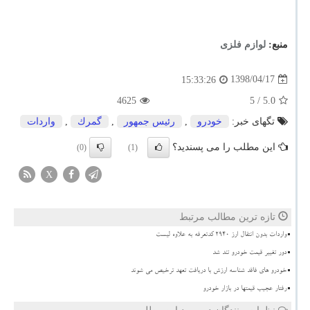
منبع:
لوازم فلزی
1398/04/17
15:33:26
4625
/ 5
5.0
تگهای خبر:
خودرو
,
رئیس جمهور
,
گمرك
,
واردات
این مطلب را می پسندید؟
(0)
(1)
X
تازه ترین مطالب مرتبط
واردات بدون انتقال ارز ۲۹۴۰ کدتعرفه به علاوه لیست
دور تغییر قیمت خودرو تند شد
خودرو های فاقد شناسه ارزش با دریافت تعهد ترخیص می شوند
رفتار عجیب قیمتها در بازار خودرو