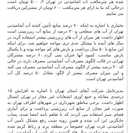
شده هر مترمكعب آب آشامیدنی در تهران ۲، ۵۰۰ تومان است
درحالی كه ما به ازای هر مترمكعب ۶۰۰ تومان از مشتركین دریافت
می نماییم.
بختیاری با اشاره به اینكه ۷۰ درصد منابع تأمین كننده آب آشامیدنی
تهران از آب های سطحی و ۳۰ درصد از منابع آب زیرزمینی است
اظهار داشت: هر میزان از آب های زیرزمینی بیشتر استفاده گردد در
سال های آینده با مشكل جدی تری مواجه خواهیم شد، برای اینكه
این منابع با ۵۰ سال برداشت و بارش های كم مواجه بوده و با یكسال
بارش مناسب، كمبود آنها جبران نمی گردد.۶۰ درصد مشتركان
تهرانی در قالب الگوی مصرف آب آشامیدنی مصرف دارند در حالی
كه ۴۰ درصد بیشتر از الگوی مصرف آب آشامیدنی مصرف می كنند
و این میزان مصرف بیشتر از الگو، معادل ۵۰ درصد كل آب
آشامیدنی تهران است.
مدیرعامل شركت آبفای استان تهران با اشاره به افزایش ۱۵
درصدی مقابله و جمع آوری انشعابات غیر مجاز در تهران امسال
اظهار داشت: برخی مناطق شهرداری در شهرهای اطراف تهران به
صورت غیر مجاز، از منابع آب زیرزمینی برداشت و برای آبیاری
فضای سبز استفاده می كردند كه با تفاهم نامه امضا شده، پساب
جایگزین این آب شده و همین رویه سبب رفع مشكل تأمین آب
آشامیدنی غرب تهران خصوصاً در منطقه پرند و رباط كریم شده
است در صورتیكه در سال های گذشته برای تأمین آب آشامیدنی این