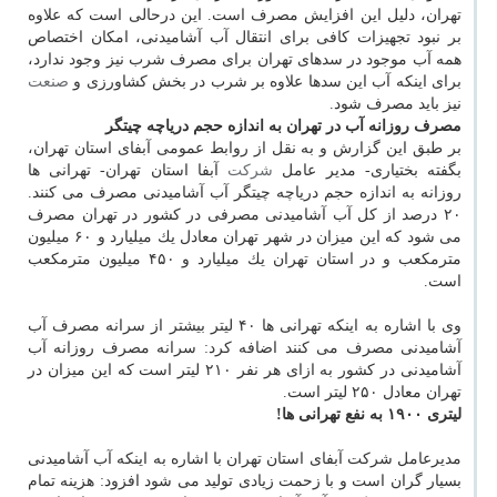
تهران، دلیل این افزایش مصرف است. این درحالی است كه علاوه
بر نبود تجهیزات كافی برای انتقال آب آشامیدنی، امكان اختصاص
همه آب موجود در سدهای تهران برای مصرف شرب نیز وجود ندارد،
برای اینكه آب این سدها علاوه بر شرب در بخش كشاورزی و
صنعت
نیز باید مصرف شود.
مصرف روزانه آب در تهران به اندازه حجم دریاچه چیتگر
بر طبق این گزارش و به نقل از روابط عمومی آبفای استان تهران،
بگفته بختیاری- مدیر عامل
شركت
آبفا استان تهران- تهرانی ها
روزانه به اندازه حجم دریاچه چیتگر آب آشامیدنی مصرف می كنند.
۲۰ درصد از كل آب آشامیدنی مصرفی در كشور در تهران مصرف
می شود كه این میزان در شهر تهران معادل یك میلیارد و ۶۰ میلیون
مترمكعب و در استان تهران یك میلیارد و ۴۵۰ میلیون مترمكعب
است.
وی با اشاره به اینكه تهرانی ها ۴۰ لیتر بیشتر از سرانه مصرف آب
آشامیدنی مصرف می كنند اضافه كرد: سرانه مصرف روزانه آب
آشامیدنی در كشور به ازای هر نفر ۲۱۰ لیتر است كه این میزان در
تهران معادل ۲۵۰ لیتر است.
لیتری ۱۹۰۰ به نفع تهرانی ها!
مدیرعامل شركت آبفای استان تهران با اشاره به اینكه آب آشامیدنی
بسیار گران است و با زحمت زیادی تولید می شود افزود: هزینه تمام