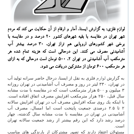
لوازم فلزی: به گزارش ایسنا، آمار و ارقام از آن حكایت می كند كه مردم
شهر تهران در مقایسه با بقیه شهرهای كشور 20 درصد و در مقایسه با
برخی شهر كشورهای اروپایی هم تراز تهران، 30 درصد بیشتر آب
آشامیدنی مصرف می كنند. این درحالی است كه هزینه تمام شده هر
مترمكعب آب آشامیدنی در تهران 2، 500 تومان است درحالی كه به ازای
هر مترمكعب 600 تومان از مشتركین دریافت می شود.
به گزارش
لوازم
فلزی به نقل از ایسنا، درحال حاضر سرانه تولید آب
در تهران، ۳۳۰ لیتر در روز و مصرف آب آشامیدنی در تهران روزانه
۳ میلیون و ۵۰۰ هزار مترمكعب است كه در مقایسه با مدت مشابه
سال قبل، ۲۵۰ هزار مترمكعب افزایش مصرف اتفاق افتاده است.
با اینكه یك روی سكه افزایش مصرف آب در تهران افزایش سالانه
۲ تا ۲.۵ درصدی جمعیت پایتخت است اما امسال، مصرف آب
آشامیدنی در تهران در مقایسه با مدت مشابه سال گذشته، چهار
درصد رشد دارد كه این رقم بیشتر از رشد جمعیت سالانه تهران
است.
مسئولان اعتقاد دارند كه تصور مشتركان از بارندگی های مناسب