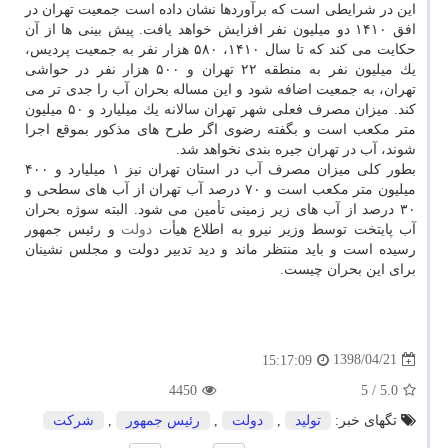
این در شرایطی است كه برآوردها نشان داده است جمعیت تهران در
افق ۱۴۱۰ دو میلیون نفر افزایش خواهد یافت. پیش بینی ها از آن
حكایت می كند كه تا سال ۱۴۱۰، ۵۸۰ هزار نفر به جمعیت پردیس،
یك میلیون نفر به منطقه ۲۲ تهران و ۵۰۰ هزار نفر در حواشی
تهران، به جمعیت اضافه شود و این مساله بحران آب را جدی تر می
كند. میزان مصرف فعلی شهر تهران سالانه یك میلیارد و ۵۰ میلیون
متر مكعب است و بگفته رضوی اگر طرح های مذكور بموقع اجرا
شوند، آب در تهران جیره بندی نخواهد شد.
بطور كلی میزان مصرف آب در استان تهران نیز ۱ میلیارد و ۴۰۰
میلیون متر مكعب است و ۷۰ درصد آب تهران از آب های سطحی و
۳۰ درصد از آب های زیر زمینی تأمین می شود. البته سوژه بحران
آب پایتخت توسط وزیر نیرو به اطلاع هیأت
دولت
و رئیس جمهور
رسیده است و باید منتظر ماند و دید تدبیر دولت و مجلس نشینان
برای این بحران چیست.
1398/04/21
15:17:09
4450
/ 5
5.0
تگهای خبر:
تولید
,
دولت
,
رئیس جمهور
,
شركت