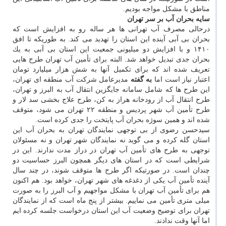
مناطق با مشكل مواجه بودیم.
سایه بحران آب بر سر تهران
درحالی مصرف آب تهرانی ها هر ساله رو به افزایش است كه
بحران بی آبی آینده این استان را تهدید می كند. به طوریكه تا افق
۱۴۱۰ و با افزایش دو میلیونی جمعیت این استان بی آبی به یك
بحران جدی تبدیل خواهد شد. البته برای تأمین آب تهران طرح هایی
تعریف شده اند كه برای تكمیل آنها به شش هزار میلیارد تومان
اعتبار نیاز است اما
به گفته
مدیرعامل شركت آب منطقه ای تهران،
این طرح ها كه شامل سامانه جایگزین انتقال آب به البرز و تهران،
طرح انتقال آب از رودخانه هراز به كن، طرح علاج بخشی سد لار و
طرح تأمین آب شهر پردیس و منطقه ۲۲ تهران می شود، متوقف
شده اند و همین سوژه بحران آب پایتخت را جدی كرده است.
سیدحسن رضوی از بی توجهی نمایندگان تهران به بحران آب این
استان گله كرده و می گوید نه نمایندگان شهر تهران و نه مسئولان
توجهی به طرح های تأمین آب تهران در دراز مدت ندارند. این در
شرایطی است كه در استان های دیگر همچون البرز حساسیت دو
چندان است. در صورتیكه اگر طرح ها متوقف شوند، در چند سال
آینده تأمین آب یكی از دغدغه های شهر تهران، خواهد بود. هم اكنون
هم برای تأمین آب تهران با مشكل مواجهیم و آب البرز را به صورت
میلی متری تأمین می نماییم. بیشتر از پنج ماه است كه از نمایندگان
تهران برای توضیح وضعیت آب این استان درخواست جلسه كرده ایم
اما آنها وقت ندادند.