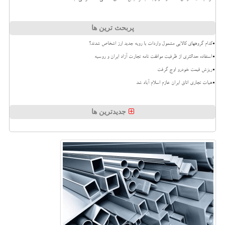
پربحث ترین ها
کدام گروههای کالایی مشمول واردات با رویه جدید ارز اشخاص شدند؟
استفاده حداکثری از ظرفیت موافقت نامه تجارت آزاد ایران و روسیه
ریزش قیمت خودرو اوج گرفت
هیات تجاری اتاق ایران عازم اسلام آباد شد
جدیدترین ها