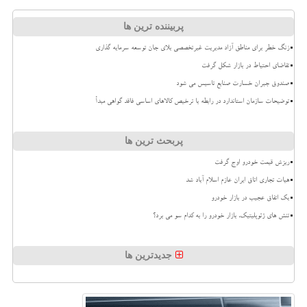
پربیننده ترین ها
زنگ خطر برای مناطق آزاد مدیریت غیرتخصصی بلای جان توسعه سرمایه گذاری
تقاضای احتیاط در بازار شکل گرفت
صندوق جبران خسارت صنایع تاسیس می شود
توضیحات سازمان استاندارد در رابطه با ترخیص کالاهای اساسی فاقد گواهی مبدأ
پربحث ترین ها
ریزش قیمت خودرو اوج گرفت
هیات تجاری اتاق ایران عازم اسلام آباد شد
بک اتفاق عجیب در بازار خودرو
تنش های ژئوپلیتیک، بازار خودرو را به کدام سو می برد؟
جدیدترین ها