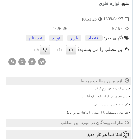
منبع:
لوازم فلزی
1398/04/27
10:51:26
4426
/ 5
5.0
تگهای خبر:
اقتصاد
,
بازار
,
تولید
,
ثبت نام
این مطلب را می پسندید؟
(0)
(1)
X
تازه ترین مطالب مرتبط
ریزش قیمت خودرو اوج گرفت
هیات تجاری اتاق ایران عازم اسلام آباد شد
بک اتفاق عجیب در بازار خودرو
تنش های ژئوپلیتیک، بازار خودرو را به کدام سو می برد؟
نظرات بینندگان در مورد این مطلب
لطفا شما هم
نظر دهید