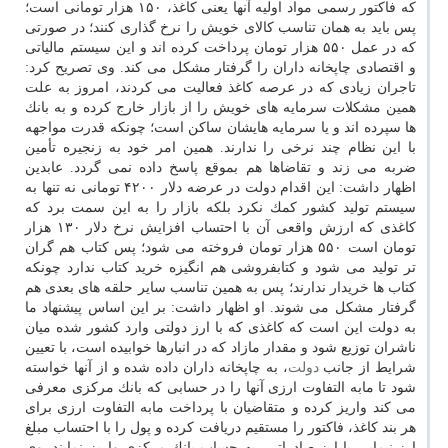
كه فاكتور رسمی مواد اولیه آنها یعنی كاغذ، ۱۵۰ هزار تومانی است؛
پس باید به همان تناسب كالای خویش را نرخ گذاری كنند؛ در صورتی
كه در عمل ۵۵۰ هزار تومان پرداخت كرده اند و این سیستم مالیاتی
و اقتصادی چاپخانه داران را گرفتار مشكل می كند. وی تصریح كرد:
تاجران زیادی كه در عرصه كاغذ فعالیت می كردند، امروز به علت
همین مشكلات سرمایه های خویش را از بازار خارج كرده و به بانك
ها سپرده اند و یا سرمایه هایشان ساكن است؛ چونكه قدرت مواجهه
با این نظام چند نرخی را ندارند. همین امر خود به زنجیره تأمین
ضربه می زند و تقاضاها هم بموقع پاسخ داده نمی گردد. عابدین
اظهار داشت: این اقدام دولت در عرضه دلار ۴۲۰۰ تومانی نه تنها به
سیستم تولید كشور كمك نكرد بلكه بازار را به این سمت برد كه
كاغذی كه ارزش واقعی آن با احتساب افزایش نرخ دلار ۱۳۰ هزار
تومان است ۵۵۰ هزار تومان فروخته می شود؛ پس كتاب هم گران
تر تولید می شود و كتابفروشی هم انگیزه خرید كتاب ندارد چونكه
كتاب ها خریدار ندارند؛ پس به همین تناسب سایر حلقه های بعدی هم
گرفتار مشكل می شوند. او اظهار داشت: بر این اساس پیشنهاد ما
به دولت این است كه كاغذی كه با ارز دولتی وارد كشور شده میان
ناشران توزیع شود و مقدار مازاد كه در انبارها خوابیده است، با تعیین
شرایط از جانب
دولت
، به چاپخانه داران داده شده و از آنها خواسته
شود تا مابه التفاوت ارزی آنها را در حسابی كه بانك مركزی معرفی
می كند واریز كرده و متقاضیان با پرداخت مابه التفاوت ارزی برای
هر بند كاغذ، فاكتور را مستقیم دریافت كرده و پول را با احتساب مبلغ
ارز نیمایی یا ارز صادراتی، به حساب بانك مركزی واریز نمایند. وی