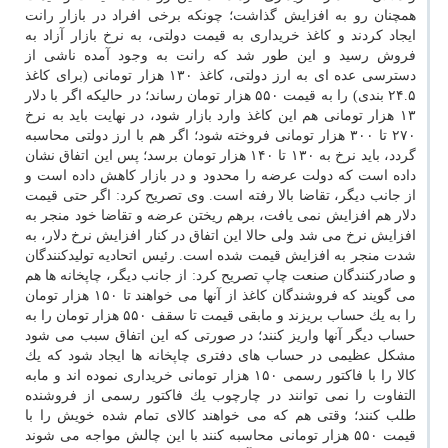
همچنان رو به افزایش گذاشت؛ چونكه برخی افراد در بازار رانت
ایجاد كردند و كاغذ خریداری به قیمت دولتی، به نرخ بازار آزاد به
فروش رسید و این طور شد كه رانت به وجود آمده ناشی از
دسترسی عده ای به ارز دولتی، كاغذ ۱۳۰ هزار تومانی (برای كاغذ
۲۴.۵ بندی) را به قیمت ۵۵۰ هزار تومان رساند؛ در حالیكه اگر با دلار
۱۳ هزار تومانی هم این كاغذ وارد بازار شود، در نهایت باید به نرخ
۲۷۰ تا ۳۰۰ هزار تومانی فروخته شود؛ اگر هم با ارز دولتی محاسبه
گردد، باید نرخ به ۱۳۰ تا ۱۴۰ هزار تومان برسد؛ پس این اتفاق نشان
داده است كه دولت عرضه را محدود و در بازار كاهش داده است و
از جانب دیگر، تقاضا بالا رفته است. وی تصریح كرد: اگر حتی قیمت
دلار هم افزایش نمی یافت، برهم ریختن عرضه و تقاضا خود منجر به
افزایش نرخ می شد ولی حالا این اتفاق در كنار افزایش نرخ دلار، به
شدت منجر به افزایش قیمت شده است. رئیس اتحادیه تولیدكنندگان
و صادركنندگان صنعت چاپ تصریح كرد: از جانب دیگر، چاپخانه ها هم
می گویند كه فروشندگان كاغذ از آنها می خواهند تا ۱۵۰ هزار تومان
را به یك حساب بریزند و مابقی قیمت تا سقف ۵۵۰ هزار تومان را به
حساب دیگر آنها واریز كنند؛ در صورتی كه این اتفاق سبب می شود
مشكل عظیمی در حساب های دفتری چاپخانه ها ایجاد شود كه یك
كالا را با فاكتور رسمی ۱۵۰ هزار تومانی خریداری نموده اند و مابه
التفاوت را نمی توانند در چارچوب یك فاكتور رسمی از فروشنده
طلب كنند؛ وقتی هم كه می خواهند كالای تمام شده خویش را با
قیمت ۵۵۰ هزار تومانی محاسبه كنند با این چالش مواجه می شوند