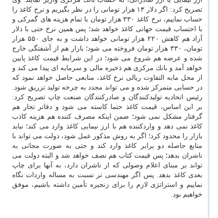
تصریح كرد: اگر دلار ۱۳ هزار تومانی را در نظر بگیریم و نرخ كاغذ را
حساب نماییم، نرخ كاغذ ۳۳۰ هزار تومان با تمام هزینه های گمركی و
با احتساب قیمت جهانی كاغذ خواهد شد؛ پس همین نرخ حتی با دلار
آزاد هم كاهش ۲۲۰ هزار تومانی خواهد داشت و به جای ۵۵۰ هزار
تومان، ۳۳۰ هزار تومان فروخته می شود؛ بازار هم از آشفتگی خارج
شده و عرضه هم شروع می شود؛ در این شرایط قیمت كاغذ پایین
خواهد آمد و بانك مركزی هم ذخیره مالی و سرمایه ای پیدا می كند و
از محل مابه التفاوت ریالی نرخ كاغذ، منابعی حاصل خواهد نمود كه
در حسابی متمركز شده و می تواند مجدد به چرخه تولید تزریق شود.
رئیس اتحادیه تولیدكنندگان و صادركنندگان صنعت چاپ تصریح كرد:
بر این اساس، قیمت كاغذ حتما كاسته می شود و دفاتر تجار هم
گرفتار مشكل نمی شود؛ ضمن اینكه مصرف كننده هم هزینه كاذب
كاغذ نمی دهد و واردكننده هم با ارز نیمایی كاغذ وارد می كند؛ نباید
بازار را محدود كرد؛ اگر به روش مذكور عمل شود، دولت می تواند با
منابع حاصله دو برابر كاغذ وارد كند و حتی به صورت مجانی به
ناشران بدهد؛ پس قیمت كتاب هم نصف خواهد شد و البته دولت می
تواند بر مبنای اعلام وصولی كه از ناشران دارد، به آنها برای چاپ
بعدی كاغذ بدهد. پس اگر مهندسی تر نسبت به مساله واردات نگاه
نماییم و استراتژی لازم را برای زنجیره تأمین داشته باشیم، موفق
خواهیم بود.