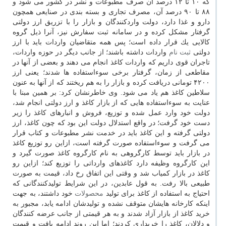
كه ۱۰ تا ۱۲ درصد آن صرف مطبوعات و نشر در كشور می شود و
۸۸ تا ۹۰ درصد آن، مصرف تجاری و بسته بندی در صنایعی همچون
دارو و غذا دارد، دولت واردكنندگان و بازار را با تزریق ارز دولتی
گرفتار مشكل كرده و در سامانه ثبت سفارش نیز، آنرا ذیل گروه
كالایی یك قرار داده است؛ پس همه متقاضیان واردات باید با ارز
دولتی
ثبت نام
واردات داشته باشند؛ از جانب دیگر در حوزه واردات،
تاجران قوی داریم كه واردات كاغذ انجام می دهند و بعضی از آنها در
مقاطعی از زمان، گرفتار برخی سوءاستفاده ها شدند؛ یعنی ارز
۴۲۰۰ تومانی دریافت كرده و بازار را به هم ریختند كه از آنها به عنون
سلاطین كاغذ هم یاد می شود. وی خاطرنشان كرد: بر همین مبنا با
عنایت به سوءاستفاده هایی كه از بازار كاغذ و ارز دولتی انجام شد،
دولت خود وارد عمل شده و توزیع، فروش و انبارهای كاغذ را زیر
دست خود گرفت؛ در واقع استدلال دولت این بود كه چون كاغذ، ارز
دولتی گرفته و این كاغذ باید در خدمت نشر مطبوعات و كتاب قرار
می گرفت و سوءاستفاده صورت گرفته است، ازاین رو توزیع كاغذ
در بازار باید توسط كارگروهی به نام كارگروه كاغذ صورت گیرد و
این كارگروه وظیفه دارد كاغذهای وارداتی را توزیع كند؛ ازاین رو
كاغذ در بازار كمیاب شد و وقتی این اتفاق رخ داد، قیمت به صورت
طبیعی بالا رفت. به قول عابدین، در این شرایط تولیدكنندگانی كه
احتیاج به استفاده از كاغذ برای تولید
محصولات
خود داشتند، به جهت
اینكه كارخانه هایشان متوقف نشده و تولیدشان ادامه یابد، مجبور به
خرید كاغذ از بازار آزاد شدند و به هر قیمتی از جانب عرضه كنندگان
و دلالان، كاغذ را خریداری كردند؛ اما این روند ادامه یافت و قیمت