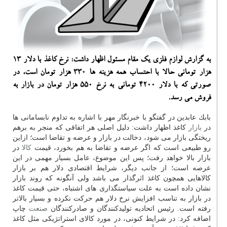
به گزارش لوازم فلزی یك مقام مسئول اظهار داشت: نرخ كاغذ با دلار ۱۳
هزار تومانی حالا با احتساب همه هزینه ها ۳۳۰ هزار تومان است، در
صورتی كه با دلار ۴۲۰۰ تومانی به نرخ ۵۵۰ هزار تومان در بازار به
فروش می رسد.
بابك عابدین در گفتگو با خبرنگار مهر با اشاره به تداوم نابسامانی ها
در
بازار
كاغذ اظهار داشت: دلیل اصلی هر اتفاقی كه منجر به برهم
ریختگی بازار می شود، دخالت در بازار و عرضه و تقاضا است؛ ازاین
رو طبیعی است كه اگر عرضه و تقاضا به هم بخورد، قیمت
كالا
در
بازار بالا خواهد رفت؛ پس این موضوع، عامل بسیار مهمی در این
عرصه است؛ از جانب دیگر، شرایط اقتصادی دلار هم بر بازار
كالاهایی همچون كاغذ اثرگذار می باشد ولی آنگونه كه روند بازار
نشان داده است به علت سیاستگذاری های اشتباه، حتی قیمت كاغذ
در بازار به تناسب افزایش نرخ دلار هم حركت نكرده و بسیار بالاتر
رفته است. رئیس اتحادیه تولیدكنندگان و صادركنندگان
صنعت
چاپ
اضافه كرد: در شرایط كنونی، در مورد كالای استراتژیكی مثل كاغذ