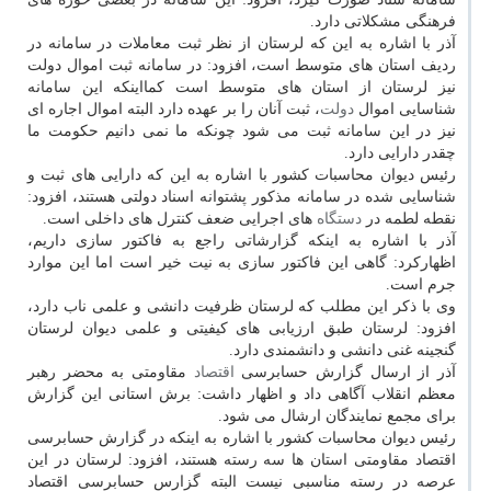
فرهنگی مشكلاتی دارد.
آذر با اشاره به این كه لرستان از نظر ثبت معاملات در سامانه در
ردیف استان های متوسط است، افزود: در سامانه ثبت اموال دولت
نیز لرستان از استان های متوسط است كمااینكه این سامانه
شناسایی اموال
دولت
، ثبت آنان را بر عهده دارد البته اموال اجاره ای
نیز در این سامانه ثبت می شود چونكه ما نمی دانیم حكومت ما
چقدر دارایی دارد.
رئیس دیوان محاسبات كشور با اشاره به این كه دارایی های ثبت و
شناسایی شده در سامانه مذكور پشتوانه اسناد دولتی هستند، افزود:
نقطه لطمه در
دستگاه
های اجرایی ضعف كنترل های داخلی است.
آذر با اشاره به اینكه گزارشاتی راجع به فاكتور سازی داریم،
اظهاركرد: گاهی این فاكتور سازی به نیت خیر است اما این موارد
جرم است.
وی با ذكر این مطلب كه لرستان ظرفیت دانشی و علمی ناب دارد،
افزود: لرستان طبق ارزیابی های كیفیتی و علمی دیوان لرستان
گنجینه غنی دانشی و دانشمندی دارد.
آذر از ارسال گزارش حسابرسی
اقتصاد
مقاومتی به محضر رهبر
معظم انقلاب آگاهی داد و اظهار داشت: برش استانی این گزارش
برای مجمع نمایندگان ارشال می شود.
رئیس دیوان محاسبات كشور با اشاره به اینكه در گزارش حسابرسی
اقتصاد مقاومتی استان ها سه رسته هستند، افزود: لرستان در این
عرصه در رسته مناسبی نیست البته گزارس حسابرسی اقتصاد