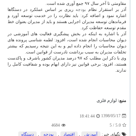
مقاومتی تا آخر سال ۹۷ جمع آوری شده است.
آذر بر استقرار نظام
بودجه
ریزی بر اساس عملكرد در دستگاها
اشاره نمود و اضافه كرد: باید نظارت را در خدمت توسعه آورد و
فرماندهان توسعه مدیران اجرایی هستند و باید از مدیران بعنوان خط
مقدم توسعه حفاظت كرد.
آذر با اشاره به اینكه در بخش پیشگیری فعالیت های آموزشی در
دیوان محاسبات انجام شده است، افزود: لطمه شناسی پرونده های
دیوان محاسبات را انجام داده ایم و به این نتیجه رسیدیم كه بیشتر
تخلفات مدیران به سبب برداشت نادرست از قوانین است.
وی با ذكر این مطلب كه ۹۷ درصد مدیران كشور باشرف و پاكدست
هستند، افزود: برخی قوانین نیز دارای ابهام بوده و شفافیت كامل را
ندارند.
منبع:
لوازم فلزی
1398/05/17
18:41:44
4684
/ 5
5.0
تگهای خبر:
آموزش
,
اقتصاد
,
بودجه
,
دستگاه