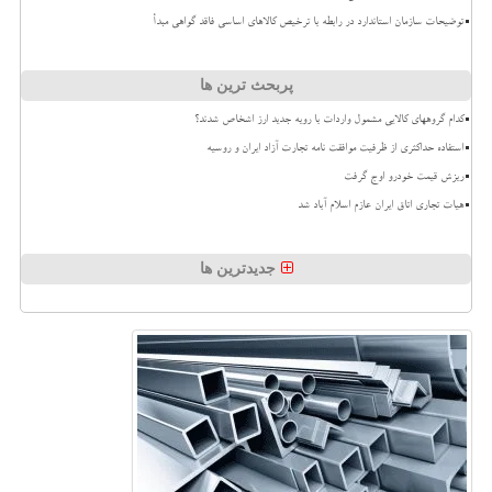
توضیحات سازمان استاندارد در رابطه با ترخیص کالاهای اساسی فاقد گواهی مبدأ
پربحث ترین ها
کدام گروههای کالایی مشمول واردات با رویه جدید ارز اشخاص شدند؟
استفاده حداکثری از ظرفیت موافقت نامه تجارت آزاد ایران و روسیه
ریزش قیمت خودرو اوج گرفت
هیات تجاری اتاق ایران عازم اسلام آباد شد
جدیدترین ها