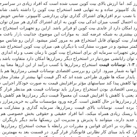
ارز كند. اما ارزش بالای بیت كوین سبب شده است كه افراد زیادی در سراسرجه
ك كامپیوتر ساده و به تنهایی قصد استخراج بیت كوین را داشته باشد، شان
 با نصب نرم افزارهای اشتراك گذاری توان پردازشی كامپیوتر، شانس خویش 
احتمال كسب میزان اندكی بیت كوین به ازای اشتراك گذاری هر میزان توان 
امكان دارد از عایدی بیت كوین او فراتر باشد. ازاین رو تجهیزات استخراج ب
 بیشتری به شبكه عرضه كنند. به موازات این موضوع، جذابیت
بازار
باعث می
مقدار بیت كوینهای قابل استخراج هم به مرور كمتر میشود. ازاین رو شانس مو
 كمتر میشود و در صورت مشاركت با دیگران هم، میزان بیت كوین استخراج شده
ارش تجهیزات سرمایه ای برای استخراج بیت كوین تا زمان نصب و راه اندازی آ
توان رایانشی موردنیاز در استخراج دیگر رمزارزها امكان دارد متفاوت باشد و
.
۳-۱. نوسانات قیمت
استخراج رمزارزها با كسب درآمد از این ارزها معنا پیدا
نها به شمار میرود. ازاین رو بررسی اقتصادی نوسانات قیمتی رمزارزها هم با
 پایدار سكه ها طوری طراحی شده اند كه اگر قیمت آنها بیشتر از مقدار مجاز
آنها كاهش پیدا كند سیاستهای مؤثر برافزایش قیمت به صورت خودكار اجرایی ش
بررسی اقتصادی بودن استخراج رمزارز باید نوسانات قیمت هم مدنظر قرار گیرد
د یعنی با كاهش یا افزایش قیمت آن معمولاً قیمت دیگر رمزارزها هم كاهش یا
ازار رمزارزها در حال كاهش است. گرچه ورود مؤسسات مالی به خریدرمزارز ب
 برده است. نوسانات بالای قیمت رمزارزها، سرمایه گذاری و مشاركت مس
را با ریسك زیادی همراه میكند، اما افراد حقیقی و حقوقی بخش خصوصی هم 
د دارند، میتوانند با پذیرش و مدیریت این ریسكها مانند دیگر بازیگران ج
، نظارت بر اجرای قوانین و مقررات در رابطه با مبحث استخراج رمزارزها
ه باید مبنای كار نظارتی قانونگذار قرار گیرد. در قسمت بعد به مهمترین 