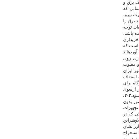
ف برق و
كسانی كه
رت نیرو،
 برق را
ید توجه
ه باشد،
خریداری
ه است كه
وردهاند
گذاری روی
ده ۱ قانون تأسیس وزارت نیرو مصوب
ور ایران
 استفاده
گاه برای
ر ازسوی
ود.
۳-۲.
ور بدون
ق تجهیزات
ی كه در
اوهبراین
 دستگاه استخراج رمزارز نشان
اه استخراج
ز هم به