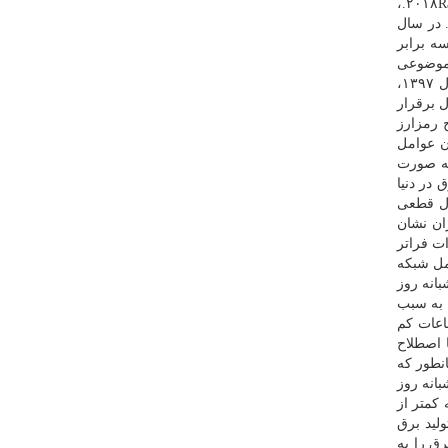
طبق تخمین مركز نظام مالی نامتعارف دانشگاه كمبریج (۲۰۱۸Rauchs and et al.،
 سال بوده است. در سال
ها سه برابر
 موضوعی
قطعی نیست. بیت كوین به صورت متوسط ۷۵ درصد انرژی استخراج را به خود اختصاص داده بود. تولید سالیانه برق در ایران در سال ۱۳۹۷،
ل برقرار
 رمزارز
ن عوامل
به صورت
 در دنیا
ال قطعی
ان نشان
ر میزان بار مصرفی برق ایران از میزان ۵۴ هزار مگاوات فراتر
ابل تحمل شبكه
عات شبانه روز
 به سبب
ساعات كم
 اصطلاح
دهد. همانطور كه
بانه روز
كمتر از
ی كمتر استفاده میشود. با عنایت به اینكه نزدیك به ۶۰ درصد تولید برق
ریال هر كیلووات ساعت برق را به