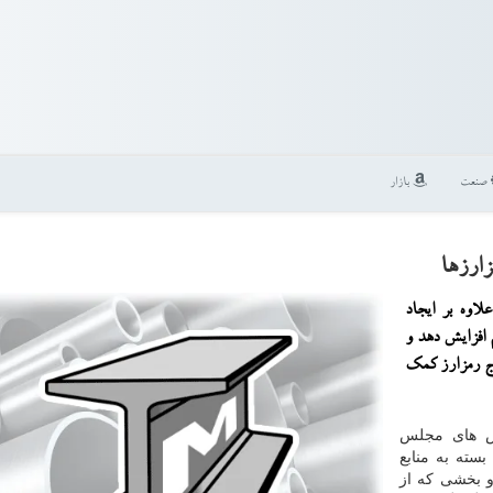
صنعت
بازار
زارزها
لاوه بر ایجاد
 افزایش دهد و
اج رمزارز كمك
هش های مجلس
سته به منابع
 بخشی كه از