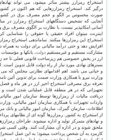
استخراج رمزارز بیشتر متأثر میشود، می تواند نهادهای
درگیر كند. استخراج رمزارزهایی كه هم اكنون در كشور 
صورت محسوس بر الگو و حجم مصرف برق در كشور اث
آنجایی كه تشخیص دستگاههای استخراج رمزارز در مبا
آسانی امكانپذیر نیست، با نظارت بر الگوی مصرف برق و 
اینترنت میتوان افراد حقیقی یا حقوقی را شناسایی كرد
استخراج این رمزارزها میكنند. ساماندهی استخراج رمزارز 
افزایش دهد و حتی درآمد مالیاتی برای دولت به همراه 
مشاركت مستقیم و غیرمستقیم
دولت
، بانكها و مؤسسات 
ارز در بخش خصوصی هم زیرساخت قانونی فعلی تا حد زیادی
بسترهای نهادی مورد نیاز از راه دولت قابل تدوین است.
وزارت نیرو با همكاری وزارت صمت برای تدوین آئین نامه
تعرفه برق مصرفی استخراج اخیر ارز در هر ماه و فصل 
اطلاعات، سازمان گمرك، سازمان امور مالیاتی و بانك مر
از استخراج به كشور. رمزارزها گونه ای از نظامهای پرداخ
و نهادهای متمركز تولید و اداره میشوند. طراحان رمزارزه
ملحق شوند و در اداره آن مشاركت كنند. وقتی كسی شرای
كارمزد به آن شخص پرداخت میشود؛ به این عمل استخراج میگ
اینكه استخراج رمزارزها تحت چه شرایطی دارای صرفه اقت