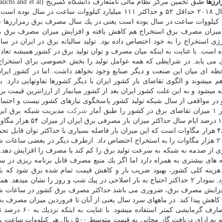
) حداكثر انرژی مصرفی ۶ رمزارز برتر در نیمه نوامبر سال ۲۰۱۸ حداقل ۵۲ و حداكثر ۱۱۱ میلیارد كیلووات ساعت در
حداقل مصرف انرژی ۱۸ و حداكثر ۴۲ میلیارد كیلووات ساعت در سال بوده است یعنی در یك سال مصرف برق رمزارز
ا میزان مصرف برق استخراج هم كاهش یافته و افزایش میزان مصرف برق
ه شده است. با عنایت به اینكه میان مصرف و توان تولید برق در كشور همیشه تعاد
 می یابد. در شرایطی كه همه عوامل تولید را بخش خصوصی برای استخراج
حظه ای میان این صنعت و دیگر صنایع وجود نخواهد داشت. اما در كشور ایرا
م میشوند و الگوی تقاضای بار كشور ایران با دیگر كشورها تفاوتهایی دارد. 
میشود و به این علت كشور ایران بعد از كشور میانمار از ارزانترین قیمت برق
و در مواقعی از سال شبكه تولید كشور پاسخگوی نیازهای كشور نیست و احتم
ار
شركت
مدیریت شبكه برق ایر
میدهد. همانطور كه در نمودار ۱ مشاهده میشود فقط در ۱۰ درصد ایام سال حداكث
میرود و ۸۰ درصد از اوقات سال بار روی شبكه كمتر از ۴۸ هزار مگاوات است كه این میزان بار فاصله بسیاری با حداكثر توان ق
برق كشور دارد. ازاین رو نیمی از سال میتوان حداكثر تا ۲۰ هزار مگاوات را به استخراج اختصاص داد. ازطرف دیگر در بعضی سا
ی از صدمه به شبكه به سرعت تولید برق را كم كند یا مصرف را افزایش دهد.
ینه های بیشتری به همراه دارد اما اگر یك منبع مصرف قابل برنامه ریزی در 
هزینه كلی كشور، بهبود ضریب بار و كاهش قیمت تمام شده برق شود كه با
حداكثر مصرف اصلاحی در پیك شب و روز از آن یاد میشود. نمودار ۲ حداكثر احتیاج به بار اصلاحی در پیك شب و روز را نشان می
خرداد و افزایش مصرف برق، ضروری می باشد حداكثر مصرف برق كشور در ساعات ش
اهش پیدا كند. در ماههای سرد سال یعنی از آبان تا فروردین میزان مصرف به 
۳۵ هزار مگاوات میرسد چونكه در ایران از برق برای مصارف گرمایش
ایران برعهده بخش خصوصی و عمومی غیردولتی است كه به ازای دریافت گاز مجانی به قیمت متوسط ۵۰۰ 