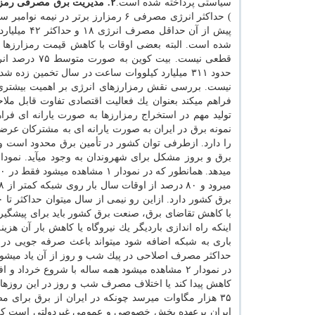
سیاستی پرداخته شده است.
۲. مدیریت برق مصرفی رمزارزها
پیش از آن 
شده است. البته بعضی اوقات با كاهش قیمت رمزارزه
حدود ۳۱۱ میلیارد كیلووات ساعت در سال تخمین زد
نیست. بررسی نقش رمزارزهای انرژی بر اهمیت بیشتری
فراهم میكند بعنوان یك فعالیت اقتصادی تفاوت قابل ملا
تولید مهم در استخراج رمزارزها به صورت یارانه ای فراه
نمونه برق در ایران به صورت یارانه ای به مشتركان عرضه 
را دارد. ازطرفی توان كشور در تأمین برق محدود است 
برق و بروز مشكل برای شهروندان به وجود میآید. نمودار ۱ میزان تقاضای برق در كشور را طبق آم
با كاهش تقاضای برق، صنعت برق كشور باید برای پیشگیر
اینكه راه اندازی باردیگر یك نیروگاه یا كاهش بار آن هز
باری به شبكه اضافه شود میتواند باعث صرفه جویی در 
در نمودار ۲ مشاهده میشود همه ساله با شروع 
كاهش پیدا كند یا اختلاف مصرف شب و روز در این روزها ك