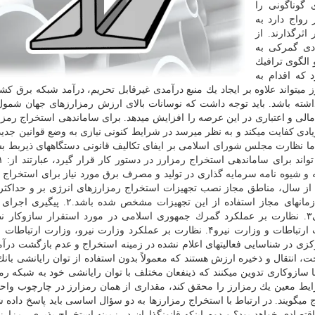
 گوناگونی را
رواج دارد به
رگذارند. از
دی گمركی به
الگوی ترافیك
 كه اقدام به
میتواند علاوه بر ایجاد یك منبع درآمدی غیرقابل تحریم، درآمد شبكه برق كش
داشته باشد. باید توجه داشت كه نوسانات بالای ارزش رمزارزهای جهان شمو
مالی و اعتباری در این عرصه را افزایش میدهد. برای ساماندهی استخراج رمز
 كفایت میكند و به نظر میرسد در شرایط كنونی نیازی به وضع قوانین جدید 
 اما نظارت مجلس شورای اسلامی بر ایفای تكالیف قانونی دستگاههای ذیربط بس
 و شیوه نامه سرمایه گذاری در تولید و مصرف برق مورد نیاز برای استخراج ك
از سال، مناطق مجاز نصب تجهیزات استخراج رمزارزهای انرژی بر و حداكث
تجهیزاتی كه در هر منطقه قابل عملیاتی شدن است و زمانهای مجاز استفاده از این تجه
دریافت مالیات از رمزارزها توسط سازمان امور مالیاتی۳. نظارت بر عملكرد گمرك جمهوری اسلامی در مورد استقرار سازو
واردات تجهیزات با همكاری سازمان امور مالیاتی، وزارت ارتباطات و وزارت نیرو۴. نظارت بر عملكرد وزارت نیرو، وزارت
كزی در شناسایی فعالیتهای اعلام نشده در زمینه استخراج و عدم بازگشت درآ
ت، انتقال و ذخیره ارزش هستند كه معمولاً بدون استفاده از توان رایانشی با
ا سازوكاری تدوین میكنند كه ذینفعان مختلف با توان رایانشی خود به شبكه رمز
ط معین یك رمزارز را محقق كند، مقداری از همان رمزارز در چارچوب واحد 
ویند. در ارتباط با استخراج رمزارزها به دو سؤال اساسی باید پاسخ داده شو
صادی خواهد بود؟ و دوم اینكه قانونگذاران در زمینه استخراج پذیری رمزارزه