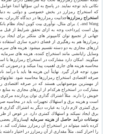
نكاتی باید توجه نمایند. در پاسخ به این سؤالها ابتدا 
كه استخراج رمزارز در بخش خصوصی و دولتی به دنبال د
استخراج رمزارزها
and Wang، ). برای مثال، نوآوری بیت كوین ایجاد 
پول است )پرداخت وجه به ازای تحقق شرایط از قبل مش
جهانی از تجمیع توان كامپیوتر های متكثر برای ایجاد 
رمزارزها هم به رهگیری از فضای ذخیره سازی استفاده نش
ارزهای مجازی به دو دسته تقسیم میشود: هزینه های سرمایه
وسایل رایانشی مانند استخراج كننده، هزینه های سرمایه
میگویند. امكان دارد مشاركت در استخراج رمزارزها با ا
محاسبه هزینه های جاری اهمیت پیدا میكند و درصورتی كه 
مورد توجه قرار گیرد. نهایتاً این هزینه ها باید با در
صرفه اقتصادی استخراج رمزارزها محاسبه شود. تفاوتهای 
از مهمترین موضوعهایی هستند كه در صرفه اقتصادی رمزا
مشاركت در استخراج هركدام از ارزهای مجازی به منابع س
خویش را دارند. مثلاً اشتراك گذاری توان پردازنده مركز
است و هزینه برق و استهلاك تجهیزات باید در محاسبه 
برق كمتری لازم دارد؛ به عبارت دیگر به اشتراك گذاری 
برق ایجاد نمیكند و استهلاك كمتری دارد. در عوض از ظرف
نوسانات درآمد حاصل از هزینه سرمایه ای
سازوكار بعضی 
كرده باشد میتواند در استخراج آن رمزارز مشاركت كند. 
را احراز كنند، مثلاً مقداری از آن رمزارز در اختیار دا