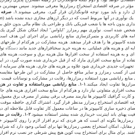
عوامل مؤثر در صرفه اقتصادی استخراج رمزارزها معرفی میشوند. سپس مهمترین 
ارد و باید مورد توجه قانونگذاران قرار گیرد، معرفی میشوند.
۱. صرفه 
جذابیت رمزارزها در
نظام بانكداری بدون باجه ها یا شعب فیزیكی بانك و طراحی یك نظام مالی بدون خلق 
خص شده است. نوآوری مهم رمزارز "ایاواس" ایجاد امكان شكل گیری یك ك
برنامه های كاربردی و متمركزسازی منابع رایانشی برای اجرای این هدف اس
ده كامپیوتر ها را هدف قرار میدهند. هزینه مشاركت در هركدام از طرحهای 
 ای و هزینه های عملیاتی. به هزینه خرید سختافزارهای جدید مانند
دستگاه
تولی
 ای و به هزینه استفاده از سخت افزارها مثل هزینه برق و سوخت، هزینه های 
ستفاده از منابع سخت افزاری مازاد كه از قبل خریداری شده صورت گیرد، در ا
تجهیزات جدیدی خریداری شود علاوه بر هزینه های جاری، هزینه های سرمایه ای
آمد ناشی از كسب رمزارز و سایر منافع حاصل از مشاركت در این طرحها مقایسه
منابع رایانشی مورد استفاده رمزارزها، رقابت در مشاركت و نوسانات قیمت ر
رزها تفاوت ایجاد میكنند.
۱-۱. منابع رایانشی مورداستفاده و تفاوت در هزینه جاری
خت افزاری متفاوتی نیاز دارد و هركدام از منابع سخت افزاری هزینه های ج
ی و كارت گرافیك كامپیوتر ها نیازمند مصرف برقی بیشتر از مصرف برق معمول 
صرفه اقتصادی استخراج رمزارز مدنظر قرار گیرد. اشتراك گذاری حافظه موق
فضای ذخیره سازی كامپیوتر ها در ساعات معمول كار تفاوت قابل ملاحظه ای 
یت پهنای باند اینترنت خریداری شده بیشتر استفاده میشود.
۲-۱. رقابت در 
رمزارزها بگونه ای است كه هر فردی كه نرم افزار لازم را روی كامپیوتر 
در مقابل، امكان استخراج بعضی رمزارزها تنها برای كسانی وجود دارد كه شرا
شته باشند. برای مثال برای استخراج بیت كوین هیچ پیش شرطی جز نصب نرم افزار