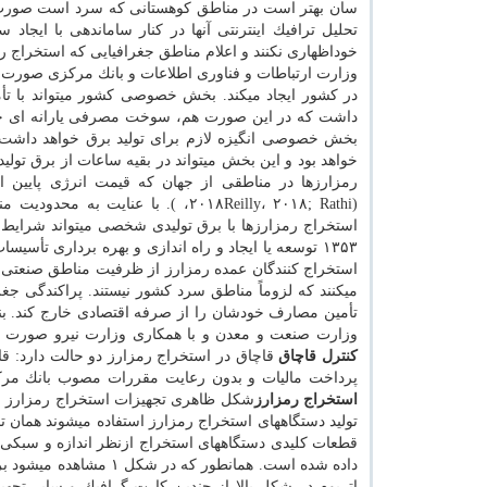
سان بهتر است در مناطق كوهستانی كه سرد است صورت گ
تحلیل ترافیك اینترنتی آنها در كنار ساماندهی با ایجاد
خوداظهاری نكنند و اعلام مناطق جغرافیایی كه استخراج رم
وزارت ارتباطات و فناوری اطلاعات و بانك مركزی صورت گ
در كشور ایجاد میكند. بخش خصوصی كشور میتواند با تأمی
داشت كه در این صورت هم، سوخت مصرفی یارانه ای خواه
بخش خصوصی انگیزه لازم برای تولید برق خواهد داشت
خواهد بود و این بخش میتواند در بقیه ساعات از برق تول
رمزارزها در مناطقی از جهان كه قیمت انرژی پایین 
(۲۰۱۸Reilly، ۲۰۱۸; Rathi، ). با ع
۱۳۵۳ توسعه یا ایجاد و راه اندازی و بهره برداری تأ
استخراج كنندگان عمده رمزارز از ظرفیت مناطق صنعتی كه ق
میكنند كه لزوماً مناطق سرد كشور نیستند. پراكندگی جغرا
تأمین مصارف خودشان را از صرفه اقتصادی خارج كند. بنا
وزارت صنعت و معدن و با همكاری وزارت نیرو صورت گی
كنترل قاچاق
قاچاق در استخراج رمزارز دو حالت دارد: ق
پرداخت مالیات و بدون رعایت مقررات مصوب بانك مركز
استخراج رمزارز
شكل ظاهری تجهیزات استخراج رمزارز با د
تولید دستگاههای استخراج رمزارز استفاده میشوند همان تجه
داده شده است. همانطور 
اتریوم در شكل بالا از چندین كارت گرافیك و سایر تج