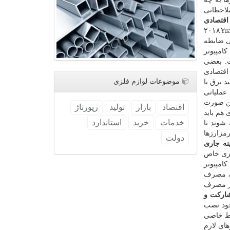
ملاحظاتی
اقتصادی
 دیدگاه كاربران، به یك نوآوری در آنها مربوط است كه در دیگر ارزهای مجازی دیده نشده باشد (۲۰۱۸Yuan
بی ضابطه
امپیوتر
ت. بعضی
اقتصادی
موضوعات لوازم فلزی
د برق یا
عملیاتی
ین صورت
اقتصاد
بازار
تولید
رپورتاژ
 هم باید
خدمات
خرید
استاندارد
 شوند تا
مزارزها
دولت
اری خاص
كامپیوتر
ت، مصرف
در مصرف
مشاركت و
خود نصب
یط خاصی
های لازم