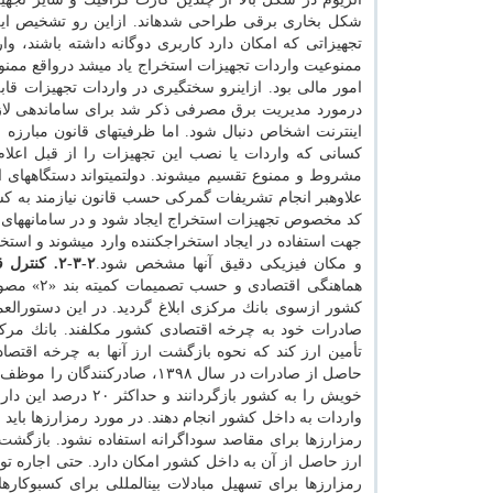
شكل بخاری برقی طراحی شدهاند. ازاین رو تشخیص این 
تجهیزاتی كه امكان دارد كاربری دوگانه داشته باشند، وار
ممنوعیت واردات تجهیزات استخراج یاد میشد درواقع ممنو
امور مالی بود. ازاینرو سختگیری در واردات تجهیزات قا
درمورد مدیریت برق مصرفی ذكر شد برای ساماندهی لاز
مشروط و ممنوع تقسیم میشوند. دولتمیتواند دستگاههای ا
علاوهبر انجام تشریفات گمركی حسب قانون نیازمند به كس
كد مخصوص تجهیزات استخراج ایجاد شود و در سامانههای خ
جهت استفاده در ایجاد استخراجكننده وارد میشوند و استخر
و مكان فیزیكی دقیق آنها مشخص شود.
۲-۳-۲. كنترل قاچاق رمزارز
هماهنگی ا
كشور ازسوی بانك مركزی ابلاغ گردید. در این دستورالعم
صادرات خود به چرخه اقتصادی كشور مكلفند. بانك مرك
تأمین ارز كند كه نحوه بازگشت ارز آنها به چرخه ا
خویش را به كشور باز
واردات به داخل كشور انجام دهند. در مورد رمزارزها باید
رمزارزها برای مقاصد سوداگرانه استفاده نشود. بازگشت 
ارز حاصل از آن به داخل كشور امكان دارد. حتی اجاره توان
رمزارزها برای تسهیل مبادلات بینالمللی برای كسبوكاره