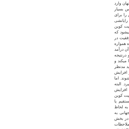
ان وارد
س بسیار
را برای
رایانشی
یت كوین
شود كه
فقیت در
 همواره
ن درآمد
 درنتیجه
 میكند و
ید مدنظر
 افزایش
وند. اما
. البته
 افزایش
یت كوین
تقیم یا
به لحاظ
هانی به
 در بخش
ملاحظات