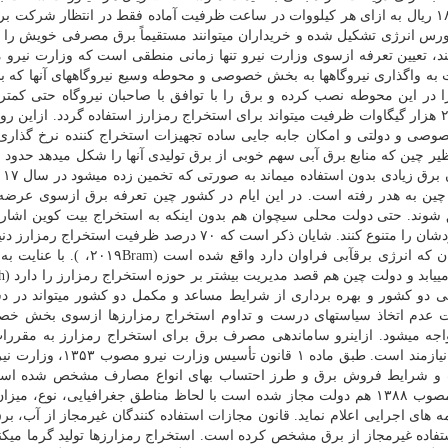
شركت برق تحویل میدهند و در خیلی از مواقع به ازای ۱۸۵ ریال به ازای هر كیلووات در ساعت ظرفیت آماده فقط در انتظار ش
ورس انرژی تشكیل شده و خریداران میتوانند مستقیماً برق مصرفی خویش را 
ند، تعیین تعرفه ازسوی وزارت نیرو تنها زمانی منطقی است كه وزارت نیرو 
ت به واگذاری نیروگاهها به بخش خصوصی و محوطه وسیع نیروگاههای آنها كه بل
 در این محوطه نصب كرده و برق را با توافق با صاحبان نیروگاه حتی كمتر
بورس خریداری كنند. در چندین ماه سرد سال نزدیك به ۲۰ هزار گیگاوات ظرفیت میتواند برای استخراج رمزارز استفاده گردد. ازای
وصی و دولتی و امكان جابه جایی ساده تجهیزات استخراج كننده نرخ گذاری 
 چین به هدر رفته است. در این ایام در كشور چین تعرفه برق ازسوی عرضه 
شوند. حتی دولت محلی سیچوان هم بدون اینكه به استخراج بیت كوین اشاره 
شركتهای برق منطقه ای درخواست كرده كه مشتریان خودشان را متنوع كنند. شایان ذكر است كه ۷۰ درصد ظرفیت ا
وجود دارد و ۷۰ درصد این ظرفیت هم در كوههای سیچوان كه انرژی برقآبی فراوان دارد وا
زمستان و فصل
صوصی دو كشور و بهره برداری از شرایط مساعد و مكمل دو كشور میتواند در دس
رت عدم اتخاذ سیاستهای درست و تداوم استخراج رمزارزها ازسوی بخش خ
 میشود. ازاینرو ساماندهی مصرف برق برای استخراج رمزارز به مقررا
وزارت نیرو و نظارت جدی مجلس بر عملكرد این وزارت نیازمند است. طبق ماد
ررات و شرایط فروش برق و طرز احتساب بهای انواع مصارف مشخص شده ا
تبصره «۱» بند «ج» ماده ۱ قانون هدفمند كردن یارانه ها مصوب ۱۳۸۸ هم دولت مجاز شده است با لحاظ مناطق جغرافیایی، نو
 های اجرایی اعلام نماید. قانون مجازات استفاده كنندگان غیرمجاز از آب، بر
هایی مالی جهت استفاده غیرمجاز از برق مشخص كرده است. استخراج رمزارزها تولید گرما میك