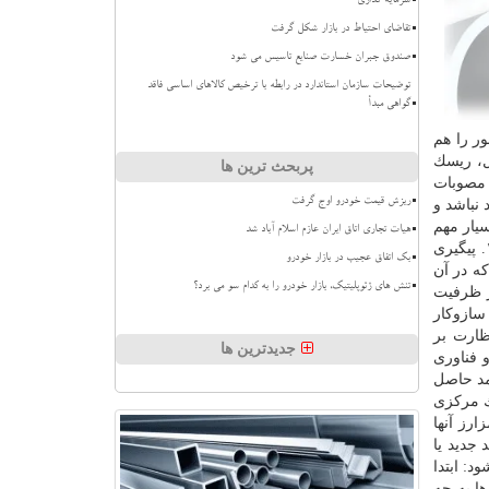
سرمایه گذاری
تقاضای احتیاط در بازار شکل گرفت
صندوق جبران خسارت صنایع تاسیس می شود
توضیحات سازمان استاندارد در رابطه با ترخیص کالاهای اساسی فاقد
گواهی مبدأ
ور را هم
ل، ریسك
پربحث ترین ها
 مصوبات
ریزش قیمت خودرو اوج گرفت
نباشد و
یار مهم
هیات تجاری اتاق ایران عازم اسلام آباد شد
و حیاتی می باشد. اهم اقدامهای نظارتی مجلس كه می تواند برای ساماندهی استخراج رمزارز در دستور كار قرار گیرد، عبارتند از: ۱. پیگیری
بک اتفاق عجیب در بازار خودرو
ه در آن
تنش های ژئوپلیتیک، بازار خودرو را به کدام سو می برد؟
ر ظرفیت
یزات مشخص شده باشد.۲. پیگیری اجرای سازوكار
كار نظارت بر
جدیدترین ها
 ارتباطات و فناوری
مد حاصل
نك مركزی
ارز آنها
جدید یا
د: ابتدا
ا به چه