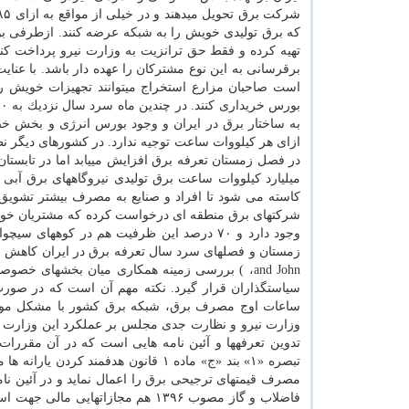
كه برق تولیدی خویش را به شبكه عرضه كنند. ازطرفی ب
تهیه كرده و فقط حق ترانزیت به وزارت نیرو پرداخت كن
برقرسانی به این نوع مشتركان را عهده دار باشد. با عنای
است صاحبان مزارع استخراج میتوانند تجهیزات خویش را
به ساختار برق در ایران و وجود بورس انرژی و بخش خص
میلیارد كیلووات ساعت برق تولیدی نیروگاههای برق آبی
كاسته می شود تا افراد و صنایع به مصرف بیشتر تشویق 
and John، ) بررسی زمینه همكاری میان بخشهای خ
سیاستگذاران قرار گیرد. نكته مهم آن است كه در صو
ساعات اوج مصرف برق، شبكه برق كشور با مشكل مواجه
تدوین تعرفهها و آئین نامه هایی است كه در آن مق
مصرف قیمتهای ترجیحی برق را اعمال نماید و در آئین نامه
فاضلاب و گاز مصوب ۱۳۹۶ هم مجازات