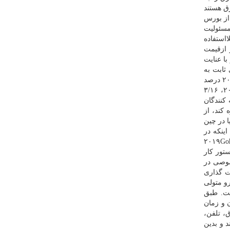
ركت برق هستند
از بورس
مسئولیت
ااستفاده
 ازقیمت
ن رو با عنایت
ثابت به
ازای هر كیلووات ساعت توجیه ندارد. در كشورهای دیگر نظیر چین كه منابع برق آبی سهم خوبی از برق تولیدی آنها را شكل میدهد حدود ۲۰ درصد
در فصل زمستان تعرفه برق افزایش مییابد اما در تابستان برق زیادی بدون استفاده میماند به صورتی كه تخمین زده میشود در سال ۲۰۱۷، ۳/۱۶
كنندگان
كند، از
ستخراج رمزارز دنیا در چین
قع شده است (۲۰۱۹Bram، ). با عنایت به اینكه در
های سرد سال تعرفه برق در ایران كاهش مییابد و دولت چین هم قصد مدیریت بیشتر بر حوزه استخراج رمزارز را دارد (۲۰۱۹Goh
تور كار
صوصی در
ت گذاری
ه ۱ قانون تأسیس وزارت نیرو مصوب ۱۳۵۳، وزارت نیرو متولی
ست. طبق
ع، میزان و زمان
ق، تلفن،
ند و بدین