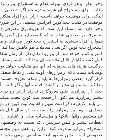
وجود ندارد و هر فردی میتوانداقدام به استخراج این رمز
رقابت برای استخراج آن شوند و درنتیجه اگر شخصی با ی
اندكی برای موفقیت خواهد داشت، ازاین رو افراد متكثر
موفقیت در كسب بیت كوین افزایش میدهند. در این صورت 
وجود دارد. اما مسئله این است كه هزینه برق مصرفی فرد 
به صرفه تر طراحی شده اند كه با مصرف برق كمتر توان
همواره افراد بیشتری به استخراج بیت كوین بپردازند و 
استخراج بیت كوین اگر تعداد معاملات هم كاهش پیدا كند
كمتر و كمتر خواهد شد. ازاین رو امكان دارد از زمان سف
قابل كسب كاهش قابل ملاحظه ای پیدا كند. البته نوسانات 
بازگشت هزینه های سرمایه ای آنها هم متفاوت خواهد بود
نوسانات قیمت بالای رمزارزهای اولیه یكی از نقاط ضعف آ
قرار گیرد. بعضی رمزارزها به پایدار سكه معروف هستند.
پیدا كند سیاستهای مؤثر بر كاهش قیمت آنها و اگر قیمت 
خیلی از رمزارزها چنین سازوكاری ندارند. ازاین رو در 
بیشتر رمزارزها هم اكنون از قیمت بیت كوین تبعیت میكنن
می یابند. لازم به ذكر است سهم و اهمیت بیت كوین در ب
مقداری سهم این رمزارز را نسبت به دو سال قبل بالا
غیرمستقیم دولتها، بانكها و مؤسسات مالی و اعتباری 
انعطاف بیشتر و كنش سریعتری كه نسبت به وضعیتهای جدی
استخراج رمزارز مبادرت كنند. ازاین رو نقش مهم مجلس
خصوصی است. بدین منظور ابعاد سیاستی مهمی وجود دارد ك