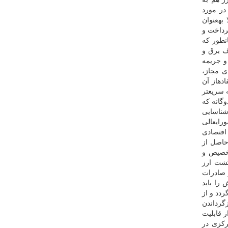
در مورد
 بهعنوان
رداخت و
نطور كه
ف برق و
امانه خوداظهاری و جریمه
به سه دسته كالاهای مجاز،
دهاز آن
 سریعتر
گانه كه
 شناسایی
» مصوبه شماره ۹۷۴۰۵ مورخ ۱۳۹۷/۷/۲۳ شورایعالی
رخه اقتصادی
اصل از
تخصیص و
گشت ارز
اقل ۵۰ درصد از ارز حاصل از صادرات
ویش را باید
ردد و از
گرداندن
ز قابلیت
ركزی در