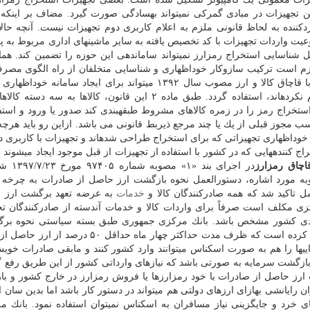
تجهیزات در مبادی گمركی نمیتواند بهسادگی صورت گیرد. مضاف بر اینكه 
دكننده به لحاظ قانونی ملزم به اعلام كاربری دوم تجهیزات نیست. آنچه حالا
عیت واردات تجهیزات با كد تخصیص یافته به سایر ماشینهای اداری مربوط به پ
بل شناسایی استخراج رمزارز نمیتواند ساماندهی این حوزه را تضمین كند. هما
م است تركیب سازوكار خوداظهاری و شناسایی متخلفان از راه الگوی مصر
اینترنت اشخاص دنبال شود. اما ظرفیتهای قانون مبارزه با قاچاق كالا و ارز مصوب سال ۱۳۹۲ میتواند برای ایجاد س
كسانی كه واردات یا نصب این تجهیزات را از قبل اعلام نكردهاند، استفاده گردد. طبق ماده ۲ این قانون، كالاها 
ستخراج رمز را در زمره كالاهای مشروط طبقهبندی كند صدور یا ورود و استفا
ب مجوز قبلی از یك یا چند مرجع ذیربط قانونی می باشد. ازاین رو باید هرچه
وداظهاری تجهیزاتی كه برای استخراج طراحی شدهاند و تجهیزات با كاربری دو
اج كنندههایی كه در كشور با استفاده از تجهیزات از قبل موجود ایجاد میشوند
در اجرای بند «۱
قتصادی و حسب تصمیمات كمیته بند «۲» مصوبه مورد اشاره، دستورالعمل نحوه بازگشت ارز حاصل از صادرات به چ
ل تاكید شد كه همه صادركنندگان كالا و
خدمات
به عرضه تعهد برگشت ارز ح
زی مكلف است صرفاً برای واردات كالا و خدمات آندسته از صادركنندگان 
قتصادی كشور مشخص باشد. بانك مركزی جمهوری طبق بسته سیاستی نحوه بر
حاصل از صادرات در سال ۱۳۹۸، صادركنندگان را موظف كرده است كه ظرف مدت حداكثر چهار ماه حد
گردانند و حداكثر ۲۰ درصد این داراییها را هم به صورت اسكناس میتوانند وارد كشور كنند و مابقی صادرات خ
 بازگشت سرمایه به صورتی باشد كه نیازهای وارداتی كشور از این طریق رفع گ
ارز حاصل از صادرات با خود رمزارزها یا فروش رمزارز در خارج كشور و باز
 رایانشی بهازای ارزهای دولتی هم میتواند در دستور كار باشد اما بدین سان ا
ای خرد و جایگزینی نیاز مسافران به اسكناس نمیتوان استفاده نمود. بانك م