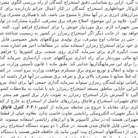
یرد. ازاین رو شناسایی دقیق استخراج كنندگان از راه بررسی الگوی مصر
 سازوكار خوداظهاری استخراج كنندگان در كنار اعمال جرائم بازدارنده برای 
زارزهای انرژی بر در آنها مجاز یا ممنوع می باشد، باید با همكاری مشترك وزا
یرد. علاوه بر این موضوع، اصلاح تعرفه برق مصرفی، انگیزه مشاركت در تولید
ن تجهیزات لازم، برق موردنیاز خویش را برای استخراج فراهم آورد. البته با
د بود. از جانب دیگر اگر استخراج رمزارز در كشور به رسمیت شناخته شد
. حتی در ساعات اوج مصرف، برق تولیدی نیروگاههای بخش خصوصی قابل 
یدی خود برای استخراج رمزارز استفاده نماید. در مطالعات اخیر هم اشاره شد
است انگیزه لازم برای سرمایه گذاری روی صنعت برق كشورها را فراهم آ
نایت به محدودیت منابع مالی موردنیاز برای راه اندازی نیروگاههای جدید، آزادسازی سرمایه 
استخراج رمزارزها با برق تولیدی شخصی میتواند شرایط را برای این سرمایهگذاریها جذابتر كند. طبق ما
سیسات تولید و انتقال و توزیع نیروی برق مستلزم موافقت وزارت نیرو است. در كش
بلاً صنایع با مصرف بالای برق و تعرفه برق صنعتی در آنها قرار داشته اند،
فیایی تولیدكنندگان رمزارز میتواند سرمایه گذاری جمعی آنها برای ایجاد نیرو
براین جایابی مناطق مستعد استخراج رمزارز باید با عنایت به ملاحظات كشو
رد تا گسترش بازار استخراج رمزارز به تقویت بازار برق كشور هم منجر ش
اچاق تجهیزات استخراج و قاچاق رمزارزهای حاصل از استخراج به خارج از كش
ی برای مقابله با خروج بی ضابطه سرمایه از كشور.
۱-۳-۲. كنترل قاچا
یگر تجهیزات الكترونیكی رایانشی تفاوت خاصی ندارد. بعلاوه خیلی از قطعات
یزاتی هستند كه در سایر كامپیوتر ها و ابزارهای رایانشی استفاده میشوند. عل
قطعات كلیدی دستگاههای استخراج ازنظر اندازه و سبكی، بهراحتی قابل قاچاق شدن هستند. در شكل ۱ دو نمونه
كه در شكل ۱ مشاهده میشود برخی از دستگاههای استخراج بیت كوین مانند یك حافظه فلش هستند یا دستگ
هیزات معمولی یك كامپیوتر تشكیل شده است. بعضی تجهیزات استخراج رمزار