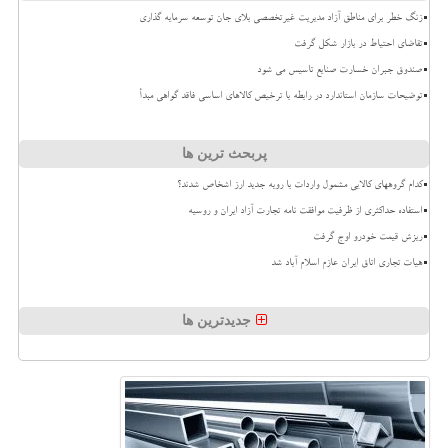
زنگ خطر برای مناطق آزاد مدیریت غیرتخصصی بلای جان توسعه سرمایه گذاری
تقاضای احتیاط در بازار شکل گرفت
صندوق جبران خسارت صنایع تاسیس می شود
توضیحات سازمان استاندارد در رابطه با ترخیص کالاهای اساسی فاقد گواهی مبدأ
پربحث ترین ها
کدام گروههای کالایی مشمول واردات با رویه جدید ارز اشخاص شدند؟
استفاده حداکثری از ظرفیت موافقت نامه تجارت آزاد ایران و روسیه
ریزش قیمت خودرو اوج گرفت
هیات تجاری اتاق ایران عازم اسلام آباد شد
جدیدترین ها