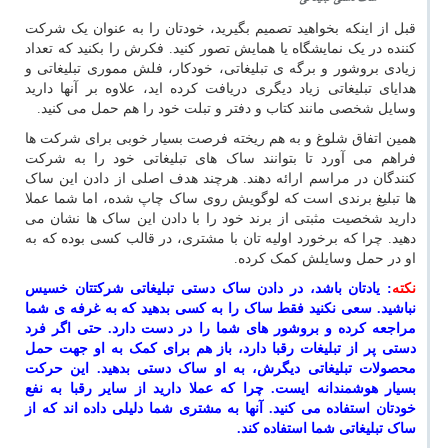
قبل از اینکه بخواهید تصمیم بگیرید، خودتان را به عنوان یک شرکت
کننده در یک نمایشگاه یا همایش تصور کنید. فکرش را بکنید که تعداد
زیادی بروشور و برگه ی تبلیغاتی، خودکار، فلش مموری تبلیغاتی و
هدایای تبلیغاتی زیاد دیگری دریافت کرده اید، علاوه بر آنها دارید
وسایل شخصی مانند کتاب و دفتر و تبلت خود را هم حمل می کنید.
همین اتفاق شلوغ و به هم ریخته فرصت بسیار خوبی برای شرکت ها
فراهم می آورد تا بتوانند ساک های تبلیغاتی خود را به شرکت
کنندگان در مراسم ارائه دهند. هرچند هدف اصلی از دادن این ساک
ها تبلیغ برندی است که لوگویش روی ساک چاپ شده، اما شما عملا
دارید شخصیت مثبتی از برند خود را با دادن این ساک ها نشان می
دهید. چرا که برخورد اولیه تان با مشتری، در قالب کسی بوده که به
او در حمل وسایلش کمک کرده.
نکته
: یادتان باشد، در دادن ساک دستی تبلیغاتی شرکتتان خسیس
نباشید. سعی نکنید فقط ساک را به کسی بدهید که به غرفه ی شما
مراجعه کرده و بروشور های شما را در دست دارد. حتی اگر فرد
دستی پر از تبلیغات رقبا دارد، باز هم برای کمک به او جهت حمل
محصولات تبلیغاتی دیگرش، به او ساک دستی بدهید. این حرکت
بسیار هوشمندانه ایست. چرا که عملا دارید از سایر رقبا به نفع
خودتان استفاده می کنید. آنها به مشتری شما دلیلی داده اند که از
ساک تبلیغاتی شما استفاده کند.