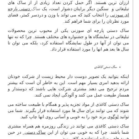
ارزان ترین هستند. اگر حمل کردن تعداد زیادی از از ساک های
تبلیغاتی و سنگین دیگر برایتان دشوار است، یک
ساک
دستی پارچه
ای سوزنی
را انتخاب کنید که می تواند با وزن و دردسر کمتر، فضای
مورد نظرتان را برای شما فراهم کند.
ساک دستی پارچه ای سوزنی یکی از محبوب ترین محصولات
تبلیغاتی در نمایشگاه ها و جشنواره های مختلف هستند. چرا که نه تنها
می توان از آنها در طول نمایشگاه استفاده کرد، بلکه می توان تا
سال ها بعد هم انها را مورد استفاده قرار داد.
ساک دستی کاغذی
اینکه بتوانید یک تصویر دوست دار محیط زیست از شرکت خودتان
ارائه بدهید امری بسیار مهم است. این به خاطر آن است که بیشتر
مردم ترجیح می دهند مشتری شرکت هایی باشند که دوستدار و
همساز طبیعت عمل می کنند و آلودگی ایجاد نمی کنند.
ساک دستی کاغذی از مواد تجزیه پذیر و همگام با طبیعت ساخته می
شوند که می توانند برای سال ها مورد استفاده قرار بگیرند. شما می
توانید
لوگوی
برند خود را به خوبی و آسانی روی انها چاپ کنید.
ساک دستی کاغذی می توانند در زندگی روزمره هم همراه مشتری
شما باشند. چرا که به خوبی می توان از این
ساک دستی
در حین
خرید های روزانه استفاده ی کافی برد.