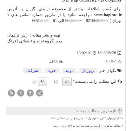
محصولات در ایران هست بهره ببرید.
برای کسب اطلاعات بیشتر از مجموعه تولیدی بگیران به آدرس
www.bagiran.ir
مراجعه نمائید یا از طریق شماره تماس های (
تهران ) 02166563007 – 66593659 الی 61 – 66903053
تهیه و نشر مقاله : آرش ترکمان
مدیر گروه تولید و تبلیغاتی آفرنگ
1398/05/26
15:02:16
4163
/ 5
5.0
تگهای خبر:
رپورتاژ
,
تولید
,
خرید
,
شركت
این مطلب را می پسندید؟
(0)
(1)
X
تازه ترین مطالب مرتبط
کدام گروههای کالایی مشمول واردات با رویه جدید ارز اشخاص شدند؟
استفاده حداکثری از ظرفیت موافقت نامه تجارت آزاد ایران و روسیه