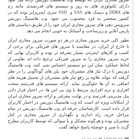
دارای تکنولوژی های به روز و سیستم های قدرتمندی مانند رم
های
DDR4
و دیسک های
SAS
و
SSD
سری اینترپرایز بوده که در
کشور منحصر به فرد محسوب می شود. وب هاستینگ دوریس
سرویس دهی های سرور مجازی ایران خود را از طریق دیتاسنتر های
پارس آنلاین و زیرساخت و آسیاتک به خوبی انجام می دهد.
بطور کلی خرید سرور مجازی در هر دو صورت سرور مجازی ایران
یا خارج از ایران، در مقایسه با سرور های فیزیکی برای برخی از
کسب و کارهای اینترنتی بسیار بصرفه تر بوده و کاربران نهایی که
خرید سرور مجازی را به سرور فیزیکی ترجیح داده اند تفاوتی از
لحاظ عملکرد میان این دو سیستم احساس نمی کنند. وب هاستینگ
دوریس با درک نیاز های مشتریان خود پلن های گوناگونی را در نظر
گرفته که بتواند علاوه بر رفع نیاز های مشتریان از تحمیل هزینه های
اضافی به آن ها جلوگیری نماید. ارائه سیستم های قدرتمند سخت
افزاری و نرم افزاری مرتبط با وی پی اس ها، در اختیار قرار دادن
پنل مدیریتی قدرتمند و در نهایت معرفی و ارائه سرور مجازی ایران
از امکانات ویژه ای است که وب هاستینگ دوریس در اختیار کاربران
قرار داده است. کارشناسان حرفه ای وب هاستینگ دوریس در تمام
مراحل خرید، راه اندازی و نگهداری از سرور مجازی در کنار
مشتریان بوده و هرگونه مشکل و یا سوالی که توسط کاربران مطرح
گردد با صبر و حوصله پاسخ خواهد گفت.