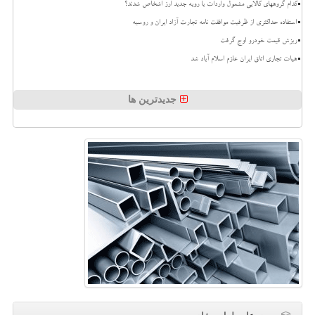
کدام گروههای کالایی مشمول واردات با رویه جدید ارز اشخاص شدند؟
استفاده حداکثری از ظرفیت موافقت نامه تجارت آزاد ایران و روسیه
ریزش قیمت خودرو اوج گرفت
هیات تجاری اتاق ایران عازم اسلام آباد شد
جدیدترین ها