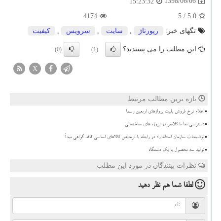
1398/06/06
15:23:32
4174
/ 5
5.0
تگهای خبر:
رپورتاژ
,
سایت
,
سرویس
,
كیفیت
این مطلب را می پسندید؟
(0)
(1)
X
تازه ترین مطالب مرتبط
اعلام نرخ فروش بلیت پروازهای اربعین رسما
دسترسی نما با کلایمر در پروژه های ساختمانی
توضیحات سازمان استاندارد در رابطه با ترخیص کالاهای اساسی فاقد گواهی مبدأ
تولید سه محصول با یک دستگاه
نظرات بینندگان در مورد این مطلب
لطفا شما هم
نظر دهید