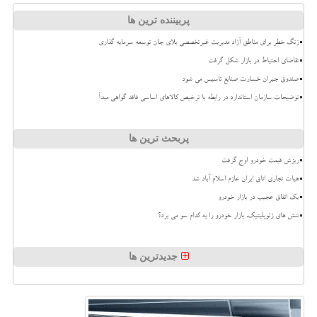
پربیننده ترین ها
زنگ خطر برای مناطق آزاد مدیریت غیرتخصصی بلای جان توسعه سرمایه گذاری
تقاضای احتیاط در بازار شکل گرفت
صندوق جبران خسارت صنایع تاسیس می شود
توضیحات سازمان استاندارد در رابطه با ترخیص کالاهای اساسی فاقد گواهی مبدأ
پربحث ترین ها
ریزش قیمت خودرو اوج گرفت
هیات تجاری اتاق ایران عازم اسلام آباد شد
بک اتفاق عجیب در بازار خودرو
تنش های ژئوپلیتیک، بازار خودرو را به کدام سو می برد؟
جدیدترین ها