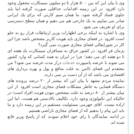
وی با بیان این كه بین ۵۰۰ هزار تا دو میلیون سیمكارت مجعول وجود
دارد افزود: در این زمینه اقدامات حداقلی صورت گرفته اما باید
جلوی فساد گرفته شود، ما همان سیم كارتی كه برای یك ایرانی
صادر می نماییم به یك خارجی هم می دهیم و همان سطح دسترسی
برای او تعریف می شود.
وی با اشاره به اینكه برخی اظهارات وزیر ارتباطات فرار رو به جلو
است افزود: در فضای مجازی باید هویت كاربر مشخص باشد چرا این
كار در شورایعالی فضای مجازی صورت نمی گیرد؟
پژمان فر افزود: در كشور عراق به مسافران سیمكارت یك هفته ای
تا دو هفته ای می دهند؛ چرا در ایران به همه كسانی كه وارد كشور
می شوند با عرضه پاسپورت
خدمات
دراز مدت عرضه می شود؟ من
معتقدم این فضای ناامن به علت منافع و پول و بهره برداری های
اقتصادی می باشد كه از آن دست بر نمی دارند.
نماینده مردم مشهد با بیان این كه بیشتر از ۲۰ درصد پرونده های
دستگاه قضایی به خاطر مشكلات فضای مجازی است افزود: از این
میان بیشتر از ۸۰ درصد به علت مشخص نبودن هویت افراد است؛ در
حالیكه این تكنولوژی وجود دارد، تكالیف بالادستی هم هست، اما این
اراده نیست. آقای جهرمی مسئولیت مستقیم در این زمینه دارد و ما
باید این پیام را بدهیم كه از فضای مجازی ناراضی هستیم.
در ادامه نمایندگان با رای خود اعلام نمودند كه از پاسخ وزیر قانع
شده اند.