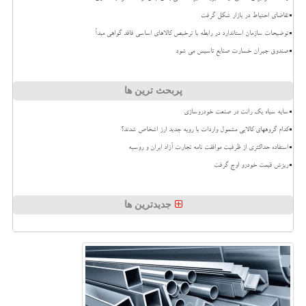
تقاضای احتیاط در بازار شکل گرفت
توضیحات سازمان استاندارد در رابطه با ترخیص کالاهای اساسی فاقد گواهی مبدأ
صندوق جبران خسارت صنایع تاسیس می شود
پربحث ترین ها
سایه سیاه یک رانت در صنعت خودروسازی
کدام گروههای کالایی مشمول واردات با رویه جدید ارز اشخاص شدند؟
استفاده حداکثری از ظرفیت موافقت نامه تجارت آزاد ایران و روسیه
ریزش قیمت خودرو اوج گرفت
جدیدترین ها