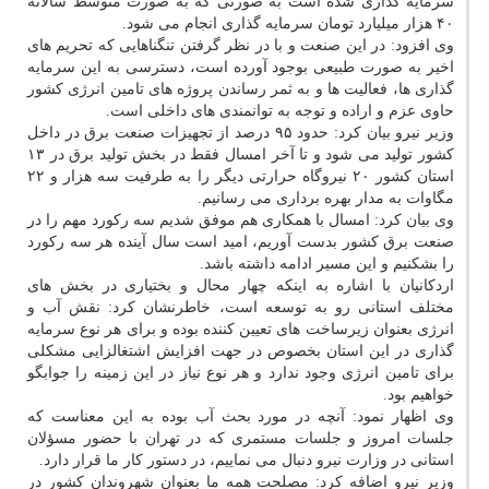
سرمایه گذاری شده است به صورتی كه به صورت متوسط سالانه
۴۰ هزار میلیارد تومان سرمایه گذاری انجام می شود.
وی افزود: در این صنعت و با در نظر گرفتن تنگناهایی كه تحریم های
اخیر به صورت طبیعی بوجود آورده است، دسترسی به این سرمایه
گذاری ها، فعالیت ها و به ثمر رساندن پروژه های تامین انرژی كشور
حاوی عزم و اراده و توجه به توانمندی های داخلی است.
وزیر نیرو بیان كرد: حدود ۹۵ درصد از تجهیزات صنعت برق در داخل
كشور تولید می شود و تا آخر امسال فقط در بخش تولید برق در ۱۳
استان كشور ۲۰ نیروگاه حرارتی دیگر را به طرفیت سه هزار و ۲۲
مگاوات به مدار بهره برداری می رسانیم.
وی بیان كرد: امسال با همكاری هم موفق شدیم سه ركورد مهم را در
صنعت برق كشور بدست آوریم، امید است سال آینده هر سه ركورد
را بشكنیم و این مسیر ادامه داشته باشد.
اردكانیان با اشاره به اینكه چهار محال و بختیاری در بخش های
مختلف استانی رو به توسعه است، خاطرنشان كرد: نقش آب و
انرژی بعنوان زیرساخت های تعیین كننده بوده و برای هر نوع سرمایه
گذاری در این استان بخصوص در جهت افزایش اشتغالزایی مشكلی
برای تامین انرژی وجود ندارد و هر نوع نیاز در این زمینه را جوابگو
خواهیم بود.
وی اظهار نمود: آنچه در مورد بحث آب بوده به این معناست كه
جلسات امروز و جلسات مستمری كه در تهران با حضور مسؤلان
استانی در وزارت نیرو دنبال می نماییم، در دستور كار ما قرار دارد.
وزیر نیرو اضافه كرد: مصلحت همه ما بعنوان شهروندان كشور در