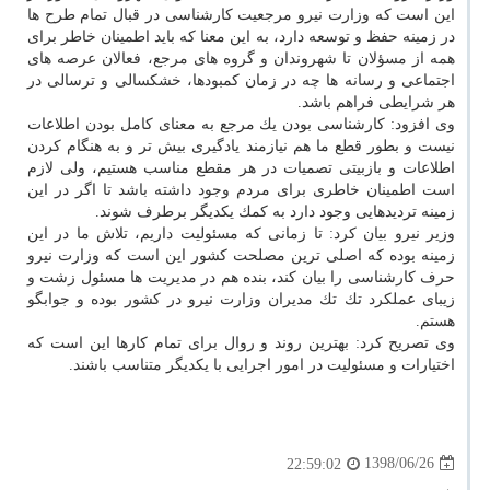
این است كه وزارت نیرو مرجعیت كارشناسی در قبال تمام طرح ها
در زمینه حفظ و توسعه دارد، به این معنا كه باید اطمینان خاطر برای
همه از مسؤلان تا شهروندان و گروه های مرجع، فعالان عرصه های
اجتماعی و رسانه ها چه در زمان كمبودها، خشكسالی و ترسالی در
هر شرایطی فراهم باشد.
وی افزود: كارشناسی بودن یك مرجع به معنای كامل بودن اطلاعات
نیست و بطور قطع ما هم نیازمند یادگیری بیش تر و به هنگام كردن
اطلاعات و بازبیتی تصمیات در هر مقطع مناسب هستیم، ولی لازم
است اطمینان خاطری برای مردم وجود داشته باشد تا اگر در این
زمینه تردیدهایی وجود دارد به كمك یكدیگر برطرف شوند.
وزیر نیرو بیان كرد: تا زمانی كه مسئولیت داریم، تلاش ما در این
زمینه بوده كه اصلی ترین مصلحت كشور این است كه وزارت نیرو
حرف كارشناسی را بیان كند، بنده هم در مدیریت ها مسئول زشت و
زیبای عملكرد تك تك مدیران وزارت نیرو در كشور بوده و جوابگو
هستم.
وی تصریح كرد: بهترین روند و روال برای تمام كارها این است كه
اختیارات و مسئولیت در امور اجرایی با یكدیگر متناسب باشند.
1398/06/26
22:59:02