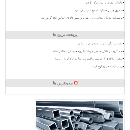
تقاضای احتیاط در بازار شکل گرفت
صندوق جبران خسارت صنایع تاسیس می شود
توضیحات سازمان استاندارد در رابطه با ترخیص کالاهای اساسی فاقد گواهی مبدأ
پربحث ترین ها
سایه سیاه یک رانت در صنعت خودروسازی
کدام گروههای کالایی مشمول واردات با رویه جدید ارز اشخاص شدند؟
استفاده حداکثری از ظرفیت موافقت نامه تجارت آزاد ایران و روسیه
ریزش قیمت خودرو اوج گرفت
جدیدترین ها