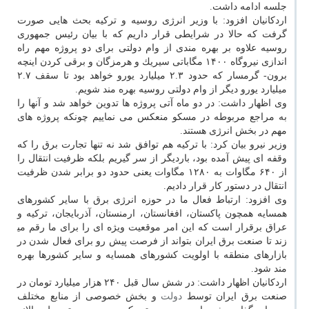
جلسه ادامه داشت.
اردكانیان افزود: با وزیر انرژی روسیه و تركیه بحث هایی صورت
گرفت كه حالا در شرایطی قرار داریم كه با بیان رئیس جمهوری
روسیه علاوه بر بهره مندی از وام دولتی برای دو پروژه مهم راه
اندازی نیروگاه ۱۴۰۰ مگاباتی سیریك و هرمزگان و برقی كردن اینچه
برون- گرمسار كه حدود ۲.۳ میلیارد یورو خواهد بود تا سقف ۲.۷
میلیارد یورو دیگر از وام دولتی روسیه بهره مند شویم.
وی اظهار داشت: در دو ماه آتی پروژه ها تدوین خواهد شد و آنها را
به مراجع مربوطه در مسكو منعكس می نماییم چونكه پروژه های
مهم در بخش انرژی هستند.
وزیر نیرو بیان كرد: با تركیه هم توافق شد نه تنها تجارت برق را كه
وقفه ای پیش آمده بود، باردیگر از سر گیریم بلكه ظرفیت انتقال را
از ۶۴۰ مگاوات به ۱۲۸۰ مگاوات یعنی حدود دو برابر شدن ظرفیت
انتقال در دستور كار قرار دادیم.
وی افزود: ارتباط فعال ما در حوزه انرژی برق با سایر كشورهای
همسایه همچون پاكستان، افغانستان، ارمنستان، آذربایجان، تركیه و
عراق برقرار است كه این امر موقعیت ویژه ای را برای ما رقم می‍
زند تا صنعت برق ایران بتواند از فرصت پیش رو برای فعال شدن در
بازارهای منطقه با اولویت كشورهای همسایه و سایر كشورها بهره
مند شود.
اردكانیان اظهار داشت: در شش سال قبل ۲۴۰ هزار میلیارد تومان در
صنعت برق ایران توسط
دولت
و بخش خصوصی از منابع مختلف