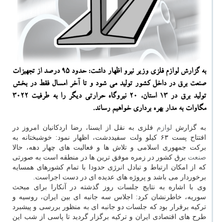
به گزارش لوازم فلزی وزیر نیرو اظهار داشت: حدود ۹۵ درصد از تجهیزات
صنعت برق در داخل كشور تولید می شود و تا آخر امسال فقط در بخش
تولید برق در ۱۳ استان، ۲۰ نیروگاه حرارتی دیگر را به طرفیت ۳۰۲۲
مگاوات به مدار بهره برداری خواهیم رساند.
به گزارش
لوازم
فلزی به نقل از ایسنا، رضا اردكانیان امروز در
افتتاح پست ۶۳ كیلو ولت سفیددشت، اظهار نمود: خوشبختانه به
بركت جمهوری اسلامی و تلاش ها و فعالیت های چهار دهه، حالا
صنعت
برق كشور در زمره موفق ترین ها در منطقه است به صورتی
كه از امكان ارتباط و تبادل انرژی حدودا با تمام كشورهای همسایه
برخوردار می باشد و پروژه های عدیده ای در دست اجراست.
وی با اشاره به نتایج جلسات روز گذشته در آنكارا برای مبحث
سوریه، خاطرنشان كرد: اجلاس سه جانبه ای بین ایران، روسیه و
تركیه برقرار بود كه جلسات دو جانبه ای به منظور بررسی و پیشبرد
طرح های اقتصادی ایران و تركیه برگزار گردید تا پاسی از شب این