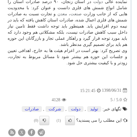
نماینده عالی
دولت
در استان زنجان، ۹۰ درصد صادرات استان را
شامل انواع شمش های فلزی دانست و عنوان كرد: با محدودیت
هایی كه از جانب وزارت
صنعت
،
معدن
و تجارت نسبت به صادرات
شمش های فلزی اعمال شده، صادرات استان كاهش یافته كه باید در
نیمه دوم افزایش یابد. همینطور باید توجه داشت فقط تامین نیاز
داخل سبب كاهش صادرات نیست، بلكه مشكلاتی هم وجود دارد كه
باید مورد توجه قرار گیرد و راهكار عملی تجار و بازرگانان این حوزه
هم باید برای تصمیم گیری مدنظر باشد.
وی تصریح كرد: بهتر است در اعزام هیئت ها به خارج، اهدافی تعیین
و جلسات این حوزه هم بیشتر شود تا مسائل مربوط به تجارت،
زودتر و با كیفیت بیشتری حل شود.
1398/06/31
15:21:45
4128
/ 5
5.0
تگهای خبر:
تولید
,
دولت
,
شركت
,
صادرات
این مطلب را می پسندید؟
(0)
(1)
X