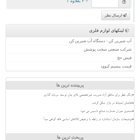
= ۲ بعلاوه ۱
ارسال نظر
لینکهای لوازم فلزی
آب شیرین کن - دستگاه آب شیرین کن
شرکت صنعتی سخت پوشش
فیش حج
قیمت بیسیم کنوود
پربیننده ترین ها
زنگ خطر برای مناطق آزاد مدیریت غیرتخصصی بلای جان توسعه سرمایه گذاری
تقاضای احتیاط در بازار شکل گرفت
صندوق جبران خسارت صنایع تاسیس می شود
توضیحات سازمان استاندارد در رابطه با ترخیص کالاهای اساسی فاقد گواهی مبدأ
پربحث ترین ها