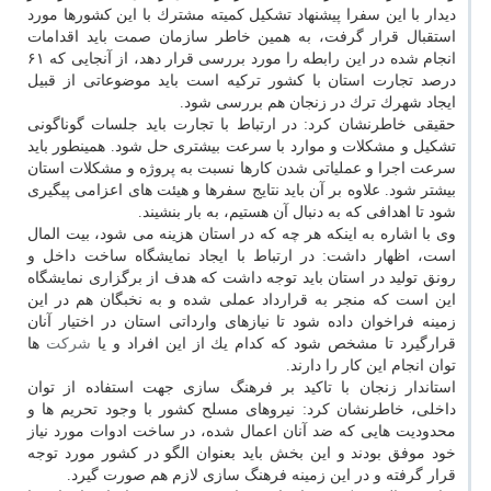
دیدار با این سفرا پیشنهاد تشكیل كمیته مشترك با این كشورها مورد
استقبال قرار گرفت، به همین خاطر سازمان صمت باید اقدامات
انجام شده در این رابطه را مورد بررسی قرار دهد، از آنجایی كه ۶۱
درصد تجارت استان با كشور تركیه است باید موضوعاتی از قبیل
ایجاد شهرك ترك در زنجان هم بررسی شود.
حقیقی خاطرنشان كرد: در ارتباط با تجارت باید جلسات گوناگونی
تشكیل و مشكلات و موارد با سرعت بیشتری حل شود. همینطور باید
سرعت اجرا و عملیاتی شدن كارها نسبت به پروژه و مشكلات استان
بیشتر شود. علاوه بر آن باید نتایج سفرها و هیئت های اعزامی پیگیری
شود تا اهدافی كه به دنبال آن هستیم، به بار بنشیند.
وی با اشاره به اینكه هر چه كه در استان هزینه می شود، بیت المال
است، اظهار داشت: در ارتباط با ایجاد نمایشگاه ساخت داخل و
رونق تولید در استان باید توجه داشت كه هدف از برگزاری نمایشگاه
این است كه منجر به قرارداد عملی شده و به نخبگان هم در این
زمینه فراخوان داده شود تا نیازهای وارداتی استان در اختیار آنان
قرارگیرد تا مشخص شود كه كدام یك از این افراد و یا
شركت
ها
توان انجام این كار را دارند.
استاندار زنجان با تاكید بر فرهنگ سازی جهت استفاده از توان
داخلی، خاطرنشان كرد: نیروهای مسلح كشور با وجود تحریم ها و
محدودیت هایی كه ضد آنان اعمال شده، در ساخت ادوات مورد نیاز
خود موفق بودند و این بخش باید بعنوان الگو در كشور مورد توجه
قرار گرفته و در این زمینه فرهنگ سازی لازم هم صورت گیرد.