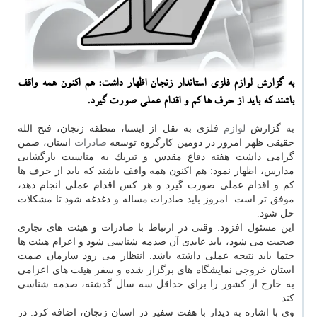
به گزارش لوازم فلزی استاندار زنجان اظهار داشت: هم اكنون همه واقف
باشند كه باید از حرف ها كم و اقدام عملی صورت گیرد.
به گزارش
لوازم
فلزی به نقل از ایسنا، منطقه زنجان، فتح الله
حقیقی ظهر امروز در دومین كارگروه توسعه
صادرات
استان، ضمن
گرامی داشت هفته دفاع مقدس و تبریك به مناسبت بازگشایی
مدارس، اظهار نمود: هم اكنون همه واقف باشند كه باید از حرف ها
كم و اقدام عملی صورت گیرد و هر كس اقدام عملی انجام دهد،
موفق تر است. امروز باید صادرات مساله و دغدغه شود تا مشكلات
حل شود.
این مسئول افزود: وقتی در ارتباط با صادرات و هیئت های تجاری
صحبت می شود، باید عایدی آن صدمه شناسی شود و اعزام هیئت ها
حتما باید نتیجه عملی داشته باشد. انتظار می رود سازمان صمت
استان خروجی نمایشگاه های برگزار شده و سفر هیئت های اعزامی
به خارج از كشور را برای حداقل سه سال گذشته، صدمه شناسی
كند.
وی با اشاره به دیدار با هفت سفیر در استان زنجان، اضافه كرد: در