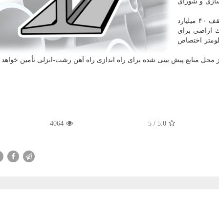
سازی و شورای
بر اساس این ابلاغیه، منطقه آزاد انزلی مجاز است تا سقف ۴۰ میلیارد
لك اراضی برای
كاسپین به راه آهن رشت-انزلی به طول ۸ كیلومتر اختصاص
ز محل منابع پیش بینی شده برای راه اندازی راه آهن رشت-انزلی تأمین خواهد 
4064
/ 5
5.0