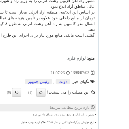
مسیر راه آهن قزوین-رشت-انزلی را به وزیر راه و شهر
عالی مناطق آزاد ابلاغ نمود.
تومان از منابع داخلی خود علاوه بر تأمین هزینه های تم
اتصال بندر 
دهد.
گفتنی است مابقی منابع مورد نیاز برای اجرای این طرح ا
منبع:
لوازم فلزی
1398/07/02
21:07:26
تگهای خبر:
دولت
,
رئیس جمهور
این مطلب را می پسندید؟
(0)
(1)
تازه ترین مطالب مرتبط
بخشی از نان یارانه ای بجای سفره مردم، خوراک دام می شود
نرخ عوارض بزرگراه های کشور در سال ۱۴۰۵ اعلام گردید بهمراه جدول