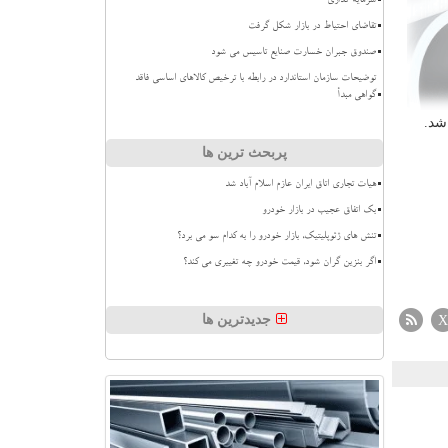
سرمایه گذاری
تقاضای احتیاط در بازار شکل گرفت
صندوق جبران خسارت صنایع تاسیس می شود
توضیحات سازمان استاندارد در رابطه با ترخیص کالاهای اساسی فاقد
گواهی مبدأ
شد.
پربحث ترین ها
هیات تجاری اتاق ایران عازم اسلام آباد شد
بک اتفاق عجیب در بازار خودرو
تنش های ژئوپلیتیک، بازار خودرو را به کدام سو می برد؟
اگر بنزین گران شود، قیمت خودرو چه تغییری می کند؟
جدیدترین ها
X