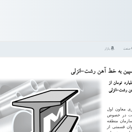
صنعت
بازار
: معاون اول رئیس جمهور مجوز اختصاص 40 میلیارد تومان از
 آهن رشت-انزلی
ی معاون اول
ت
در خصوص
 داخلی سازمان منطقه
وان قسمتی از