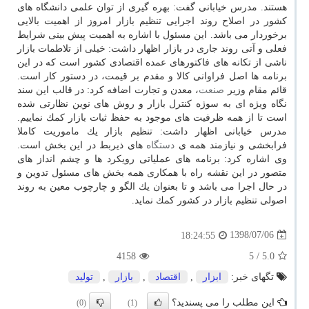
هستند. مدرس خیابانی گفت: بهره گیری از توان علمی دانشگاه های
كشور در اصلاح روند اجرایی تنظیم بازار امروز از اهمیت بالایی
برخوردار می باشد. این مسئول با اشاره به اهمیت پیش بینی شرایط
فعلی و آتی روند جاری در بازار اظهار داشت: خیلی از تلاطمات بازار
ناشی از تكانه های فاكتورهای عمده اقتصادی كشور است كه در این
برنامه ها اصل فراوانی كالا و مقدم بر قیمت، در دستور كار است.
قائم مقام وزیر
صنعت
، معدن و تجارت اضافه كرد: در قالب این سند
نگاه ویژه ای به سوژه كنترل بازار و روش های نوین نظارتی شده
است تا از همه ظرفیت های موجود به حفظ ثبات بازار كمك نماییم.
مدرس خیابانی اظهار داشت: تنظیم بازار یك ماموریت كاملا
فرابخشی و نیازمند همه ی
دستگاه
های ذیربط در این بخش است.
وی اشاره كرد: برنامه های عملیاتی رویكرد ها و چشم انداز های
متصور در این نقشه راه با همكاری همه بخش های مسئول تدوین و
در حال اجرا می باشد و تا بعنوان یك الگو و چارچوب معین به روند
اصولی تنظیم بازار در كشور كمك نماید.
1398/07/06
18:24:55
4158
/ 5
5.0
تگهای خبر:
ابزار
,
اقتصاد
,
بازار
,
تولید
این مطلب را می پسندید؟
(0)
(1)