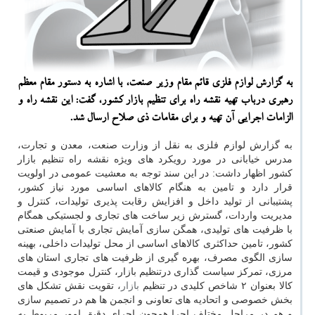
به گزارش لوازم فلزی قائم مقام وزیر صنعت، با اشاره به دستور مقام معظم
رهبری درباب تهیه نقشه راه برای تنظیم بازار كشور، گفت: این نقشه راه و
الزامات اجرایی آن تهیه و برای مقامات ذی صلاح ارسال شد.
به گزارش لوازم فلزی به نقل از وزارت صنعت، معدن و تجارت،
مدرس خیابانی در مورد رویكرد های ویژه نقشه راه تنظیم بازار
كشور اظهار داشت: در این سند توجه به معشیت عمومی در اولویت
قرار دارد و تامین به هنگام كالاهای اساسی مورد نیاز كشور،
پشتیبانی از تولید داخل و افزایش رقابت پذیری تولیدات، كنترل و
مدیریت واردات، گسترش زیر ساخت های تجاری و لجستیكی همگام
با ظرفیت های تولیدی، همگن سازی آمایش تجاری با آمایش صنعتی
كشور، تامین حداكثری كالاهای اساسی از محل تولیدات داخلی، بهینه
سازی الگوی مصرف، بهره گیری از ظرفیت های تجاری استان های
مرزی، تمركز سیاست گذاری درتنظیم بازار، كنترل موجودی و قیمت
كالا بعنوان ۲ شاخص كلیدی در تنظیم
بازار
، تقویت نقش تشكل های
بخش خصوصی و اتحادیه های تعاونی و انجمن ها هم در تصمیم سازی
و هم در مراحل مختلف اجرا همچون اجرای دقیق امور مربوط به