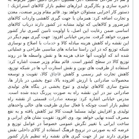
ذخیره سازی و بكارگیری ابزارهای تنظیم بازار كالاهای استراتژیك ؛
دستور كار اجرایی مسئولان خواهد بود. قائم مقام وزیر صنعت، معدن
و تجارت اضافه كرد: همزمان با جهت گیری كاهشی واردات كالاهای
غیرضرور و كالاهایی كه تولید مشابه در كشور دارند درباب كالاهای
اساسی ضمن رعایت این اصل، با اولویت تامین كسری نیاز كشور
صورت خواهد گرفت. مدرس خیابانی افزود: جهت گیری مهم دیگر در
این نقشه راه كاهش هزینه مبادله كالا و
خدمات
با اصلاح و نوسازی
شبكه توزیع كه در این راستا سامانه های مناسبی طراحی و عملیاتی
شده اند كه اولویت آنها حذف هزینه ها و نقش واسطه ها در روند
توزیع كالا در سطح كشور است. قائم مقام وزیر صمت اشاره كرد:
استفاده از ظرفیت های نوین و نقش استارت آپ ها در شبكه توزیع،
كاهش تجارت غیر رسمی و كاهش
قاچاق
كالا، تقویت و توسعه
محصولات صادراتی با ارزش افزوده بالا، تنوع بخشی در بازار ها،
متنوع سازی كالاهای تولیدی و تنوع بخشی در بنگاه های تولیدی
صادراتی نیز در این نقشه راه به صورت پررنگ دیده شده است.
مدرس خیابانی اشاره كرد: توسعه
صادرات
قسمتی از نقشه راه
تنظیم بازار است چونكه با فعال سازی ظرفیت های خالی واحدهای
تولیدی و افزایش تولید مسلما قیمت كالا نیز كاهش یافته و به نفع
مصرف كننده نهایی خواهد بود. وی افزود: تقویت نشان های ایرانی و
ساخت ایرانی با تغییر نگرش عمومی خصوصاً در عوامل توزیع و
عرضه كه به صورتی در ترویج فرهنگ استفاده از كالای داخلی نقش
مؤثری دارند نیز از جهت گیری های نقشه راه تنظیم بازار كشور