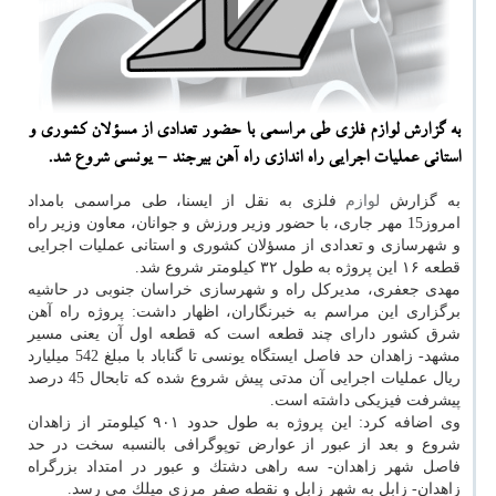
به گزارش لوازم فلزی طی مراسمی با حضور تعدادی از مسؤلان كشوری و
استانی عملیات اجرایی راه اندازی راه آهن بیرجند - یونسی شروع شد.
به گزارش
لوازم
فلزی به نقل از ایسنا، طی مراسمی بامداد
امروز15 مهر جاری، با حضور وزیر ورزش و جوانان، معاون وزیر راه
و شهرسازی و تعدادی از مسؤلان كشوری و استانی عملیات اجرایی
قطعه ۱۶ این پروژه به طول ۳۲ كیلومتر شروع شد.
مهدی جعفری، مدیركل راه و شهرسازی خراسان جنوبی در حاشیه
برگزاری این مراسم به خبرنگاران، اظهار داشت: پروژه راه آهن
شرق كشور دارای چند قطعه است كه قطعه اول آن یعنی مسیر
مشهد- زاهدان حد فاصل ایستگاه یونسی تا گناباد با مبلغ 542 میلیارد
ریال عملیات اجرایی آن مدتی پیش شروع شده كه تابحال 45 درصد
پیشرفت فیزیكی داشته است.
وی اضافه كرد: این پروژه به طول حدود ۹۰۱ كیلومتر از زاهدان
شروع و بعد از عبور از عوارض توپوگرافی بالنسبه سخت در حد
فاصل شهر زاهدان- سه راهی دشتك و عبور در امتداد بزرگراه
زاهدان- زابل به شهر زابل و نقطه صفر مرزی میلك می رسد.