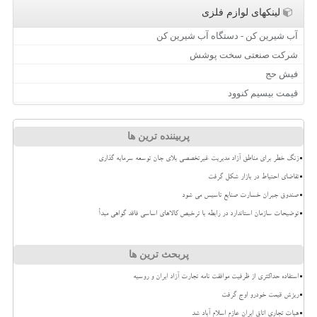
لینکهای لوازم فلزی
آب شیرین کن - دستگاه آب شیرین کن
شرکت صنعتی سخت پوشش
فیش حج
قیمت بیسیم کنوود
پربیننده ترین ها
زنگ خطر برای مناطق آزاد مدیریت غیرتخصصی بلای جان توسعه سرمایه گذاری
تقاضای احتیاط در بازار شکل گرفت
صندوق جبران خسارت صنایع تاسیس می شود
توضیحات سازمان استاندارد در رابطه با ترخیص کالاهای اساسی فاقد گواهی مبدأ
پربحث ترین ها
استفاده حداکثری از ظرفیت موافقت نامه تجارت آزاد ایران و روسیه
ریزش قیمت خودرو اوج گرفت
هیات تجاری اتاق ایران عازم اسلام آباد شد