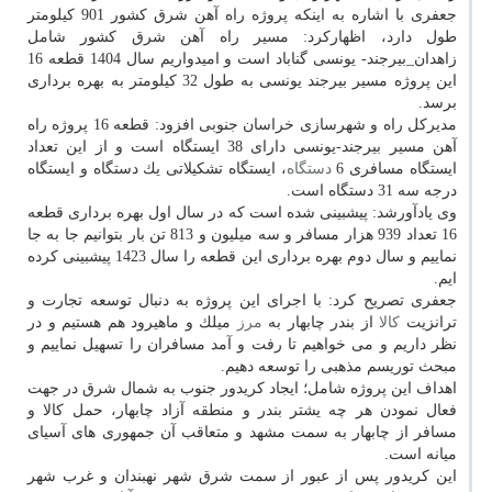
جعفری با اشاره به اینكه پروژه راه آهن شرق كشور 901 كیلومتر
طول دارد، اظهاركرد: مسیر راه آهن شرق كشور شامل
زاهدان_بیرجند- یونسی گناباد است و امیدواریم سال 1404 قطعه 16
این پروژه مسیر بیرجند یونسی به طول 32 كیلومتر به بهره برداری
برسد.
مدیركل راه و شهرسازی خراسان جنوبی افزود: قطعه 16 پروژه راه
آهن مسیر بیرجند-یونسی دارای 38 ایستگاه است و از این تعداد
ایستگاه مسافری 6
دستگاه
، ایستگاه تشكیلاتی یك دستگاه و ایستگاه
درجه سه 31 دستگاه است.
وی یادآورشد: پیشبینی شده است كه در سال اول بهره برداری قطعه
16 تعداد 939 هزار مسافر و سه میلیون و 813 تن بار بتوانیم جا به جا
نماییم و سال دوم بهره برداری این قطعه را سال 1423 پیشبینی كرده
ایم.
جعفری تصریح كرد: با اجرای این پروژه به دنبال توسعه تجارت و
ترانزیت
كالا
از بندر چابهار به
مرز
میلك و ماهیرود هم هستیم و در
نظر داریم و می خواهیم تا رفت و آمد مسافران را تسهیل نماییم و
مبحث توریسم مذهبی را توسعه دهیم.
اهداف این پروژه شامل؛ ایجاد كریدور جنوب به شمال شرق در جهت
فعال نمودن هر چه یشتر بندر و منطقه آزاد چابهار، حمل كالا و
مسافر از چابهار به سمت مشهد و متعاقب آن جمهوری های آسیای
میانه است.
این كریدور پس از عبور از سمت شرق شهر نهبندان و غرب شهر