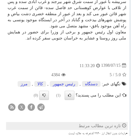
سربیشه با عبور از سمت شرق شهر بیرجند و غرب آبادی سده و پس
از تلاقی با عوارض كوهستانی حد فاصل سده- قائن از سمت غرب
شهر قائن عبور می كند و بعد از عبور از منطقه خضری دشت بیاض و
پوشش شهرهای بیدخت و گناباد در آخر در ایستگاه موجود یونسی به
راه آهن موجود بافق- مشهد متصل می شود.
معاون اول رئیس جمهور و برخی از وزرا برای حضور در همایش
ملی روز روستا و عشایر به خراسان جنوبی سفر كرده اند.
1398/07/15
11:33:20
4384
/ 5
5.0
تگهای خبر:
دستگاه
,
رئیس جمهور
,
كالا
,
مرز
این مطلب را می پسندید؟
(0)
(1)
X
تازه ترین مطالب مرتبط
واردات بدون انتقال ارز ۲۹۴۰ کدتعرفه به علاوه لیست