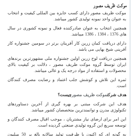
موکت ظریف مصور
موکت ظریف مصور دارای كسب جايزه بين المللی كيفيت و انتخاب
به عنوان واحد نمونه توليدی كشور میباشد.
همچنین انتخاب به عنوان صادركننده فعال و نمونه كشوری در سال
های 1376 ، 1384 ، 1386 میباشد.
دارای دريافت كمان زرين كار آفرينان برتر در سومين جشنواره كار
آفرينی شيخ بهايی می باشد.
همچنین دريافت لوح زرين اولين جشنواره ملی مشهورترين برندهای
ايران توسط گروه موکت ظريف مصور ، دلالت بر کیفیت بالای
محصولات و استفاده از مواد درجه یک و عالی میباشد.
ثمره این تلاش و کوشش جلب اعتماد و رضايت مصرف كنندگان
است.
هدف شرکت
موکت ظریف مصور
چیست؟
هدف این شرکت مبتنی بر بهره گيری از آخرين دستاوردهای
تكنولوژی مدرن و توانمندترين متخصصان كشور میباشد.
این امر برای ارضای نياز مشتريان ، موجب اقبال مصرف كنندگان و
توسعه سريع اين گروه توليدی صنعتی گرديده است.
به گونه ای كه اكنون با ظرفيت توليد سالانه بالغ بر 50 ميليون