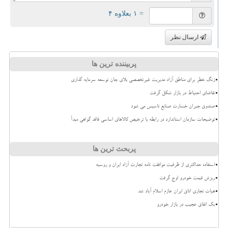
= ۱ بعلاوه ۴
ارسال نظر
پربیننده ترین ها
زنگ خطر برای مناطق آزاد مدیریت غیرتخصصی بلای جان توسعه سرمایه گذاری
تقاضای احتیاط در بازار شکل گرفت
صندوق جبران خسارت صنایع تاسیس می شود
توضیحات سازمان استاندارد در رابطه با ترخیص کالاهای اساسی فاقد گواهی مبدأ
پربحث ترین ها
استفاده حداکثری از ظرفیت موافقت نامه تجارت آزاد ایران و روسیه
ریزش قیمت خودرو اوج گرفت
هیات تجاری اتاق ایران عازم اسلام آباد شد
بک اتفاق عجیب در بازار خودرو