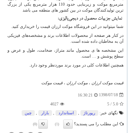
مترمربع موكت و زيربنایی حدود 110 هزار مترمربع يكی از بزرگ
ترين توليدكنندگان موكت در بين كشور های منطقه می باشد
نمایش جزییات محصول در دیجی‌پالیزی:
شما میتوانید در این فروشگاه موکت ارزان قیمت را خریداری کنید.
در کنار هر صفحه از محصولات اطلاعات برند و مشخصه‌های فیزیکی
آن به مخاطبان داده شده است.
این مشخصه ها ی محصول مانند متراژ، ضخامت، طول و عرض و
سطح پوشش و … است.
همچنین اطلاعات کلی در مورد برند موردنظر وجود دارد.
قیمت موکت ارزان
،
موکت ارزان
،
قیمت موکت
1398/07/18
16:30:21
4027
/ 5
5.0
تگهای خبر:
رپورتاژ
,
استاندارد
,
بازار
,
چین
این مطلب را می پسندید؟
(0)
(1)