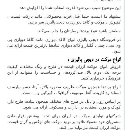
این موضوع سبب می شود قدرت انتخاب شما را افزایش دهد.
پیشنهاد ما اینست حتما قبل خرید محصولاتی مانند پارکت لمینت ،
کفپوش ، موکت و کاغذ دیواری به دیجی‌پالیزی سر بزنید.
مطمئن باشید تنوع برندها رضایتتان را جلب می‌کند.
در فروشگاه دیجی پالیزی انواع کاغذ دیواری مانند
کاغذ دیواری پی
وی سی
، چینی، گلدار و
کاغذ دیواری ساده
با نازلترین قیمت ارائه می
شود.
انواع موکت در دیچی پالیزی :
فروش انواع
موکت ارزان قیمت
در طرح و رنگ مختلف، کیفیت
درجه یک، دوام بالا، ضد پُرزدهی و حساسیت را میتوانید از این
فروشگاه خریداری کنید.
انواع برندها همچون موکت ظریف مصور، پالاز، آرتا، دسو، پارسف
استاندارد کارپت، آلفا، میلنیوم، گرافیک ، فیرکین و ... است.
بر اساس رول و تایل در طرح های مختلف همچون ساده، طرح دار،
کودک و مورد استفاده در ادارات و مسکونی ارائه می شود.
شرکتهای تولیدی موکت در ایران برای تحت پوشش قرار دادن
مشتریان خود معمولا علاوه بر تولید موکت های لوکس و گران قیمت،
موکت ارزان قیمت نیز تولید می کنند.