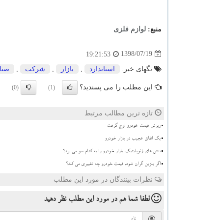
منبع:
لوازم فلزی
1398/07/19
19:21:53
تگهای خبر:
استاندارد
,
بازار
,
شركت
,
صنای
این مطلب را می پسندید؟
(0)
(1)
تازه ترین مطالب مرتبط
ریزش قیمت خودرو اوج گرفت
بک اتفاق عجیب در بازار خودرو
تنش های ژئوپلیتیک، بازار خودرو را به کدام سو می برد؟
اگر بنزین گران شود، قیمت خودرو چه تغییری می کند؟
نظرات بینندگان در مورد این مطلب
لطفا شما هم
در مورد این مطلب
نظر دهید