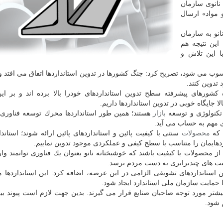
 نانوی سازمان
 مواد» ارسال
ر در حوزه نانو به سازمان
این نتیجه هم
ا این تلاش و
ب می شود، تصریح كرد: جنگ كشورها در تدوین استانداردها اتفاق می افتد و
 تدوین كنند.
ره كشورهای پیشرفته سطح تدوین استانداردهای خودرا بالا برده اند و بر ا
لا جایگاه خوبی در تدوین استانداردها داریم.
تكنولوژی و توسعه
بازار
هستند؛ همین طور استانداردها محرك توسعه فناوری 
 مهم به حساب می آید.
 كه
محصولات
سنتی با كیفیت پائین و استانداردهای پائین ارائه شوند؛ استاندار
اردهایمان را متناسب با سطح كیفی و عملكردی موجود تدوین نماییم.
ز محصولات با كیفیت باشند كه خوشبختانه نانو بعنوان یك فناوری توانمند وا
بلیت های چندبرابری به دست مردم برسد.
ن استانداردهای تشویقی الزامی در این عرصه، اضافه كرد: این استانداردها م
با حمایت سازمان ملی استاندارد ایجاد شود.
یشتر مورد توجه صاحبان صنایع قرار می گیرند. بدین جهت لازم است پیوند بین
 شود.