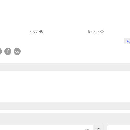
3977
/ 5
5.0
ع