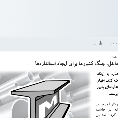
صنعت
بازار
 شد
 داخل، جنگ كشورها برای ایجاد استانداردها
اره به اینكه
ه كنند، اظهار
داردهای پائین
برسند.
كار امروز در
كه در حاشیه
 كرد: صدمین