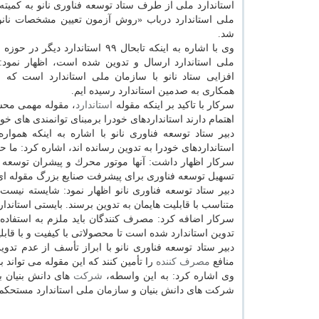
استاندارد ملی از طرف ستاد توسعه فناوری نانو به كمیته
ملی استاندارد درباب «روش آزمون تعیین مشخصات نانو
شد.
وی با اشاره به اینكه تابحال ۹۹ استاندارد دیگ
ملی استاندارد ارسال و تدوین شده است، اظهار نمود: 
افزایی ستاد نانو با سازمان ملی استاندارد است كه ب
همكاری به صدمین استاندارد رسیده ایم.
سركار با تاكید بر اینكه مقوله
استاندارد
، مقوله مهمی محسو
اهتمام دارند استانداردهای خودرا برمبنای توانمندی های خود
دبیر ستاد توسعه فناوری نانو با اشاره به اینكه هموا
استانداردهای خودرا به تدوین رسانده اند، اشاره كرد: ما حا
سركار اظهار داشت: آنها موتور محرك و پیشران توسعه 
تسهیل توسعه فناوری برای پیشرفت صنایع بزرگ مقوله ای
دبیر ستاد توسعه فناوری نانو اظهار نمود: شایسته نیست
متناسب با قابلیت هایمان به تدوین برسند. بایستی استاند
سركار اضافه كرد: مصرف كنندگان باید ملزم به استفاده ا
تدوین استاندارد شده است تا محصولاتی با كیفیت و با قا
دبیر ستاد توسعه فناوری نانو با ابراز تأسف از عدم تدوی
منافع
مصرف كننده
را تأمین كنند كه این مقوله می تواند 
وی اشاره كرد: به این واسطه،
شركت
های دانش بنیان ب
شركت های دانش بنیان و سازمان ملی استاندارد مستحكم