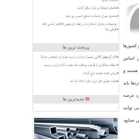
سرمایه گذاری
تقاضای احتیاط در بازار شکل گرفت
صندوق جبران خسارت صنایع تاسیس می شود
توضیحات سازمان استاندارد در رابطه با ترخیص کالاهای اساسی فاقد
گواهی مبدأ
 كشورها
پربحث ترین ها
کدام گروههای کالایی مشمول واردات با رویه جدید ارز اشخاص شدند؟
ین اساس
استفاده حداکثری از ظرفیت موافقت نامه تجارت آزاد ایران و روسیه
هستند و
ریزش قیمت خودرو اوج گرفت
هیات تجاری اتاق ایران عازم اسلام آباد شد
دها باید
رد عرصه
جدیدترین ها
ی توانند
 صنایع،