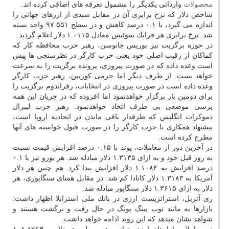
محصولات
وارداتی یكدیگر را مشمول تعرفه های اضافی كرده اند.
شاخص دلار كه نرخ برابری آن در مقابل سبدی از ارزهای جهانی را
اندازه می گیرد، با ۰.۱ درصد كاهش و در سطح ۹۷.۵۵۱ واحد بسته
شد. نرخ برابری هر فرانك سوئیس معادل ۱.۰۱۱۵ دلار اعلام گردید.
در حوزه برگزیت نیز بوریس جانوسن، رهبر حزب محافظه كار كه
كماكان از رقیب اصلی خود یعنی حزب كارگر در نظرسنجی ها پیش
است وعده داده كه در صورت پیروزی، پرونده برگزیت را به سرعت
خواهد بست. از طرف دیگر اما جرمی كوربین، رهبر حزب كارگر
وعده داده است در صورت پیروزی در انتخابات، رفراندوم برگزیت را
برای دومین بار برگزار خواهدنمود اما افزوده كه در جریان این همه
پرسی موضعی بی طرف اتخاذ خواهدنمود. رهبر حزب لیبرال
دموكرات انگلیس كه طرفدار باقی ماندن در اتحادیه اروپا است،
پیشنهاد همكاری با حزب كارگر را در صورت قبول خواسته های آنها
مطرح كرده است.
در آخرین دور از معاملات، پوند با ۰.۱۵ درصد افزایش قیمت نسبت
به روز قبل خود و به ازای ۱.۳۱۳۵ دلار مبادله شد. هر یورو نیز با ۰.۱
درصد افزایش به ۱.۱۰۸۴ دلار افزایش پیدا كرد. هم چنین هر دلار
آمریكا به ۱.۳۱۸۳ دلار كانادا كم شد. در مقابل همتای سنگاپوری، هر
دلار به ازای ۱.۳۶۱۵ دلار سنگاپور مبادله شد.
ری آتریل، استراتژیست ارزی در بانك ملی استرایلا اظهار داشت:
بازارها به مانند توپ پینگ پونگ در حال رفت و برگشت هستند و
شواهد نشان میدهد كه این روند ادامه خواهد داشت.