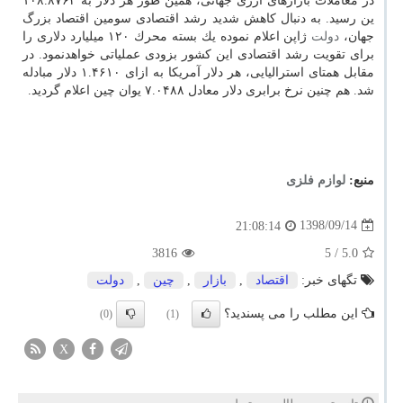
در معاملات بازارهای ارزی جهانی، همین طور هر دلار به ۱۰۸.۸۷۶۳
ین رسید. به دنبال كاهش شدید رشد اقتصادی سومین اقتصاد بزرگ
جهان،
دولت
ژاپن اعلام نموده یك بسته محرك ۱۲۰ میلیارد دلاری را
برای تقویت رشد اقتصادی این كشور بزودی عملیاتی خواهدنمود. در
مقابل همتای استرالیایی، هر دلار آمریكا به ازای ۱.۴۶۱۰ دلار مبادله
شد. هم چنین نرخ برابری دلار معادل ۷.۰۴۸۸ یوان چین اعلام گردید.
منبع:
لوازم فلزی
1398/09/14
21:08:14
3816
/ 5
5.0
تگهای خبر:
اقتصاد
,
بازار
,
چین
,
دولت
این مطلب را می پسندید؟
(0)
(1)
X