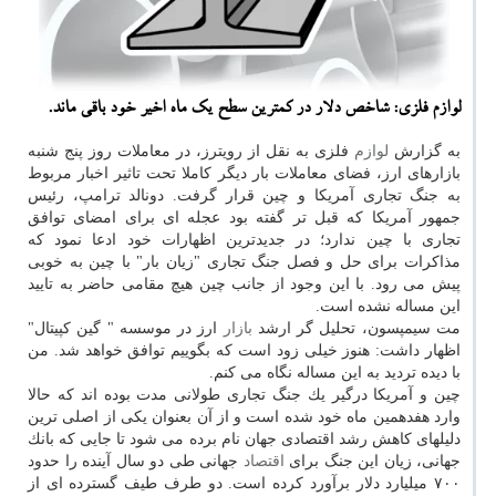
لوازم فلزی: شاخص دلار در كمترین سطح یك ماه اخیر خود باقی ماند.
به گزارش
لوازم
فلزی به نقل از رویترز، در معاملات روز پنج شنبه
بازارهای ارز، فضای معاملات بار دیگر كاملا تحت تاثیر اخبار مربوط
به جنگ تجاری آمریكا و چین قرار گرفت. دونالد ترامپ، رئیس
جمهور آمریكا كه قبل تر گفته بود عجله ای برای امضای توافق
تجاری با چین ندارد؛ در جدیدترین اظهارات خود ادعا نمود كه
مذاكرات برای حل و فصل جنگ تجاری "زیان بار" با چین به خوبی
پیش می رود. با این وجود از جانب چین هیچ مقامی حاضر به تایید
این مساله نشده است.
مت سیمپسون، تحلیل گر ارشد
بازار
ارز در موسسه " گین كپیتال"
اظهار داشت: هنوز خیلی زود است كه بگوییم توافق خواهد شد. من
با دیده تردید به این مساله نگاه می كنم.
چین و آمریكا درگیر یك جنگ تجاری طولانی مدت بوده اند كه حالا
وارد هفدهمین ماه خود شده است و از آن بعنوان یكی از اصلی ترین
دلیلهای كاهش رشد اقتصادی جهان نام برده می شود تا جایی كه بانك
جهانی، زیان این جنگ برای
اقتصاد
جهانی طی دو سال آینده را حدود
۷۰۰ میلیارد دلار برآورد كرده است. دو طرف طیف گسترده ای از