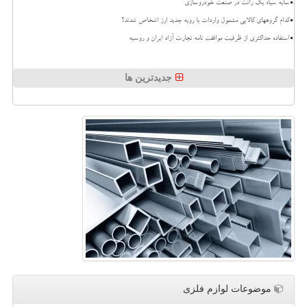
سایه سیاه یک رانت در صنعت خودروسازی
کدام گروههای کالایی مشمول واردات با رویه جدید ارز اشخاص شدند؟
استفاده حداکثری از ظرفیت موافقت نامه تجارت آزاد ایران و روسیه
جدیدترین ها
موضوعات لوازم فلزی