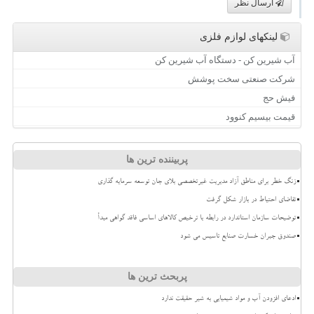
ارسال نظر
لینکهای لوازم فلزی
آب شیرین کن - دستگاه آب شیرین کن
شرکت صنعتی سخت پوشش
فیش حج
قیمت بیسیم کنوود
پربیننده ترین ها
زنگ خطر برای مناطق آزاد مدیریت غیرتخصصی بلای جان توسعه سرمایه گذاری
تقاضای احتیاط در بازار شکل گرفت
توضیحات سازمان استاندارد در رابطه با ترخیص کالاهای اساسی فاقد گواهی مبدأ
صندوق جبران خسارت صنایع تاسیس می شود
پربحث ترین ها
ادعای افزودن آب و مواد شیمیایی به شیر حقیقت ندارد