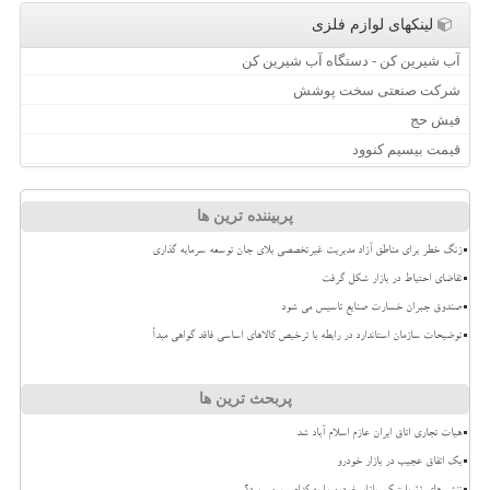
لینکهای لوازم فلزی
آب شیرین کن - دستگاه آب شیرین کن
شرکت صنعتی سخت پوشش
فیش حج
قیمت بیسیم کنوود
پربیننده ترین ها
زنگ خطر برای مناطق آزاد مدیریت غیرتخصصی بلای جان توسعه سرمایه گذاری
تقاضای احتیاط در بازار شکل گرفت
صندوق جبران خسارت صنایع تاسیس می شود
توضیحات سازمان استاندارد در رابطه با ترخیص کالاهای اساسی فاقد گواهی مبدأ
پربحث ترین ها
هیات تجاری اتاق ایران عازم اسلام آباد شد
بک اتفاق عجیب در بازار خودرو