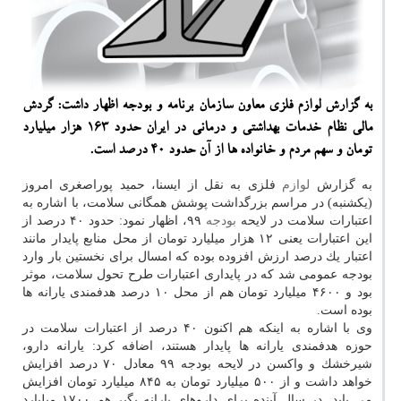
به گزارش لوازم فلزی معاون سازمان برنامه و بودجه اظهار داشت: گردش
مالی نظام خدمات بهداشتی و درمانی در ایران حدود ۱۶۳ هزار میلیارد
تومان و سهم مردم و خانواده ها از آن حدود ۴۰ درصد است.
به گزارش
لوازم
فلزی به نقل از ایسنا، حمید پوراصغری امروز
(یكشنبه) در مراسم بزرگداشت پوشش همگانی سلامت، با اشاره به
اعتبارات سلامت در لایحه
بودجه
۹۹، اظهار نمود: حدود ۴۰ درصد از
این اعتبارات یعنی ۱۲ هزار میلیارد تومان از محل منابع پایدار مانند
اعتبار یك درصد ارزش افزوده بوده كه امسال برای نخستین بار وارد
بودجه عمومی شد كه در پایداری اعتبارات طرح تحول سلامت، موثر
بود و ۴۶۰۰ میلیارد تومان هم از محل ۱۰ درصد هدفمندی یارانه ها
بوده است.
وی با اشاره به اینكه هم اكنون ۴۰ درصد از اعتبارات سلامت در
حوزه هدفمندی یارانه ها پایدار هستند، اضافه كرد: یارانه دارو،
شیرخشك و واكسن در لایحه بودجه ۹۹ معادل ۷۰ درصد افزایش
خواهد داشت و از ۵۰۰ میلیارد تومان به ۸۴۵ میلیارد تومان افزایش
می یابد. در سال آینده برای داروهای یارانه بگیر هم ۱۷۰۰ میلیارد