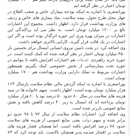
تومان اعتبار در نظر گرفته ایم.
پوراصغری با اشاره به اینكه بودجه بیماران خاص و صعب العلاج در
چهار محل طرح تحول، بیمه سلامت، بنیاد بیماری های خاص و ردیف
های وزارت بهداشت قرار دارد، اظهار داشت: مجموع این اعتبارات
بالغ بر ۱۲۰۰ میلیارد تومان است. به نظر می آید پراكندگی این
اعتبارات در میزان بهره وری این حوزه اثرگذار بوده است و اگر این
اعتبارات در یك قالب قرار گیرند، كارایی بالاتری خواهند داشت.
وی اضافه كرد: در بحث تامین نیروی انسانی امسال برای نخستین بار
۴۵۰ میلیارد تومان اعتبار در نظر گرفته شده كه كمك كننده است. در
حوزه خرید راهبردی
خدمات
هم اعتبارات افزایش یافته تا بتوانیم در
حوزه تخت بیمارستانی از بخش خصوصی كمك بگیریم. همینطور
اعتبارات مربوط به تملك دارایی وزارت بهداشت هم ۱۷۰۰ میلیارد
تومان است.
پوراصغری با اشاره به اینكه گردش مالی نظام سلامت پارسال ۱۶۳
هزار میلیارد تومان بوده است، اظهار داشت: سهم خانواده ها در سبد
هزینه های سلامت در سال ۸۰ حدود ۵۰ درصد بود یا ۶۰ هزار میلیارد
تومان پرداخته اند كه امسال به زیر ۴۰ درصد كاهش یافته و نقش
منابع عمومی بارزتر شده است.
وی اضافه كرد: اعتبارات نظام سلامت از سال ۹۳ تا ۹۸ حدود دو
برابر شده و سهم
دولت
یعنی منابع عمومی از هزینه های سلامت
حدود ۷۸ درصد افزایش یافته است، اما همچنان فشار هزینه های
سلامت بر اقشار صدمه پذیر همچنان بالاست. باید توجه كرد كه ۷۳