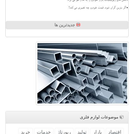
تنش های ژئوپلیتیک، بازار خودرو را به کدام سو می برد؟
اگر بنزین گران شود، قیمت خودرو چه تغییری می کند؟
جدیدترین ها
موضوعات لوازم فلزی
اقتصاد
بازار
تولید
رپورتاژ
خدمات
خرید