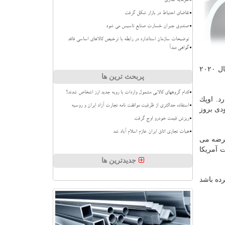
سرمایه گذاری
تقاضای احتیاط در بازار شکل گرفت
صندوق جبران خسارت صنایع تاسیس می شود
توضیحات سازمان استاندارد در رابطه با ترخیص کالاهای اساسی فاقد
گواهی مبدأ
اوپك و سایر تولیدكنندگان در نوامبر موافقت كردند محدودیت عرضه خودرا كه از سال ۲۰۱۷ به اجرا گذاشته اند، در سه ماهه اول سال ۲۰۲۰
پربحث ترین ها
کدام گروههای کالایی مشمول واردات با رویه جدید ارز اشخاص شدند؟
د. اوپك
استفاده حداکثری از ظرفیت موافقت نامه تجارت آزاد ایران و روسیه
ار بزودی بروز
ریزش قیمت خودرو اوج گرفت
هیات تجاری اتاق ایران عازم اسلام آباد شد
عرضه می
نفت آمریكا
جدیدترین ها
میلیون بشكه كاهش پیدا كرده باشد