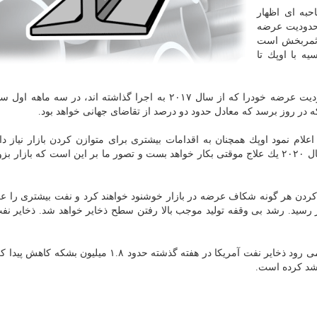
حبه ای اظهار
محدودیت عرضه
و ثمربخش است
ه با اوپك تا
لام نمود اوپك همچنان به اقدامات بیشتری برای متوازن كردن بازار نیاز دار
مشكل را بطور كامل حل نكرده و در سه ماهه نخست سال ۲۰۲۰ یك علاج موقتی بكار خواهد بست و تصور ما بر این است كه باز
ر كردن هر گونه شكاف عرضه در بازار خوشنود خواهند كرد و نفت بیشتری را 
 حدود ۱۳ میلیون بشكه در روز رسید. رشد بی وقفه تولید موجب بالا رفتن سطح ذخایر خواهد شد. ذخایر 
با این حال بر اساس نظرسنجی مقدماتی رویترز، انتظار می رود ذخایر نفت آمریكا در هفته گذشته حدود ۱.۸ 
 رشد كرده است.