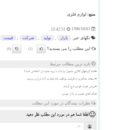
منبع:
لوازم فلزی
1398/10/03
12:42:51
تگهای خبر:
بازار
,
تولید
,
شركت
,
قیمت
این مطلب را می پسندید؟
(0)
(1)
تازه ترین مطالب مرتبط
کدام گروههای کالایی مشمول واردات با رویه جدید ارز اشخاص شدند؟
استفاده حداکثری از ظرفیت موافقت نامه تجارت آزاد ایران و روسیه
ریزش قیمت خودرو اوج گرفت
بک اتفاق عجیب در بازار خودرو
نظرات بینندگان در مورد این مطلب
لطفا شما هم
در مورد این مطلب
نظر دهید