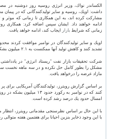
الكساندر نواك، وزیر انرژی روسیه روز دوشنبه در مصا
داشت: اوپك، روسیه و سایر تولیدكنندگانی كه در پیمان 
مشاركت كرده اند، به این همكاری تا زمانی كه موثر 
ادامه خواهند داد. ایشان سپس اضافه كرد: همكاری روسی
زمانی كه شرایط
بازار
ایجاب كند، ادامه خواهد یافت.
تشدید كنند و كاهش تولید آنها ممكنست به ۲.۱ میلیون بشكه در روز برسد كه معادل حدود دو درصد از تقاضای جهانی خواهد بود.
شركت تحقیقات بازار نفت "ریستاد انرژی" در یادداشتی اع
مازاد عرضه را درخواهد یافت.
بر اساس گزارش رویترز، تولیدكنندگان آمریكایی برای پ
كنند كه در نوامبر به ركورد
امسال حدود یك درصد رشد كرده است.
با این وجود ذخایر بنزین احیانا برای هفتمین هفته متوالی