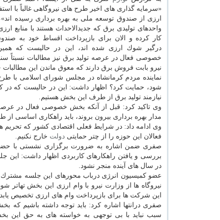
«سرمایه گذاری های اخیر طرح های نیروگاهی غالباً با استفا
ارزی از صندوق توسعه ملی به بهره برداری رسیده اند»،
واحدهای تولیدی برق كه جدیدالاحداث هستند با منابع ارزی ب
كار كرده و الان برای بازپرداخت اقساط خود به صند
درگیر شوك ارزی شده اند، این در حالیست كه همی
خصوصی فعال در عرصه تولید برق نیز مطالبات نسبتاً سنگ
نیرو بابت فروش برق دارند كه معوق ماندن این مطالبات
نماینده مردم كرمانشاه در مجلس شورای اسلامی با طرح 
شود، حمایت كرد؟ اظهار داشت: این در حالیست كه در 
نیازمند تولید برق از طرف این بخش هستیم.
وی تاكید كرد: قبل از آنكه بخش خصوصی فعال در عرصه ت
مدار بهره برداری بیرون بروند، باید راهكاری اساسی از ط
وی ادامه داد: در شرایط فعلی اقتصادی كشور كه تحریم 
فعالان این حوزه را از چتر حمایتی
دولت
خارج نكنیم.
صفری ضمن اشاره به ضرورت برگزاری نشستی با حضور تو
بررسی و یافتن راهكارهای كاربردی اظهار داشت: این جلس
در سال های آینده منجر نشود.
عضو كمیسیون انرژی درباب محورهای این جلسه مشترك نی
این شركت ها برای بازپرداخت وام های ارزی تخصیص یابد.
صفری درانتها اشاره كرد: باید توجه داشته باشیم كه 
سبب نباید با بی توجهی به خواسته های به حق این بخ