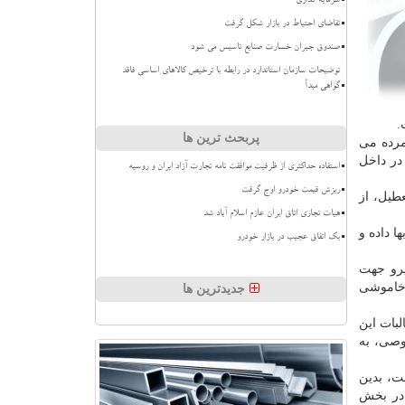
سرمایه گذاری
تقاضای احتیاط در بازار شکل گرفت
صندوق جبران خسارت صنایع تاسیس می شود
توضیحات سازمان استاندارد در رابطه با ترخیص کالاهای اساسی فاقد
گواهی مبدأ
.
پربحث ترین ها
مرده می
ر داخل
استفاده حداکثری از ظرفیت موافقت نامه تجارت آزاد ایران و روسیه
ریزش قیمت خودرو اوج گرفت
طیل، از
هیات تجاری اتاق ایران عازم اسلام آباد شد
ا داده و
بک اتفاق عجیب در بازار خودرو
یرو جهت
 خاموشی
جدیدترین ها
بات این
 بخش خصوصی، به
ت، بدین
 در بخش