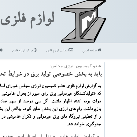
لوازم فلزی
صفحه اصلی
مطالب لوازم فلزی
درباره لوازم فلزی
عضو كمیسیون انرژی مجلس:
باید به بخش خصوصی تولید برق در شرایط تحری
به گزارش لوازم فلزی عضو كمیسیون انرژی مجلس شورای اسلام
كه «تولیدكنندگان غیردولتی برق برای عبور از بحران خاموشی ه
دولت بوده اند»، اظهار داشت: اگر سی درصد از سهم صاد
بازپرداخت وام های ارزی این بخش تعلق گیرد، چالش این ب
و از تعطیلی نیروگاه های برق غیردولتی و تكرار خاموشی در 
جلوگیری خواهد شد.
به گزارش
لوازم
فلزی به نقل از ایسنا، احمد صفری با