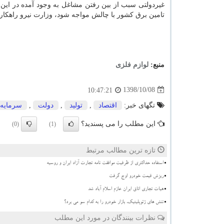
غیردولتی سبب از بین رفتن مشاغل به وجود آمده در این
تامین برق كشور با چالش مواجه شود، وزارت نیرو راهكار
منبع:
لوازم فلزی
1398/10/08
10:47:21
تگهای خبر:
اقتصاد
,
تولید
,
دولت
,
سرمایه
این مطلب را می پسندید؟
(0)
(1)
تازه ترین مطالب مرتبط
استفاده حداکثری از ظرفیت موافقت نامه تجارت آزاد ایران و روسیه
ریزش قیمت خودرو اوج گرفت
هیات تجاری اتاق ایران عازم اسلام آباد شد
تنش های ژئوپلیتیک، بازار خودرو را به کدام سو می برد؟
نظرات بینندگان در مورد این مطلب