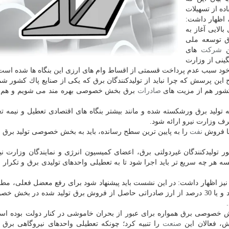
ده از تسهیلات
 اظهار داشت:
الایی آغاز به
وق توسعه ملی
ن
شركت
های
ینی از وزارت
 خود سبب عدم پرداخت قسمتی از اقساط وام های ارزی این بنگاه ها شده است
این پرسش كه چرا نباید از تولیدكنندگان برق كه یكی از صنایع پاك كشور ش
كشور هم از مزیت های
صادرات
برق بخش خصوصی بهره مند می شویم و هم د
ولید برق ورشكسته شده و مانند بیشتر بنگاه های اقتصادی تعطیل و نیمه تع
رف وزارت نیرو ارائه شود.
ها فروش
نفت
را به پایین ترین سطح رسانده، باید به بخش خصوصی تولید برق به
لیدكنندگان غیردولتی برق، اعضای كمیسیون انرژی و نمایندگان وزارت ن
ه هر چه سریع تر باید اجرا شود تا به تعطیلی واحدهای تولیدی برق و تكرار
ز اظهار داشت: در این نشست باید پیشنهاد شود برای رفع معضل فعلی، مطال
نیروگاه ها از وزارت نیرو با وام ارزی این بخش تهاتر شود و یا 30 درصد از ارز صادراتی حاصل از فروش برق تولید شده در
بخش خصوصی برق همواره برای عبور از بحران خاموشی در كنار دولت بوده اس
ش، فعالان این
صنعت
را تنبیه كرد؛ چونكه تعطیلی واحدهای نیروگاهی برق