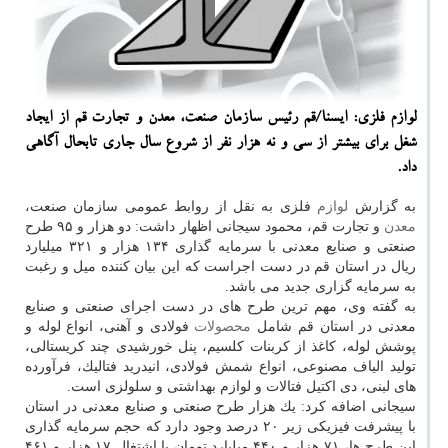
لوازم فلزی: ایسنا/قم رئیس سازمان صنعت، معدن و تجارت قم از ایجاد
شغل برای بیشتر از سی و نه هزار نفر از شروع سال جاری تابحال آگاهی
داد.
به گزارش
لوازم
فلزی به نقل از روابط عمومی سازمان صنعت،
معدن
و تجارت قم، محمود سیجانی اظهار داشت: دو هزار و ۹۵ طرح
صنعتی و صنایع معدنی با سرمایه گذاری ۱۳۴ هزار و ۳۲۱ میلیارد
ریال در استان قم در دست اجراست كه این بیان كننده میل و رغبت
به سرمایه گزاری جدید می باشد.
به گفته وی، مهم ترین طرح های در دست اجرای صنعتی و صنایع
معدنی در استان قم شامل
محصولات
فولادی و آهنی، انواع لوله و
پوشش لوله، كاغذ از كربنات كلسیم، پنل خورشیدی چند كریستالی،
تولید الیاف مصنوعی، انواع شمش فولادی، انیدرید فتالیك، فرآورده
های لبنی، دی اكتیل فتالات و لوازم بهداشتی و سلولزی است.
سیجانی اضافه كرد: یك هزار طرح صنعتی و صنایع معدنی در استان
با پیشرفت فیزیكی زیر ۲۰ درصد وجود دارد كه حجم سرمایه گذاری
این طرح ها، ۷۱ هزار و ۴۴۰ میلیارد تومان با اشتغال ۱۷ هزار و ۴۶۱