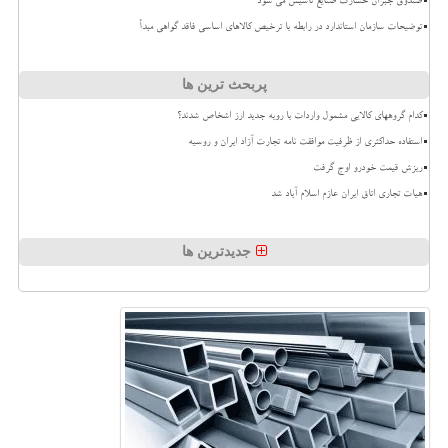
صندوق جبران خسارت صنایع تاسیس می شود
توضیحات سازمان استاندارد در رابطه با ترخیص کالاهای اساسی فاقد گواهی مبدأ
پربحث ترین ها
کدام گروههای کالایی مشمول واردات با رویه جدید ارز اشخاص شدند؟
استفاده حداکثری از ظرفیت موافقت نامه تجارت آزاد ایران و روسیه
ریزش قیمت خودرو اوج گرفت
هیات تجاری اتاق ایران عازم اسلام آباد شد
جدیدترین ها