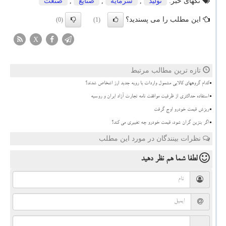
تگهای خبر:
تولید
,
سرمایه
,
صنایع
,
صنعت
این مطلب را می پسندید؟
(0)
(1)
X
تازه ترین مطالب مرتبط
کدام گروههای کالایی مشمول واردات با رویه جدید ارز اشخاص شدند؟
استفاده حداکثری از ظرفیت موافقت نامه تجارت آزاد ایران و روسیه
ریزش قیمت خودرو اوج گرفت
اگر بنزین گران شود، قیمت خودرو چه تغییری می کند؟
نظرات بینندگان در مورد این مطلب
لطفا شما هم
نظر دهید