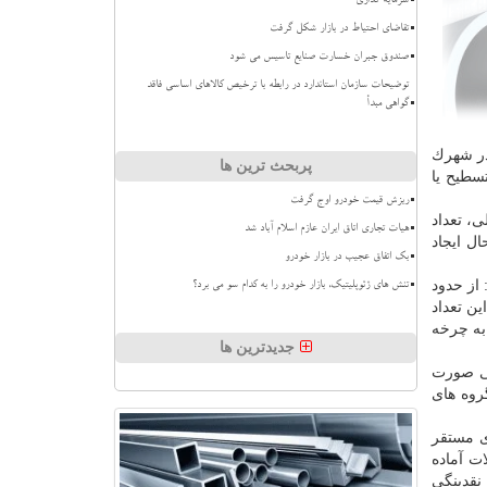
سرمایه گذاری
تقاضای احتیاط در بازار شکل گرفت
صندوق جبران خسارت صنایع تاسیس می شود
توضیحات سازمان استاندارد در رابطه با ترخیص کالاهای اساسی فاقد
گواهی مبدأ
۳ هزار واحد صنعتی مستقر در شهرك
پربحث ترین ها
سطیح یا
ریزش قیمت خودرو اوج گرفت
هزار واحد صنعتی فعال قبلی، تعداد
هیات تجاری اتاق ایران عازم اسلام آباد شد
ر حال ایجاد
بک اتفاق عجیب در بازار خودرو
از حدود
تنش های ژئوپلیتیک، بازار خودرو را به کدام سو می برد؟
دند كه از این تعداد
 واحد صنعتی راكد باردیگر به چرخه
جدیدترین ها
ی صورت
روه های
ی مستقر
ت آماده
نقدینگی