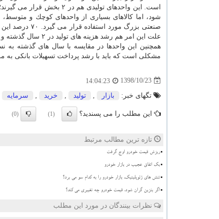
است. این واحدهای تولیدی هم در ۲ بخش قرار می گیرند؛ بعضی از این واحدها كالای نهایی تولید می كنند كه در
شود، اما كالاهای بسیاری از واحدهای كوچك و متوسط، اق
صنعتی بزرگ مورد
علت این امر هم رشد هزینه های تولید در ۲ سال گذشته و افزایش سطح عمومی قیمت هاست.
همچنین این واحدها در مقایسه با سال های گذشته به نسب
مشكلی است كه باید با رشد پرداخت تسهیلات بانكی به مر
1398/10/23
14:04:23
تگهای خبر:
بازار
,
تولید
,
خرید
,
سرمایه
این مطلب را می پسندید؟
(0)
(1)
تازه ترین مطالب مرتبط
ریزش قیمت خودرو اوج گرفت
بک اتفاق عجیب در بازار خودرو
تنش های ژئوپلیتیک، بازار خودرو را به کدام سو می برد؟
اگر بنزین گران شود، قیمت خودرو چه تغییری می کند؟
نظرات بینندگان در مورد این مطلب