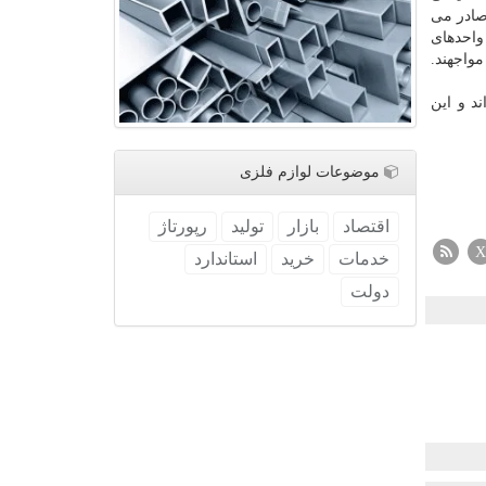
ادر می
واحدهای
سب مواجهند.
د و این
موضوعات لوازم فلزی
اقتصاد
بازار
تولید
رپورتاژ
X
خدمات
خرید
استاندارد
دولت