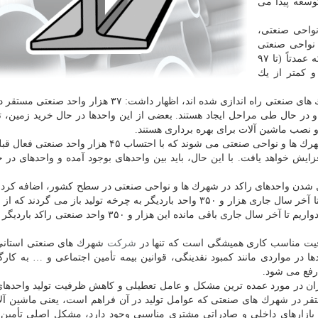
وسعه پیدا می
نواحی صنعتی،
رك ها و نواحی صنعتی
موفق به استقرار و دریافت پروانه بهره داری شده اند كه عمدتاً (تا ۹۷
ای متوسط و كمتر از یك
صالحی نیا در مورد تعداد واحدهای جدید كه اخیراً در شهرك های صنعتی راه اندازی شده اند، اظهار داشت: ۷
 در حال طی مراحل ایجاد هستند. بعضی از این واحدها در حال خرید زمین، ت
نصب ماشین آلات برای بهره برداری هستند.
وی افزود: این واحدها هم به تناوب، وارد چرخه تولید در شهرك ها و نواحی صنعتی می شوند كه با احتساب ۴۵ 
رك های صنعتی به ۸۲ هزار واحد افزایش خواهد یافت. با این حال، باید بین واحدهای بوجود آمده و واحدهای د
 شدن واحدهای راكد در شهرك ها و نواحی صنعتی در سطح كشور، اضافه كرد: 
۱۰ هزار واحد صنعتی راكد مستقر در شهرك های صنعتی تا آخر سال جاری هزار و ۳۵۰ واحد باردیگر به چرخه تولید باز می گر
۹۴۰ واحد صنعتی در ۹ ماه سال جاری عملیاتی شده و امیدواریم تا آخر سال جاری باقی مانده این هزار و ۳۵۰
ظرفیت مناسب كاری همیشگی است كه تنها در
شركت
شهرك های صنعتی استان
ا در مواردی مانند كمبود نقدینگی، قوانین بیمه تأمین اجتماعی و … به كارگ
رفع می شود.
ان در مورد عمده ترین مشكل و عامل تعطیلی و كاهش ظرفیت تولید واحدها
قر در شهرك های صنعتی كه عوامل تولید در آن فراهم است، یعنی ماشین آلا
بازارهای داخلی و صادراتی مشتری مناسبی وجود دارد، مشكل اصلی تأمین 