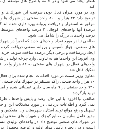
هتكار ایجاد می شود و در ادامه با طرح های توسعه ای ت
كند.
وی در مورد میزان فعال بودن ظرفیت این شهرك ها و 
توضیح داد: ۴۴ هزار و ۸۰۰ واحد صنعتی در شه
درصد) آنها واحدهای كوچك، ۲ درصد واحده
درصد واحدهای بزرگ را شامل می شود.
های صنعتی، جواز تأسیس و پروانه صنعتی دریافت كرده و
ایجاد زیرساخت و برخی دیگر درصدد ساخت سوله، خرید و 
واحدهای فعال در شه
تفكیك قائل شد.
معاون وزیر صمت در مورد اقدامات انجام شده برای فعال
تولید بازگردند.
صالحی نیا افزود: با این حال، رصد و پایش واحدها با 
نمی گیرد و اطلاعات دریافتی در مورد مشكلات این واحده
تسهیل و رفع موانع تولید استان، شهرستان و… منعكس و 
مدیر عامل سازمان صنایع كوچك و شهرك های صنعتی ایر
در شهرك های صنعتی توضیح داد: در واحدهای تولیدی مست
است و در زنجیره تأمین مواد اولیه و عرضه محصول در 