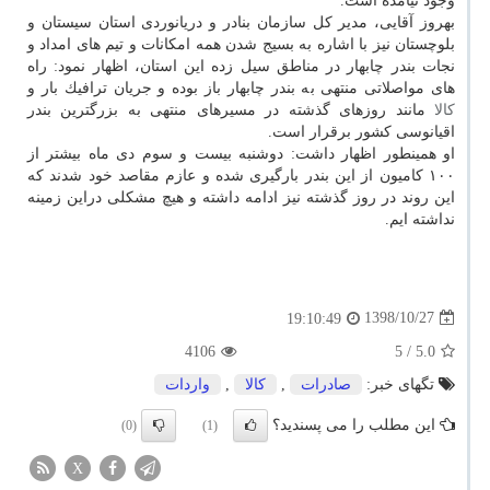
وجود نیامده است.
بهروز آقایی، مدیر كل سازمان بنادر و دریانوردی استان سیستان و
بلوچستان نیز با اشاره به بسیج شدن همه امكانات و تیم های امداد و
نجات بندر چابهار در مناطق سیل زده این استان، اظهار نمود: راه
های مواصلاتی منتهی به بندر چابهار باز بوده و جریان ترافیك بار و
كالا
مانند روزهای گذشته در مسیرهای منتهی به بزرگترین بندر
اقیانوسی كشور برقرار است.
او همینطور اظهار داشت: دوشنبه بیست و سوم دی ماه بیشتر از
۱۰۰ كامیون از این بندر بارگیری شده و عازم مقاصد خود شدند كه
این روند در روز گذشته نیز ادامه داشته و هیچ مشكلی دراین زمینه
نداشته ایم.
1398/10/27
19:10:49
4106
/ 5
5.0
تگهای خبر:
صادرات
,
كالا
,
واردات
این مطلب را می پسندید؟
(0)
(1)
X