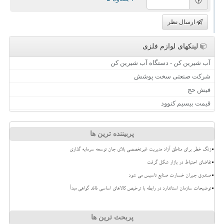
ارسال نظر
لینکهای لوازم فلزی
آب شیرین کن - دستگاه آب شیرین کن
شرکت صنعتی سخت پوشش
فیش حج
قیمت بیسیم کنوود
پربیننده ترین ها
زنگ خطر برای مناطق آزاد مدیریت غیرتخصصی بلای جان توسعه سرمایه گذاری
تقاضای احتیاط در بازار شکل گرفت
صندوق جبران خسارت صنایع تاسیس می شود
توضیحات سازمان استاندارد در رابطه با ترخیص کالاهای اساسی فاقد گواهی مبدأ
پربحث ترین ها