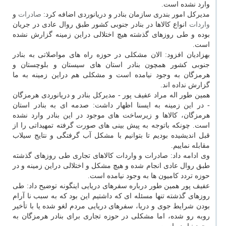
وارد نشده است.
مدیركل امور بندری سازمان بنادر و دریانوردی اضافه كرد:
صادرات
و
واردات
انواع كالاها در بنادر جنوبی كشور طبق روال عادی در جریان
بوده و طی روزهای گذشته هیچ اختلالی دراین زمینه گزارش نشده
است.
بهزادیان افزود: الان مشكلی در حوزه راه های مواصلاتی به بنادر
جنوبی كشور همچون بنادر استان های سیستان و بلوچستان و
هرمزگان به وجود نیامده است و مشكلی هم دراین زمینه به ما
گزارش نداده اند.
همین طور اله مراد عفیف پور - مدیركل بنادر و دریانوردی هرمزگان
- در این زمینه به ایسنا اظهار داشت: صدمه ای به بنادر استان
هرمزگان، كالاها و زیرساخت های موجود در این بنادر وارد نشده
است. چونكه باتوجه به پیش بینی های صورت گرفته تمهیداتی را از
قبل اندیشیده بودیم تا بتوانیم با مشكل آب گرفتگی و نتایج سیلاب
مقابله نماییم.
وی ادامه داد: صادرات و واردات كالاهای تجاری طی روزهای گذشته
طبق روال عادی انجام شده و هیچ مشكل و اختلالی دراین زمینه و در
حوزه تردد كامیون ها به وجود نیامده است.
عفیف پور همین طور درباره سفرهای دریایی اینگونه توضیح داد: طی
روزهای گذشته تنها مسئله ای كه داشتیم این بود كه به سبب نا آرام
بودن شرایط جوی و دریا، سفرهای دریایی مردم لغو شده یا با تأخیر
روبه رو شده، اما مشكلی در حوزه تجاری برای بنادر هرمزگان به