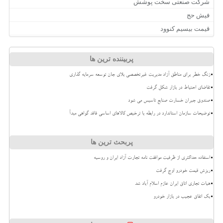
شرکت صنعتی سخت پوشش
فیش حج
قیمت بیسیم کنوود
پربیننده ترین ها
زنگ خطر برای مناطق آزاد مدیریت غیرتخصصی بلای جان توسعه سرمایه گذاری
تقاضای احتیاط در بازار شکل گرفت
صندوق جبران خسارت صنایع تاسیس می شود
توضیحات سازمان استاندارد در رابطه با ترخیص کالاهای اساسی فاقد گواهی مبدأ
پربحث ترین ها
استفاده حداکثری از ظرفیت موافقت نامه تجارت آزاد ایران و روسیه
ریزش قیمت خودرو اوج گرفت
هیات تجاری اتاق ایران عازم اسلام آباد شد
بک اتفاق عجیب در بازار خودرو