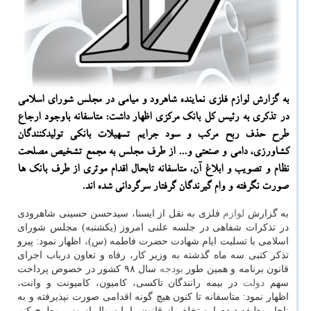
به گزارش لوازم فلزی نماینده شاهرود و میامی در مجلس شورای اسلامی
در تذكری به رئیس كل بانك مركزی اظهار داشت: متاسفانه باوجود ارجاع
طرح حذف ربح مركب و سود جرایم تسهیلات بانكی تولیدكنندگان
كشاورزی، دامی و صنعتی و... از طرف مجلس به مجمع تشخیص مصلحت
نظام و تصویب و ابلاغ آن، متاسفانه تابحال اقدام موثری از طرف بانك ها
صورت نگرفته و وام گیرندگان گرفتار سرگردانی شده اند.
به گزارش
لوازم
فلزی به نقل از ایسنا، سیدحسن حسینی شاهرودی
در تذكرات شفاهی در جلسه علنی امروز (یكشنبه) مجلس شورای
اسلامی با تسلیت ایام شهادت حضرت فاطمه (س)، اظهار نمود: پیرو
تذكر كتبی سه ماه گذشته به وزیر كار، رفاه و تعاون درباب اجرای
قانون برنامه و همین طور
بودجه
سال ۹۸ كشور در خصوص پرداخت
سهم
دولت
در بیمه رانندگان تاكسی، كامیون، كامیونت و وانت،
اظهار نمود: متاسفانه تا كنون هیچ گونه اقدامی صورت نپذیرفته و به
ناچار وظیفه دیدم این تخلف از قانون را با سوال از وزیر مطرح كنم