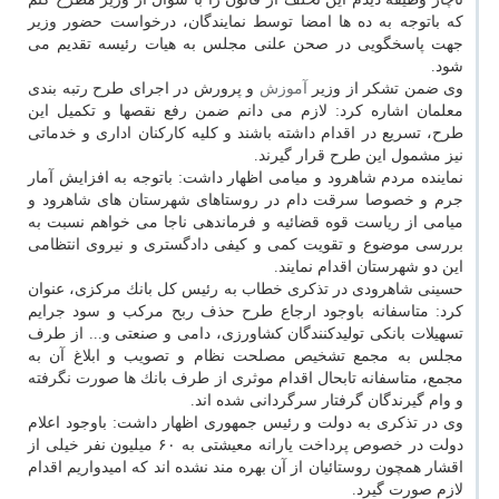
كه باتوجه به ده ها امضا توسط نمایندگان، درخواست حضور وزیر
جهت پاسخگویی در صحن علنی مجلس به هیات رئیسه تقدیم می
شود.
وی ضمن تشكر از وزیر
آموزش
و پرورش در اجرای طرح رتبه بندی
معلمان اشاره كرد: لازم می دانم ضمن رفع نقصها و تكمیل این
طرح، تسریع در اقدام داشته باشند و كلیه كاركنان اداری و خدماتی
نیز مشمول این طرح قرار گیرند.
نماینده مردم شاهرود و میامی اظهار داشت: باتوجه به افزایش آمار
جرم و خصوصا سرقت دام در روستاهای شهرستان های شاهرود و
میامی از ریاست قوه قضائیه و فرماندهی ناجا می خواهم نسبت به
بررسی موضوع و تقویت كمی و كیفی دادگستری و نیروی انتظامی
این دو شهرستان اقدام نمایند.
حسینی شاهرودی در تذكری خطاب به رئیس كل بانك مركزی، عنوان
كرد: متاسفانه باوجود ارجاع طرح حذف ربح مركب و سود جرایم
تسهیلات بانكی تولیدكنندگان كشاورزی، دامی و صنعتی و... از طرف
مجلس به مجمع تشخیص مصلحت نظام و تصویب و ابلاغ آن به
مجمع، متاسفانه تابحال اقدام موثری از طرف بانك ها صورت نگرفته
و وام گیرندگان گرفتار سرگردانی شده اند.
وی در تذكری به دولت و رئیس جمهوری اظهار داشت: باوجود اعلام
دولت در خصوص پرداخت یارانه معیشتی به ۶۰ میلیون نفر خیلی از
اقشار همچون روستائیان از آن بهره مند نشده اند كه امیدواریم اقدام
لازم صورت گیرد.