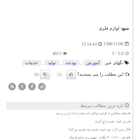
منبع:
لوازم فلزی
1398/11/06
13:14:43
4013
/ 5
5.0
تگهای خبر:
آموزش
,
بودجه
,
تولید
,
خدمات
این مطلب را می پسندید؟
(0)
(1)
X
تازه ترین مطالب مرتبط
استفاده حداکثری از ظرفیت موافقت نامه تجارت آزاد ایران و روسیه
ریزش قیمت خودرو اوج گرفت
اگر بنزین گران شود، قیمت خودرو چه تغییری می کند؟
افزایش 300 تا 400 مگاواتی سهمیه برق صنایع کوچک