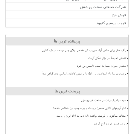
شرکت صنعتی سخت پوشش
فیش حج
قیمت بیسیم کنوود
پربیننده ترین ها
زنگ خطر برای مناطق آزاد مدیریت غیرتخصصی بلای جان توسعه سرمایه گذاری
تقاضای احتیاط در بازار شکل گرفت
صندوق جبران خسارت صنایع تاسیس می شود
توضیحات سازمان استاندارد در رابطه با ترخیص کالاهای اساسی فاقد گواهی مبدأ
پربحث ترین ها
سایه سیاه یک رانت در صنعت خودروسازی
کدام گروههای کالایی مشمول واردات با رویه جدید ارز اشخاص شدند؟
استفاده حداکثری از ظرفیت موافقت نامه تجارت آزاد ایران و روسیه
ریزش قیمت خودرو اوج گرفت