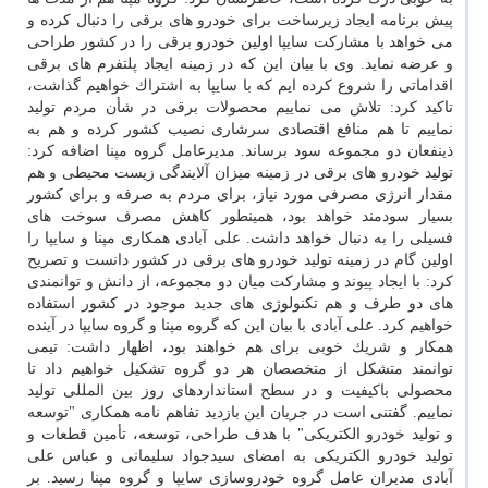
پیش برنامه ایجاد زیرساخت برای خودرو های برقی را دنبال كرده و
می خواهد با مشاركت سایپا اولین خودرو برقی را در كشور طراحی
و عرضه نماید. وی با بیان این كه در زمینه ایجاد پلتفرم های برقی
اقداماتی را شروع كرده ایم كه با سایپا به اشتراك خواهیم گذاشت،
تاكید كرد: تلاش می نماییم محصولات برقی در شأن مردم تولید
نماییم تا هم منافع اقتصادی سرشاری نصیب كشور كرده و هم به
ذینفعان دو مجموعه سود برساند. مدیرعامل گروه مپنا اضافه كرد:
تولید خودرو های برقی در زمینه میزان آلایندگی زیست محیطی و هم
مقدار انرژی مصرفی مورد نیاز، برای مردم به صرفه و برای كشور
بسیار سودمند خواهد بود، همینطور كاهش مصرف سوخت های
فسیلی را به دنبال خواهد داشت. علی آبادی همكاری مپنا و سایپا را
اولین گام در زمینه تولید خودرو های برقی در كشور دانست و تصریح
كرد: با ایجاد پیوند و مشاركت میان دو مجموعه، از دانش و توانمندی
های دو طرف و هم تكنولوژی های جدید موجود در كشور استفاده
خواهیم كرد. علی آبادی با بیان این كه گروه مپنا و گروه سایپا در آینده
همكار و شریك خوبی برای هم خواهند بود، اظهار داشت: تیمی
توانمند متشكل از متخصصان هر دو گروه تشكیل خواهیم داد تا
محصولی باكیفیت و در سطح استانداردهای روز بین المللی تولید
نماییم. گفتنی است در جریان این بازدید تفاهم نامه همكاری "توسعه
و تولید خودرو الكتریكی" با هدف طراحی، توسعه، تأمین قطعات و
تولید خودرو الكتریكی به امضای سیدجواد سلیمانی و عباس علی
آبادی مدیران عامل گروه خودروسازی سایپا و گروه مپنا رسید. بر