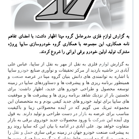
به گزارش لوازم فلزی مدیرعامل گروه مپنا اظهار داشت: با امضای تفاهم
نامه همكاری، این مجموعه با همكاری گروه خودروسازی سایپا پروژه
مشترك تولید اولین خودرو برقی ایرانی را شروع كردند.
به گزارش
لوازم
فلزی به نقل از مهر به نقل از ساپیا، عباس علی
آبادی در حاشیه بازدید از مركز تحقیقات و نوآوری صنایع
خودرو
سایپا
با اشاره به توانمندی های دانش بنیان گروه مپنا در عرصه
صنعت
و
همینطور برنامه ریزی ها و پیشرفت ها و دستاوردهای سایپا در زمینه
توسعه محصول و طراحی خودرو های جدید، اظهار داشت: برای
نخستین بار از نزدیك شاهد برنامه ریزی ها و پیشرفت ها و موفقیت
های سایپا برای تولید خودرو های جدید كیفی بودم و به متخصصان این
مجموعه تبریك می گویم كه در آینده محصولاتی زیبا و باكیفیت
مناسب برای عرضه به
بازار
در دست طراحی و تولید دارند. به قول
وی آینده این
شركت
با ورود محصولات جدید خودروی برقی به بازار
متفاوت خواهد بود. علی آبادی در ادامه با بیان این كه سایپا روند رو
به پیشرفت صنعت خودرو جهان در زمینه برقی سازی
حمل و نقل
را
به خوبی درك كرده است، خاطرنشان كرد: گروه مپنا هم از مدت ها