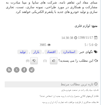
مبنای مفاد این تفاهم نامه، شركت های سایپا و مپنا مبادرت به
مشاركت و همكاری در مورد طراحی، نمونه سازی، تست، تجاری
سازی و تولید خودرو های جدید با پلتفرم الكتریكی خواهند كرد.
منبع:
لوازم فلزی
1398/11/17
14:30:38
3985
/ 5
5.0
تگهای خبر:
استاندارد
,
اقتصاد
,
بازار
,
تولید
این مطلب را می پسندید؟
(0)
(1)
X
تازه ترین مطالب مرتبط
سایه سیاه یک رانت در صنعت خودروسازی
کدام گروههای کالایی مشمول واردات با رویه جدید ارز اشخاص شدند؟
استفاده حداکثری از ظرفیت موافقت نامه تجارت آزاد ایران و روسیه