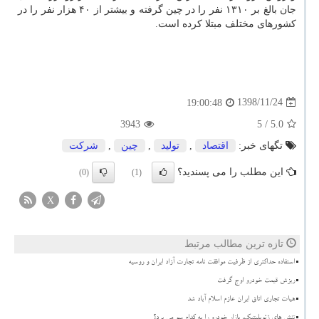
جان بالغ بر ۱۳۱۰ نفر را در چین گرفته و بیشتر از ۴۰ هزار نفر را در
كشورهای مختلف مبتلا كرده است.
1398/11/24
19:00:48
3943
/ 5
5.0
تگهای خبر:
اقتصاد
,
تولید
,
چین
,
شركت
این مطلب را می پسندید؟
(0)
(1)
X
تازه ترین مطالب مرتبط
استفاده حداکثری از ظرفیت موافقت نامه تجارت آزاد ایران و روسیه
ریزش قیمت خودرو اوج گرفت
هیات تجاری اتاق ایران عازم اسلام آباد شد
تنش های ژئوپلیتیک، بازار خودرو را به کدام سو می برد؟