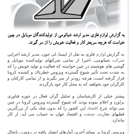
به گزارش لوازم فلزی مدیر ارشد شیائومی از تولیدكنندگان موبایل در چین
خواست كه هرچه سریعتر كار و فعالیت خویش را از سر گیرند.
به گزارش
لوازم
فلزی به نقل از ایسنا، لی جون، مدیر ارشد اجرایی
شركت
شیائومی، اخیرا از تمامی شركتهای تولیدكننده موبایل و
گوشی های هوشمند در چین خواسته كه فعالیت و تولید خویش را كه
به شدت تحت تأثیر شیوع گسترده ویروس خطرناك و كشنده كرونا
قرار گرفته است، هرچه زودتر از سر بگیرند و از تمامی كاركنان و
كارگران خود بخواهند كه به محل كار خود بازگردند.
پیشتر خیلی از كارشناسان و تحلیل گران فعال در حوزه فناوری
براورد و اعلام نموده بودند كه شیوع گسترده ویروس كرونا در چین
می تواند چرخ
اقتصاد
این كشور را كه بدون شك یكی از بزرگترین
قطبهای تجارت،
صنعت
و اقتصاد جهان به حساب می آید، از كار
بیاندازد.
ویروس كرونا بر مبنای آخرین آمارهای انتشار یافته در رویترز، تابحال