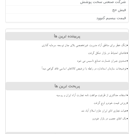
شرکت صنعتی سخت پوشش
فیش حج
قیمت بیسیم کنوود
پربیننده ترین ها
زنگ خطر برای مناطق آزاد مدیریت غیرتخصصی بلای جان توسعه سرمایه گذاری
تقاضای احتیاط در بازار شکل گرفت
صندوق جبران خسارت صنایع تاسیس می شود
توضیحات سازمان استاندارد در رابطه با ترخیص کالاهای اساسی فاقد گواهی مبدأ
پربحث ترین ها
استفاده حداکثری از ظرفیت موافقت نامه تجارت آزاد ایران و روسیه
ریزش قیمت خودرو اوج گرفت
هیات تجاری اتاق ایران عازم اسلام آباد شد
بک اتفاق عجیب در بازار خودرو